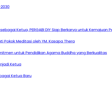
6–2030
sebagai Ketua, PERGABI DIY Siap Berkarya untuk Kemajuan
i Pokok Meditasi oleh YM. Kasapa Thera
omitmen untuk Pendidikan Agama Buddha yang Berkualitas
enjadi Ketua
ebagai Ketua Baru