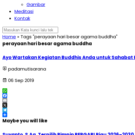
Gambar
Meditasi
Kontak
Home
»
Tags "perayaan hari besar agama buddha"
perayaan hari besar agama buddha
Ayo Wartakan Kegiatan Buddhis Anda untuk Sahabat K
padamutisarana
06 Sep 2019
WhatsApp
Facebook
Email
X
Telegram
Share
Maybe you will like
Suyanto, S.Ag. Terpilih Pimpin PERGABI Riau 2026–2030