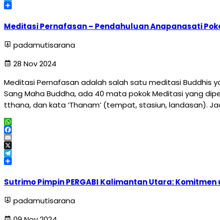
Telegram
Share
Meditasi Pernafasan – Pendahuluan Anapanasati Poko
padamutisarana
28 Nov 2024
Meditasi Pernafasan adalah salah satu meditasi Buddhis 
Sang Maha Buddha, ada 40 mata pokok Meditasi yang dipe
tthana, dan kata ‘Thanam’ (tempat, stasiun, landasan). J
WhatsApp
Facebook
Email
X
Telegram
Share
Sutrimo Pimpin PERGABI Kalimantan Utara: Komitmen
padamutisarana
09 Nov 2024