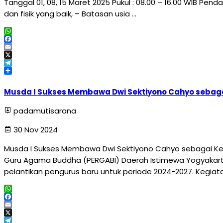
Tanggal 01, 08, 15 Maret 2025 Pukul : 08.00 – 16.00 WIB Pe
dan fisik yang baik, – Batasan usia …
WhatsApp
Facebook
Email
X
Telegram
Share
Musda I Sukses Membawa Dwi Sektiyono Cahyo sebaga
padamutisarana
30 Nov 2024
Musda I Sukses Membawa Dwi Sektiyono Cahyo sebagai Ket
Guru Agama Buddha (PERGABI) Daerah Istimewa Yogyakar
pelantikan pengurus baru untuk periode 2024-2027. Kegiata
WhatsApp
Facebook
Email
X