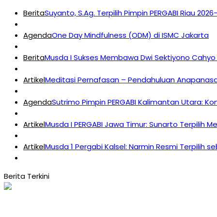
Berita
Suyanto, S.Ag. Terpilih Pimpin PERGABI Riau 202
Agenda
One Day Mindfulness (ODM) di ISMC Jakarta
Berita
Musda I Sukses Membawa Dwi Sektiyono Cahyo 
Artikel
Meditasi Pernafasan – Pendahuluan Anapanasat
Agenda
Sutrimo Pimpin PERGABI Kalimantan Utara: K
Artikel
Musda I PERGABI Jawa Timur: Sunarto Terpilih M
Artikel
Musda 1 Pergabi Kalsel: Narmin Resmi Terpilih s