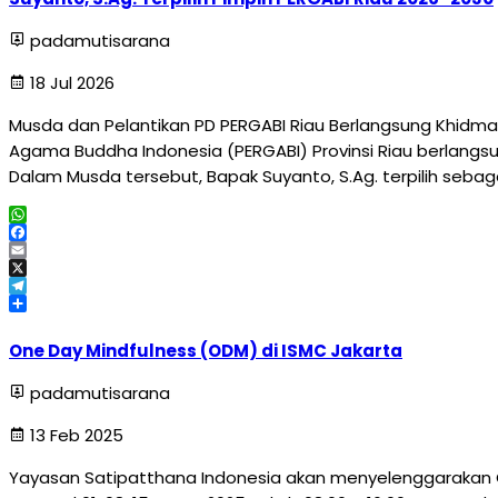
padamutisarana
18 Jul 2026
Musda dan Pelantikan PD PERGABI Riau Berlangsung Khidma
Agama Buddha Indonesia (PERGABI) Provinsi Riau berlangsun
Dalam Musda tersebut, Bapak Suyanto, S.Ag. terpilih sebag
WhatsApp
Facebook
Email
X
Telegram
Share
One Day Mindfulness (ODM) di ISMC Jakarta
padamutisarana
13 Feb 2025
Yayasan Satipatthana Indonesia akan menyelenggarakan 