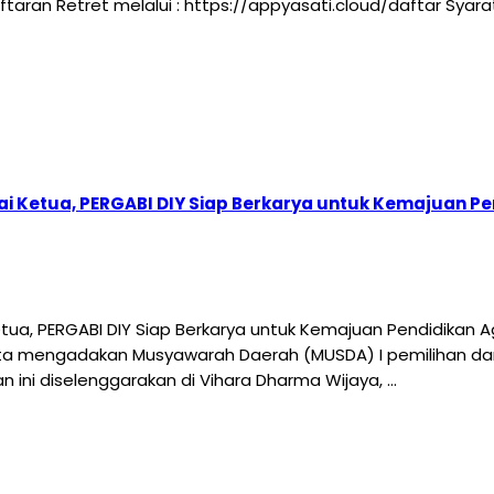
ndaftaran Retret melalui : https://appyasati.cloud/daftar Sy
i Ketua, PERGABI DIY Siap Berkarya untuk Kemajuan 
ua, PERGABI DIY Siap Berkarya untuk Kemajuan Pendidikan
ta mengadakan Musyawarah Daerah (MUSDA) I pemilihan da
n ini diselenggarakan di Vihara Dharma Wijaya, …