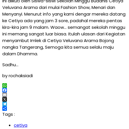
ini diikuti oleh Siswa-siswi Sekolah Minggu Buddhis Cetiya
Veluvana Arama dari mulai Fashion Show, Menari dan
Menyanyi. Menurut info yang kami dengar mereka datang
ke Cetiya ada yang jam 3 sore, padahal mereka pentas
kira-kira jam 9 malam. Waow… semangat sekolah minggu
ini memang sangat luar biasa. Itulah ulasan dari Kegiatan
menyambut Imlek di Cetiya Veluvana Arama Bojong
nangka Tangerang, Semoga kita semua selalu maju
dalam Dhamma.
Sadhu…
by rochaksiadi
WhatsApp
Facebook
Email
X
Telegram
Share
Tags :
cetiya