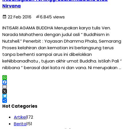
Nirvana
22 Feb 2016
6.845 views
INTISARI AGAMA BUDDHA Merupakan karya tulis Ven.
Narada Mahathera dengan judul asli “ Buddhism in
Nutshell.” Penerbit : Yayasan Dhamma Phala, Semarang
Proses kelahiran dan kematian ini berlangsung terus
tanpa berhenti sampai arus ini dibelokkan
keNibbanadhatu , tujuan akhir umat Buddha. Istilah Pali “
nibbana “ berasal dari kata ni dan vana. Ni merupakan …
WhatsApp
Facebook
Email
X
Telegram
Share
Hot Categories
Artikel
172
Berita
151