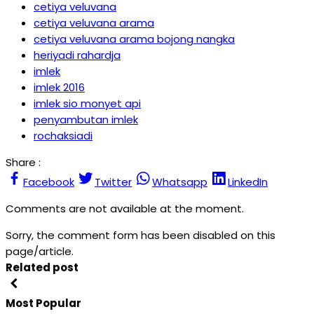
cetiya veluvana
cetiya veluvana arama
cetiya veluvana arama bojong nangka
heriyadi rahardja
imlek
imlek 2016
imlek sio monyet api
penyambutan imlek
rochaksiadi
Share :
Facebook
Twitter
Whatsapp
LinkedIn
Comments are not available at the moment.
Sorry, the comment form has been disabled on this
page/article.
Related post
Most Popular