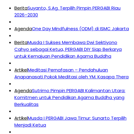
Berita
Suyanto, S.Ag. Terpilih Pimpin PERGABI Riau
2026–2030
Agenda
One Day Mindfulness (ODM) di ISMC Jakarta
Berita
Musda I Sukses Membawa Dwi Sektiyono
Cahyo sebagai Ketua, PERGABI DIY Siap Berkarya
untuk Kemajuan Pendidikan Agama Buddha
Artikel
Meditasi Pernafasan – Pendahuluan
Anapanasati Pokok Meditasi oleh YM. Kasapa Thera
Agenda
Sutrimo Pimpin PERGABI Kalimantan Utara:
Komitmen untuk Pendidikan Agama Buddha yang
Berkualitas
Artikel
Musda I PERGABI Jawa Timur: Sunarto Terpilih
Menjadi Ketua