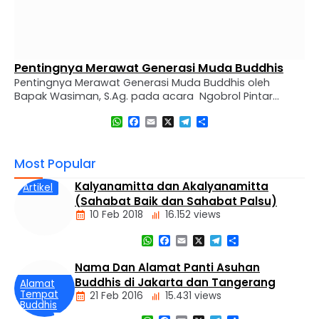
Seni Hidup Bahagia
Seni Hidup Bahagia oleh Roch Aksiadi Mengapa kita
harus bahagia? Bagaimana caranya merubah
penderitaan menjadi kebahagiaan? Bagaimana
WhatsApp
Facebook
Email
X
Telegram
Share
memperoleh kebahagiaan yang sesunguhnya? Cara
meraih kebahagiaan diantaranya adalah: Ucapkan
Terima Kasih Pada Penderitaan Kondisikan
Most Popular
Kebahagiaan dengan senyuman Ubah Penderitaan
Menjadi Kebahagiaan Memahami Arti Kebahagiaan
Kalyanamitta dan Akalyanamitta
Artikel
Mari kita simak bersama-sama video Seni Hidup
(Sahabat Baik dan Sahabat Palsu)
Bahagia berikut: Berikut Presentasi Seni Hidup …
10 Feb 2018
16.152 views
WhatsApp
Facebook
Email
X
Telegram
Share
Nama Dan Alamat Panti Asuhan
Buddhis di Jakarta dan Tangerang
Alamat
Tempat
21 Feb 2016
15.431 views
Buddhis