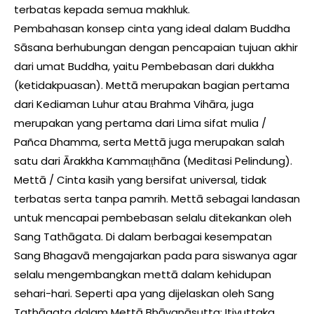
terbatas kepada semua makhluk.
Pembahasan konsep cinta yang ideal dalam Buddha
Sāsana berhubungan dengan pencapaian tujuan akhir
dari umat Buddha, yaitu Pembebasan dari dukkha
(ketidakpuasan). Mettā merupakan bagian pertama
dari Kediaman Luhur atau Brahma Vihāra, juga
merupakan yang pertama dari Lima sifat mulia /
Pañca Dhamma, serta Mettā juga merupakan salah
satu dari Ārakkha Kammaṭṭhāna (Meditasi Pelindung).
Mettā / Cinta kasih yang bersifat universal, tidak
terbatas serta tanpa pamrih. Mettā sebagai landasan
untuk mencapai pembebasan selalu ditekankan oleh
Sang Tathāgata. Di dalam berbagai kesempatan
Sang Bhagavā mengajarkan pada para siswanya agar
selalu mengembangkan mettā dalam kehidupan
sehari-hari. Seperti apa yang dijelaskan oleh Sang
Tathāgata dalam Mettā Bhāvanāsutta; Itivuttaka.