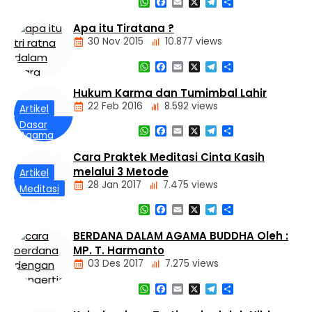
WhatsApp
Facebook
Email
X
Telegram
Share
Berita
Daerah
Apa itu Tiratana ?
Nasional
30 Nov 2015
10.877 views
Panti
Asuhan
WhatsApp
Facebook
Email
X
Telegram
Share
Hukum Karma dan Tumimbal Lahir
Dasar
22 Feb 2016
8.592 views
Artikel
Agama
Buddha
Dasar
WhatsApp
Facebook
Email
X
Telegram
Share
Agama
Tiga
Buddha
Mustika
Cara Praktek Meditasi Cinta Kasih
Hukum
melalui 3 Metode
Kamma
Artikel
dan
28 Jan 2017
7.475 views
Meditasi
Tumimbal-
lahir
WhatsApp
Facebook
Email
X
Telegram
Share
BERDANA DALAM AGAMA BUDDHA Oleh :
MP. T. Harmanto
03 Des 2017
7.275 views
WhatsApp
Facebook
Email
X
Telegram
Share
Artikel