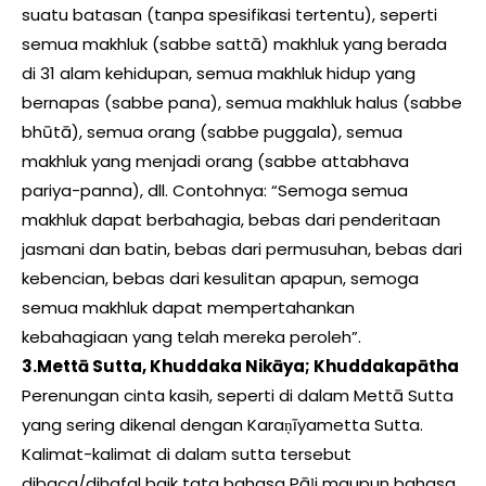
suatu batasan (tanpa spesifikasi tertentu), seperti
semua makhluk (sabbe sattā) makhluk yang berada
di 31 alam kehidupan, semua makhluk hidup yang
bernapas (sabbe pana), semua makhluk halus (sabbe
bhūtā), semua orang (sabbe puggala), semua
makhluk yang menjadi orang (sabbe attabhava
pariya-panna), dll. Contohnya: “Semoga semua
makhluk dapat berbahagia, bebas dari penderitaan
jasmani dan batin, bebas dari permusuhan, bebas dari
kebencian, bebas dari kesulitan apapun, semoga
semua makhluk dapat mempertahankan
kebahagiaan yang telah mereka peroleh”.
3.Mettā Sutta, Khuddaka Nikāya; Khuddakapātha
Perenungan cinta kasih, seperti di dalam Mettā Sutta
yang sering dikenal dengan Karaṇīyametta Sutta.
Kalimat-kalimat di dalam sutta tersebut
dibaca/dihafal baik tata bahasa Pāḷi maupun bahasa