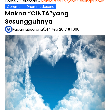
Home
»
Ceramah
»
Makna “CINTA”yang Sesungguhnya
Ceramah
Dhammadesana
Makna “CINTA”yang
Sesungguhnya
Padamutisarana
14 Feb 2017
1.066