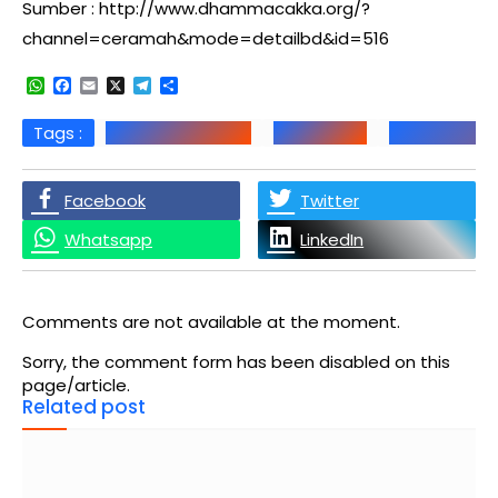
Sumber : http://www.dhammacakka.org/?
channel=ceramah&mode=detailbd&id=516
WhatsApp
Facebook
Email
X
Telegram
Share
Tags :
Arti Sebuah Cinta
Cinta Kasih
Cinta Kasih
Facebook
Twitter
Whatsapp
LinkedIn
Comments are not available at the moment.
Sorry, the comment form has been disabled on this
page/article.
Related post