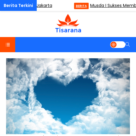
M) di ISMC Jakarta
Musda I Sukses Membawa Dw
BERITA