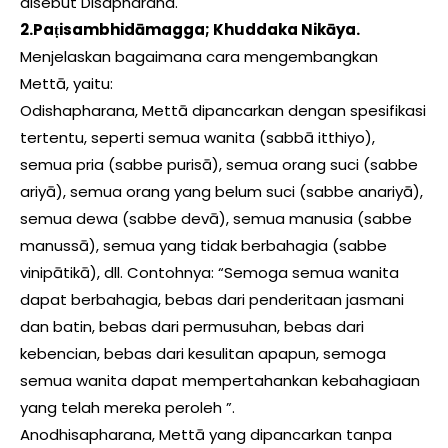
disebut Disapharana.
2.Paṭisambhidāmagga; Khuddaka Nikāya.
Menjelaskan bagaimana cara mengembangkan
Mettā, yaitu:
Odishapharana, Mettā dipancarkan dengan spesifikasi
tertentu, seperti semua wanita (sabbā itthiyo),
semua pria (sabbe purisā), semua orang suci (sabbe
ariyā), semua orang yang belum suci (sabbe anariyā),
semua dewa (sabbe devā), semua manusia (sabbe
manussā), semua yang tidak berbahagia (sabbe
vinipātikā), dll. Contohnya: “Semoga semua wanita
dapat berbahagia, bebas dari penderitaan jasmani
dan batin, bebas dari permusuhan, bebas dari
kebencian, bebas dari kesulitan apapun, semoga
semua wanita dapat mempertahankan kebahagiaan
yang telah mereka peroleh ”.
Anodhisapharana, Mettā yang dipancarkan tanpa