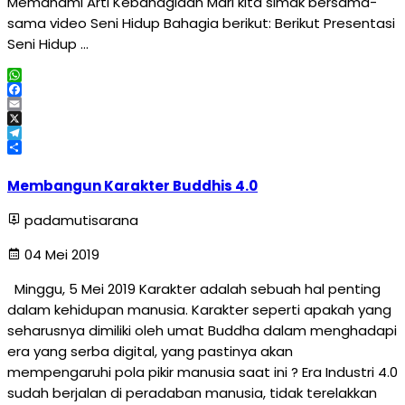
Memahami Arti Kebahagiaan Mari kita simak bersama-
sama video Seni Hidup Bahagia berikut: Berikut Presentasi
Seni Hidup …
WhatsApp
Facebook
Email
X
Telegram
Share
Membangun Karakter Buddhis 4.0
padamutisarana
04 Mei 2019
Minggu, 5 Mei 2019 Karakter adalah sebuah hal penting
dalam kehidupan manusia. Karakter seperti apakah yang
seharusnya dimiliki oleh umat Buddha dalam menghadapi
era yang serba digital, yang pastinya akan
mempengaruhi pola pikir manusia saat ini ? Era Industri 4.0
sudah berjalan di peradaban manusia, tidak terelakkan