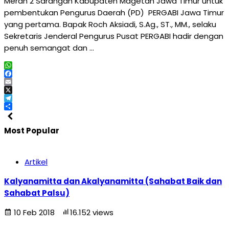
Merah 2 Sarangan Kabupaten Magetan Jawa Timur untuk
pembentukan Pengurus Daerah (PD) PERGABI Jawa Timur
yang pertama. Bapak Roch Aksiadi, S.Ag., ST., MM., selaku
Sekretaris Jenderal Pengurus Pusat PERGABI hadir dengan
penuh semangat dan …
WhatsApp
Facebook
Email
X
Telegram
Share
Most Popular
Artikel
Kalyanamitta dan Akalyanamitta (Sahabat Baik dan
Sahabat Palsu)
10 Feb 2018
16.152 views