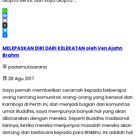
dicipta sehat dan saya dicipta …
WhatsApp
Facebook
Email
X
Telegram
Share
MELEPASKAN DIRI DARI KELEKATAN oleh Ven Ajahn
Brahm
padamutisarana
28 Agu 2017
Saya pernah memberikan ceramah kepada beberapa
orang tentang komunitas orang-orang yang berasal dari
Kamboja di Perth ini, dan menjadi bagian dari komunitas
umat Buddhis, saya mempunyai banyak hal yang akan
dibicarakan dengan mereka. Seperti Buddhis tradisional
lainnya, ketika mereka menjumpai masalah mereka akan
datang dan berbicara kepada para Bhikkhu. Ini adalah hal