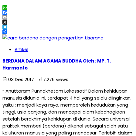
WhatsApp
Facebook
Email
X
Telegram
Share
Artikel
BERDANA DALAM AGAMA BUDDHA Oleh : MP. T.
Harmanto
03 Des 2017
7.276 views
“ Anuttaram Punnakhetam Lokassati” Dalam kehidupan
manusia didunia ini, terdapat 4 hal yang selalu diinginkan,
yaitu : menjadi kaya raya, memperoleh kedudukan yang
tinggi, usia panjang, dan mencapai alam kebahagiaan
setelah berakhirnya kehidupan di dunia. Secara universal
praktek memberi (berdana) dikenal sebagai salah satu
keluhuran manusia yang paling mendasar. Terlebih dalam