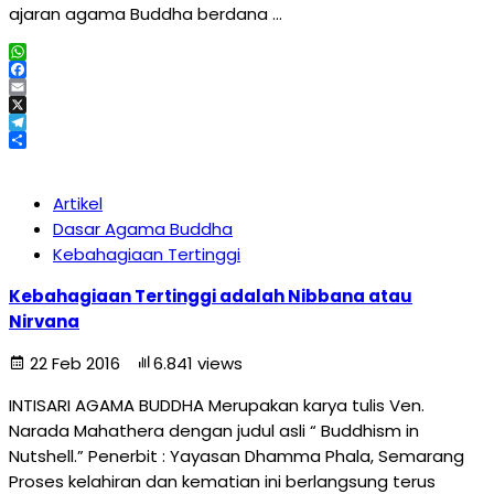
ajaran agama Buddha berdana …
WhatsApp
Facebook
Email
X
Telegram
Share
Artikel
Dasar Agama Buddha
Kebahagiaan Tertinggi
Kebahagiaan Tertinggi adalah Nibbana atau
Nirvana
22 Feb 2016
6.841 views
INTISARI AGAMA BUDDHA Merupakan karya tulis Ven.
Narada Mahathera dengan judul asli “ Buddhism in
Nutshell.” Penerbit : Yayasan Dhamma Phala, Semarang
Proses kelahiran dan kematian ini berlangsung terus