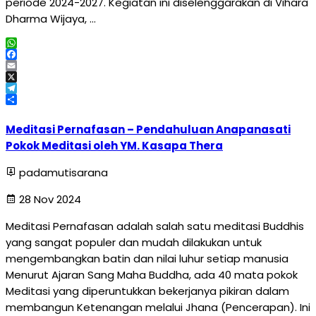
periode 2024-2027. Kegiatan ini diselenggarakan di Vihara
Dharma Wijaya, …
WhatsApp
Facebook
Email
X
Telegram
Share
Meditasi Pernafasan – Pendahuluan Anapanasati
Pokok Meditasi oleh YM. Kasapa Thera
padamutisarana
28 Nov 2024
Meditasi Pernafasan adalah salah satu meditasi Buddhis
yang sangat populer dan mudah dilakukan untuk
mengembangkan batin dan nilai luhur setiap manusia
Menurut Ajaran Sang Maha Buddha, ada 40 mata pokok
Meditasi yang diperuntukkan bekerjanya pikiran dalam
membangun Ketenangan melalui Jhana (Pencerapan). Ini