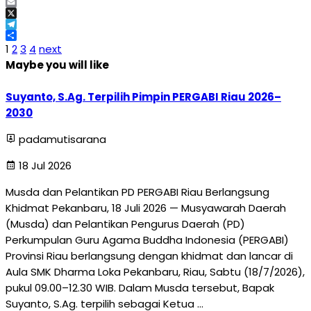
Facebook
Email
X
Telegram
Share
1
2
3
4
next
Maybe you will like
Suyanto, S.Ag. Terpilih Pimpin PERGABI Riau 2026–
2030
padamutisarana
18 Jul 2026
Musda dan Pelantikan PD PERGABI Riau Berlangsung
Khidmat Pekanbaru, 18 Juli 2026 — Musyawarah Daerah
(Musda) dan Pelantikan Pengurus Daerah (PD)
Perkumpulan Guru Agama Buddha Indonesia (PERGABI)
Provinsi Riau berlangsung dengan khidmat dan lancar di
Aula SMK Dharma Loka Pekanbaru, Riau, Sabtu (18/7/2026),
pukul 09.00–12.30 WIB. Dalam Musda tersebut, Bapak
Suyanto, S.Ag. terpilih sebagai Ketua …