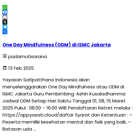
WhatsApp
Facebook
Email
X
Telegram
Share
One Day Mindfulness (ODM) di ISMC Jakarta
padamutisarana
13 Feb 2025
Yayasan Satipatthana Indonesia akan
menyelenggarakan One Day Mindfulness atau ODM di
ISMC Jakarta Guru Pembimbing: Ashin Kusaladhamma
Jadwal ODM Setiap Hari Sabtu Tanggal 01, 08, 15 Maret
2025 Pukul : 08.00 – 16.00 WIB Pendaftaran Retret melalui :
https://appyasati.cloud/daftar Syarat dan Ketentuan : –
Peserta memiliki kesehatan mental dan fisik yang baik, –
Batasan usia …