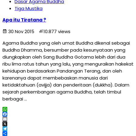
Dasar Agama Buddha
Tiga Mustika
Apa itu Tiratana ?
30 Nov 2015
10.877 views
Agama Buddha yang oleh umat Buddha dikenal sebagai
Buddha Dhamma, bersumber pada kesunyataan yang
diungkapkan oleh Sang Buddha Gotama lebih dari dua
ribu lima ratus tahun yang lalu, yang menguraikan hakekat
kehidupan berdasarkan Pandangan Terang, dan oleh
karenanya dapat membebaskan manusia dari
ketidaktahuan (avijja) dan penderitaan (dukkha). Dalam
sejarah perkembangan agama Buddha, telah timbul
berbagai …
WhatsApp
Facebook
Email
X
Telegram