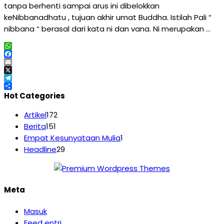
tanpa berhenti sampai arus ini dibelokkan
keNibbanadhatu , tujuan akhir umat Buddha. Istilah Pali “
nibbana “ berasal dari kata ni dan vana. Ni merupakan …
WhatsApp
Facebook
Email
X
Telegram
Share
Hot Categories
Artikel
172
Berita
151
Empat Kesunyataan Mulia
1
Headline
29
Meta
Masuk
Feed entri