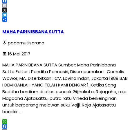
WhatsApp
Facebook
Email
X
Telegram
Share
MAHA PARINIBBANA SUTTA
padamutisarana
16 Mei 2017
MAHA PARINIBBANA SUTTA Sumber: Maha Parinibbana
Sutta Editor : Pandita Pannasiri, Disempurnakan : Cornelis
Wowor, MA. Diterbitkan : CV. Lovina Indah, Jakarta 1989 BAB
I DEMIKIANLAH YANG TELAH KAMI DENGAR 1. Ketika Sang
Buddha berdiam di atas puncak Gijjhakuta, Rajagaha, raja
Magadha Ajatasattu, putra ratu Viheda berkeinginan
untuk berperang melawan suku Vajji. Raja Ajatasattu
berpikir …
WhatsApp