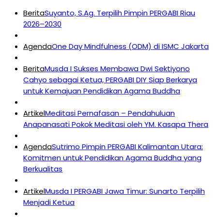
Berita
Suyanto, S.Ag. Terpilih Pimpin PERGABI Riau
2026–2030
Agenda
One Day Mindfulness (ODM) di ISMC Jakarta
Berita
Musda I Sukses Membawa Dwi Sektiyono
Cahyo sebagai Ketua, PERGABI DIY Siap Berkarya
untuk Kemajuan Pendidikan Agama Buddha
Artikel
Meditasi Pernafasan – Pendahuluan
Anapanasati Pokok Meditasi oleh YM. Kasapa Thera
Agenda
Sutrimo Pimpin PERGABI Kalimantan Utara:
Komitmen untuk Pendidikan Agama Buddha yang
Berkualitas
Artikel
Musda I PERGABI Jawa Timur: Sunarto Terpilih
Menjadi Ketua