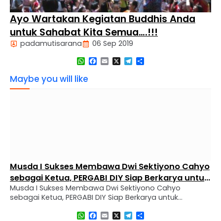
Ayo Wartakan Kegiatan Buddhis Anda
untuk Sahabat Kita Semua….!!!
padamutisarana
06 Sep 2019
WhatsApp
Facebook
Email
X
Telegram
Share
Maybe you will like
Musda I Sukses Membawa Dwi Sektiyono Cahyo
sebagai Ketua, PERGABI DIY Siap Berkarya untuk
Musda I Sukses Membawa Dwi Sektiyono Cahyo
Kemajuan Pendidikan Agama Buddha
sebagai Ketua, PERGABI DIY Siap Berkarya untuk
Kemajuan Pendidikan Agama Buddha Sleman, 30
WhatsApp
Facebook
Email
X
Telegram
Share
November 2024 – Perkumpulan Guru Agama Buddha