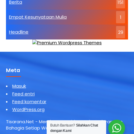
Berita
151
Empat Kesunyataan Mulia
1
Headline
29
Meta
Masuk
Feed entri
Feed komentar
WordPress.org
Tisarana.Net - Membangun Hidup Berkesadaran dan
Butuh Bantuan?
Silahkan Chat
Bahagia Setiap Waktu
dengan Kami