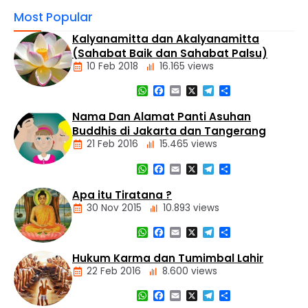
(PERGABI) Daerah Istimewa Yogyakarta mengadakan
Most Popular
Musyawarah Daerah (MUSDA) I pemilihan dan
pembentukan pengurus sekaligus melaksanakan
Kalyanamitta dan Akalyanamitta
pelantikan pengurus baru untuk periode 2024-2027.
(Sahabat Baik dan Sahabat Palsu)
Kegiatan ini diselenggarakan di Vihara Dharma Wijaya,
10 Feb 2018
16.165 views
…
WhatsApp
Facebook
Email
X
Telegram
Share
Artikel
Nama Dan Alamat Panti Asuhan
Buddhis di Jakarta dan Tangerang
21 Feb 2016
15.465 views
WhatsApp
Facebook
Email
X
Telegram
Share
Alamat
Tempat
Apa itu Tiratana ?
Buddhis
30 Nov 2015
10.893 views
Berita
Daerah
WhatsApp
Facebook
Email
X
Telegram
Share
Nasional
Dasar
Hukum Karma dan Tumimbal Lahir
Panti
Agama
Asuhan
22 Feb 2016
8.600 views
Buddha
Tiga
WhatsApp
Facebook
Email
X
Telegram
Share
Mustika