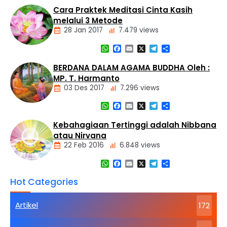
Artikel
Cara Praktek Meditasi Cinta Kasih
Dasar
melalui 3 Metode
Agama
28 Jan 2017
7.479 views
Buddha
Hukum
WhatsApp
Facebook
Email
X
Telegram
Share
Kamma
Artikel
dan
Meditasi
BERDANA DALAM AGAMA BUDDHA Oleh :
Tumimbal-
lahir
MP. T. Harmanto
03 Des 2017
7.296 views
WhatsApp
Facebook
Email
X
Telegram
Share
Artikel
Kebahagiaan Tertinggi adalah Nibbana
atau Nirvana
22 Feb 2016
6.848 views
WhatsApp
Facebook
Email
X
Telegram
Share
Artikel
Hot Categories
Dasar
Agama
Buddha
Artikel
172
Kebahagiaan
Tertinggi