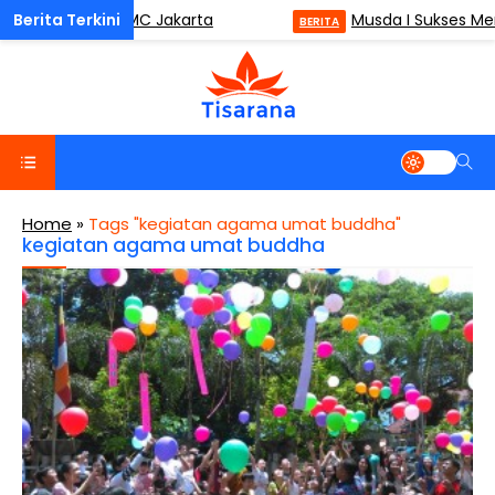
ss (ODM) di ISMC Jakarta
Musda I Sukses Mem
BERITA
Home
»
Tags "kegiatan agama umat buddha"
kegiatan agama umat buddha