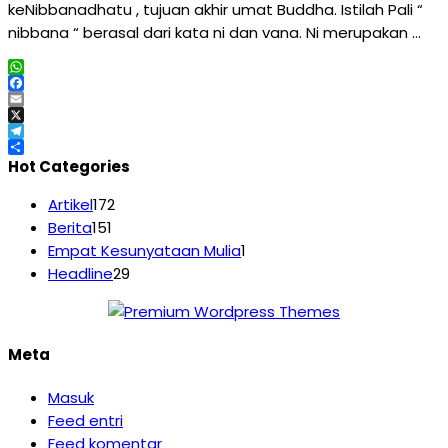
keNibbanadhatu , tujuan akhir umat Buddha. Istilah Pali “
nibbana “ berasal dari kata ni dan vana. Ni merupakan …
WhatsApp
Facebook
Email
X
Telegram
Share
Hot Categories
Artikel
172
Berita
151
Empat Kesunyataan Mulia
1
Headline
29
Meta
Masuk
Feed entri
Feed komentar