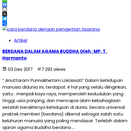
WhatsApp
Facebook
Email
X
Telegram
Share
Artikel
BERDANA DALAM AGAMA BUDDHA Oleh : MP. T.
Harmanto
03 Des 2017
7.292 views
“ Anuttaram Punnakhetam Lokassati” Dalam kehidupan
manusia didunia ini, terdapat 4 hal yang selalu diinginkan,
yaitu : menjadi kaya raya, memperoleh kedudukan yang
tinggi, usia panjang, dan mencapai alam kebahagiaan
setelah berakhirnya kehidupan di dunia. Secara universal
praktek memberi (berdana) dikenal sebagai salah satu
keluhuran manusia yang paling mendasar. Terlebih dalam
ajaran agama Buddha berdana …