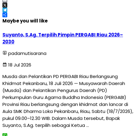
Facebook
Email
X
Telegram
Share
Maybe you will like
Suyanto, S.Ag. Terpilih Pimpin PERGABI Riau 2026–
2030
padamutisarana
18 Jul 2026
Musda dan Pelantikan PD PERGABI Riau Berlangsung
Khidmat Pekanbaru, 18 Juli 2026 — Musyawarah Daerah
(Musda) dan Pelantikan Pengurus Daerah (PD)
Perkumpulan Guru Agama Buddha Indonesia (PERGABI)
Provinsi Riau berlangsung dengan khidmat dan lancar di
Aula SMK Dharma Loka Pekanbaru, Riau, Sabtu (18/7/2026),
pukul 09.00–12.30 WIB. Dalam Musda tersebut, Bapak
Suyanto, S.Ag. terpilih sebagai Ketua …