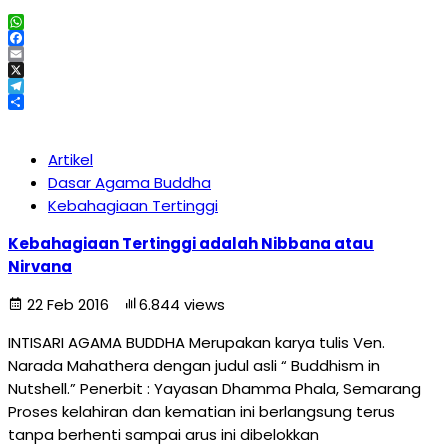
WhatsApp
Facebook
Email
X
Telegram
Share
Artikel
Dasar Agama Buddha
Kebahagiaan Tertinggi
Kebahagiaan Tertinggi adalah Nibbana atau
Nirvana
22 Feb 2016
6.844 views
INTISARI AGAMA BUDDHA Merupakan karya tulis Ven.
Narada Mahathera dengan judul asli “ Buddhism in
Nutshell.” Penerbit : Yayasan Dhamma Phala, Semarang
Proses kelahiran dan kematian ini berlangsung terus
tanpa berhenti sampai arus ini dibelokkan