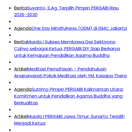
Berita
Suyanto, S.Ag. Terpilih Pimpin PERGABI Riau
2026–2030
Agenda
One Day Mindfulness (ODM) di ISMC Jakarta
Berita
Musda I Sukses Membawa Dwi Sektiyono
Cahyo sebagai Ketua, PERGABI DIY Siap Berkarya
untuk Kemajuan Pendidikan Agama Buddha
Artikel
Meditasi Pernafasan – Pendahuluan
Anapanasati Pokok Meditasi oleh YM. Kasapa Thera
Agenda
Sutrimo Pimpin PERGABI Kalimantan Utara:
Komitmen untuk Pendidikan Agama Buddha yang
Berkualitas
Artikel
Musda I PERGABI Jawa Timur: Sunarto Terpilih
Menjadi Ketua