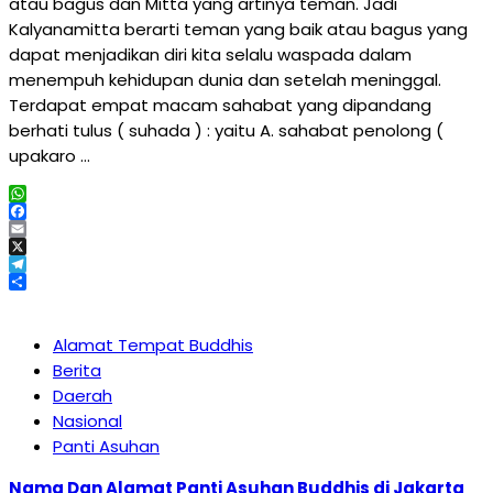
atau bagus dan Mitta yang artinya teman. Jadi
Kalyanamitta berarti teman yang baik atau bagus yang
dapat menjadikan diri kita selalu waspada dalam
menempuh kehidupan dunia dan setelah meninggal.
Terdapat empat macam sahabat yang dipandang
berhati tulus ( suhada ) : yaitu A. sahabat penolong (
upakaro …
WhatsApp
Facebook
Email
X
Telegram
Share
Alamat Tempat Buddhis
Berita
Daerah
Nasional
Panti Asuhan
Nama Dan Alamat Panti Asuhan Buddhis di Jakarta