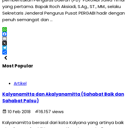
yang pertama. Bapak Roch Aksiadi, S.Ag., ST., MM., selaku
Sekretaris Jenderal Pengurus Pusat PERGABI hadir dengan
penuh semangat dan …
WhatsApp
Facebook
Email
X
Telegram
Share
Most Popular
Artikel
Kalyanamitta dan Akalyanamitta (Sahabat Baik dan
Sahabat Palsu)
10 Feb 2018
16.157 views
Kalyanamitta berasal dari kata Kalyana yang artinya baik