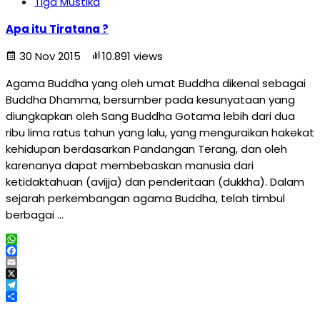
Tiga Mustika
Apa itu Tiratana ?
30 Nov 2015
10.891 views
Agama Buddha yang oleh umat Buddha dikenal sebagai
Buddha Dhamma, bersumber pada kesunyataan yang
diungkapkan oleh Sang Buddha Gotama lebih dari dua
ribu lima ratus tahun yang lalu, yang menguraikan hakekat
kehidupan berdasarkan Pandangan Terang, dan oleh
karenanya dapat membebaskan manusia dari
ketidaktahuan (avijja) dan penderitaan (dukkha). Dalam
sejarah perkembangan agama Buddha, telah timbul
berbagai …
WhatsApp
Facebook
Email
X
Telegram
Share