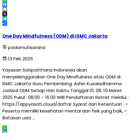
WhatsApp
Facebook
Email
X
Telegram
Share
One Day Mindfulness (ODM) di ISMC Jakarta
padamutisarana
13 Feb 2025
Yayasan Satipatthana Indonesia akan
menyelenggarakan One Day Mindfulness atau ODM di
ISMC Jakarta Guru Pembimbing: Ashin Kusaladhamma
Jadwal ODM Setiap Hari Sabtu Tanggal 01, 08, 15 Maret
2025 Pukul : 08.00 – 16.00 WIB Pendaftaran Retret melalui :
https://appyasati.cloud/daftar Syarat dan Ketentuan : –
Peserta memiliki kesehatan mental dan fisik yang baik, –
Batasan usia …
WhatsApp