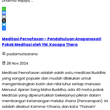
Dharma Wijaya, …
WhatsApp
Facebook
Email
X
Telegram
Share
Meditasi Pernafasan – Pendahuluan Anapanasati
Pokok Meditasi oleh YM. Kasapa Thera
padamutisarana
28 Nov 2024
Meditasi Pernafasan adalah salah satu meditasi Buddhis
yang sangat populer dan mudah dilakukan untuk
mengembangkan batin dan nilai luhur setiap manusia
Menurut Ajaran Sang Maha Buddha, ada 40 mata pokok
Meditasi yang diperuntukkan bekerjanya pikiran dalam
membangun Ketenangan melalui Jhana (Pencerapan). Ini
adalah disebut Kamma-tthana, dan kata ‘Thanam’