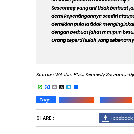
Seseorang yang arif tidak berbuat j
demi kepentingannya sendiri ataupu
demikian pula ia tidak menginginka
dengan berbuat jahat maupun kesuk
Orang seperti itulah yang sebenarny
Kiriman WA dari PMd. Kennedy Siswanto-U
WhatsApp
Facebook
Email
X
Telegram
Share
Tags :
Agama Buddha
Ajaran Buddha
SHARE :
Facebook