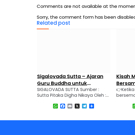
Comments are not available at the momen
Sorry, the comment form has been disabled 
Related post
njadi
Sigalovada Sutta – Ajaran
Kisah M
gi, dan
Guru Buddha untuk
Bersa
Agama Buddha
SIGALOVADA SUTTA Sumber :
👉Ketik
tara
Perumah Tangga
Thera
sti Dhammika
Sutta Pitaka Digha Nikaya Oleh :
bersema
ngalami
Penterjemah Kitab Suci Agama
beliau 
pp
book
ail
X
Telegram
Share
WhatsApp
Facebook
Email
X
Telegram
Share
ngkan,
Buddha Penerbit : Badan Penerbit
orang b
etral. dan
Ariya Surya Chandra, 1991
bhikkhu 
gan siswa
Demikian yang telah kami
patuh, 
 mendapatkan
dengar : 1. Pada suatu ketika
Mahakas
akah yang
Sang Bhagava sedang berdiam
bhikkhu 