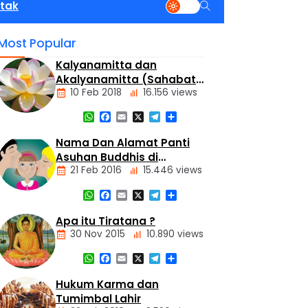
tak
Most Popular
Kalyanamitta dan
Akalyanamitta (Sahabat
10 Feb 2018
16.156 views
Baik dan Sahabat Palsu)
WhatsApp
Facebook
Email
X
Telegram
Share
Artikel
Nama Dan Alamat Panti
Asuhan Buddhis di
21 Feb 2016
15.446 views
Jakarta dan Tangerang
WhatsApp
Facebook
Email
X
Telegram
Share
Alamat
Tempat
Apa itu Tiratana ?
Buddhis
30 Nov 2015
10.890 views
Berita
Daerah
WhatsApp
Facebook
Email
X
Telegram
Share
Nasional
Dasar
Hukum Karma dan
Panti
Agama
Asuhan
Tumimbal Lahir
Buddha