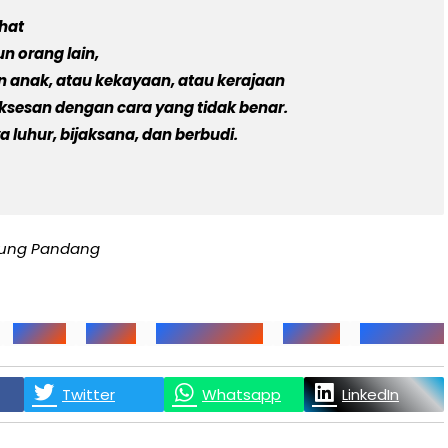
ahat
n orang lain,
n anak, atau kekayaan, atau kerajaan
sesan dengan cara yang tidak benar.
a luhur, bijaksana, dan berbudi.
jung Pandang
Anatta
Anicca
Artikel Buddhis
Buddha
Cattari Ari
Twitter
Whatsapp
LinkedIn