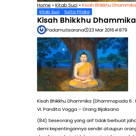
Home
»
Kitab Suci
»
Kisah Bhikkhu Dhammika
Kitab Suci
Sutta Pitaka
Kisah Bhikkhu Dhammika 
Padamutisarana
23 Mar 2016
879
Kisah Bhikkhu Dhammika (Dhammapada 6 : 
VI. Pandita Vagga – Orang Bijaksana
(84) Seseorang yang arif tidak berbuat jah
demi kepentingannya sendiri ataupun orang 