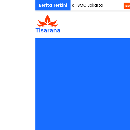
One Day Mindfulness (ODM) di ISMC Jakarta
M
BERITA