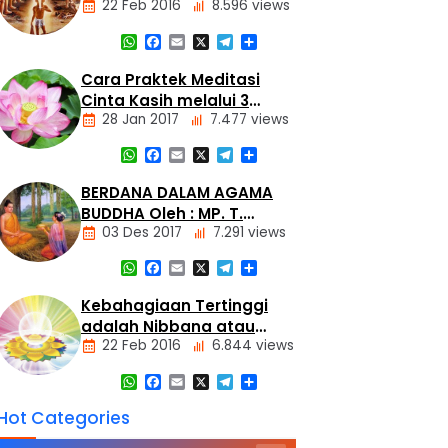
22 Feb 2016
8.596 views
Tiga
Mustika
WhatsApp
Facebook
Email
X
Telegram
Share
Artikel
Dasar
Cara Praktek Meditasi
Agama
Cinta Kasih melalui 3
Buddha
28 Jan 2017
7.477 views
Metode
Hukum
Kamma
WhatsApp
Facebook
Email
X
Telegram
Share
dan
Artikel
Tumimbal-
lahir
Meditasi
BERDANA DALAM AGAMA
BUDDHA Oleh : MP. T.
03 Des 2017
7.291 views
Harmanto
WhatsApp
Facebook
Email
X
Telegram
Share
Artikel
Kebahagiaan Tertinggi
adalah Nibbana atau
22 Feb 2016
6.844 views
Nirvana
WhatsApp
Facebook
Email
X
Telegram
Share
Artikel
Hot Categories
Dasar
Agama
Buddha