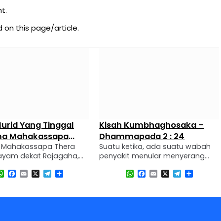
t.
on this page/article.
urid Yang Tinggal
Kisah Kumbhaghosaka –
ma Mahakassapa
Dhammapada 2 : 24
a Mahakassapa Thera
Suatu ketika, ada suatu wabah
yam dekat Rajagaha,
penyakit menular menyerang
tinggal bersama dua
kota Rajagaha. Di rumah
WhatsApp
Facebook
Email
X
Telegram
Share
WhatsApp
Facebook
Email
X
Telegram
Share
hikkhu muda. Salah satu
bendahara kerajaan, para
tersebut sangat hormat,
pelayan banyak yang meninggal
dan taat kepada
akibat wabah tersebut.
sapa Thera. Tetapi
Bendahara dan istrinya juga
yang satu lagi tidak
terkena wabah tersebut. Ketika