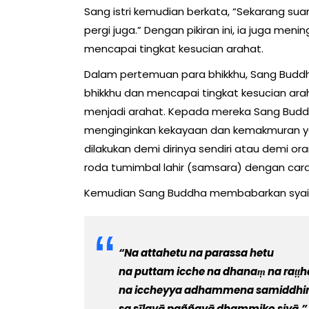
Sang istri kemudian berkata, “Sekarang sua
pergi juga.” Dengan pikiran ini, ia juga men
mencapai tingkat kesucian arahat.
Dalam pertemuan para bhikkhu, Sang Budd
bhikkhu dan mencapai tingkat kesucian arah
menjadi arahat. Kepada mereka Sang Buddha
menginginkan kekayaan dan kemakmuran yan
dilakukan demi dirinya sendiri atau demi or
roda tumimbal lahir (samsara) dengan c
Kemudian Sang Buddha membabarkan syair 
“Na attahetu na parassa hetu
na puttam icche na dhanaṃ na raṭṭ
na iccheyya adhammena samiddhi
sa sīlavā paññavā dhammiko siyā.”