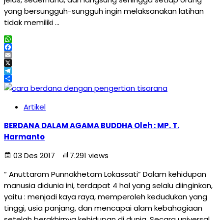
yang bersungguh-sungguh ingin melaksanakan latihan
tidak memiliki …
WhatsApp
Facebook
Email
X
Telegram
Share
Artikel
BERDANA DALAM AGAMA BUDDHA Oleh : MP. T.
Harmanto
03 Des 2017
7.291 views
“ Anuttaram Punnakhetam Lokassati” Dalam kehidupan
manusia didunia ini, terdapat 4 hal yang selalu diinginkan,
yaitu : menjadi kaya raya, memperoleh kedudukan yang
tinggi, usia panjang, dan mencapai alam kebahagiaan
setelah berakhirnya kehidupan di dunia. Secara universal