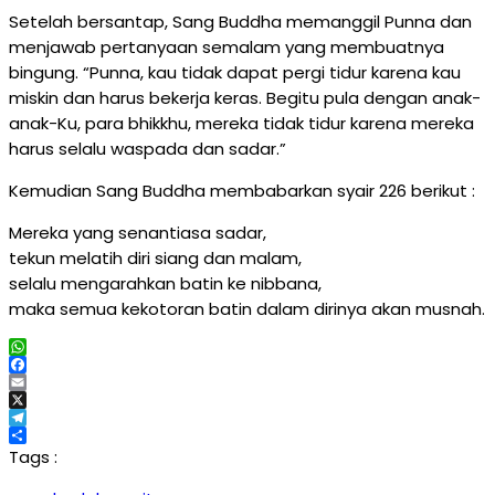
Setelah bersantap, Sang Buddha memanggil Punna dan
menjawab pertanyaan semalam yang membuatnya
bingung. “Punna, kau tidak dapat pergi tidur karena kau
miskin dan harus bekerja keras. Begitu pula dengan anak-
anak-Ku, para bhikkhu, mereka tidak tidur karena mereka
harus selalu waspada dan sadar.”
Kemudian Sang Buddha membabarkan syair 226 berikut :
Mereka yang senantiasa sadar,
tekun melatih diri siang dan malam,
selalu mengarahkan batin ke nibbana,
maka semua kekotoran batin dalam dirinya akan musnah.
WhatsApp
Facebook
Email
X
Telegram
Share
Tags :