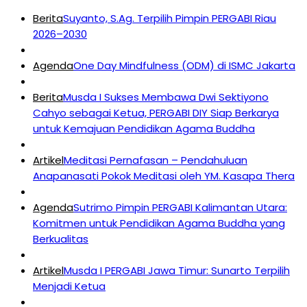
Berita
Suyanto, S.Ag. Terpilih Pimpin PERGABI Riau
2026–2030
Agenda
One Day Mindfulness (ODM) di ISMC Jakarta
Berita
Musda I Sukses Membawa Dwi Sektiyono
Cahyo sebagai Ketua, PERGABI DIY Siap Berkarya
untuk Kemajuan Pendidikan Agama Buddha
Artikel
Meditasi Pernafasan – Pendahuluan
Anapanasati Pokok Meditasi oleh YM. Kasapa Thera
Agenda
Sutrimo Pimpin PERGABI Kalimantan Utara:
Komitmen untuk Pendidikan Agama Buddha yang
Berkualitas
Artikel
Musda I PERGABI Jawa Timur: Sunarto Terpilih
Menjadi Ketua