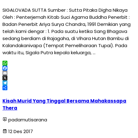
SIGALOVADA SUTTA Sumber : Sutta Pitaka Digha Nikaya
Oleh : Penterjemah Kitab Suci Agama Buddha Penerbit :
Badan Penerbit Ariya Surya Chandra, 1991 Demikian yang
telah kami dengar : 1. Pada suatu ketika Sang Bhagava
sedang berdiam di Rajagaha, di Vihara Hutan Bambu di
Kalandakanivapa (Tempat Pemeliharaan Tupai). Pada
waktu itu, Sigala Putra kepala keluarga, …
WhatsApp
Facebook
Email
X
Telegram
Share
Kisah Murid Yang Tinggal Bersama Mahakassapa
Thera
padamutisarana
12 Des 2017