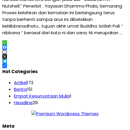
Nutshell.” Penerbit : Yayasan Dhamma Phala, Semarang
Proses kelahiran dan kematian ini berlangsung terus
tanpa berhenti sampai arus ini dibelokkan
keNibbanadhatu , tujuan akhir umat Buddha. Istilah Pali “
nibbana “ berasal dari kata ni dan vana. Ni merupakan …
WhatsApp
Facebook
Email
X
Telegram
Share
Hot Categories
Artikel
172
Berita
151
Empat Kesunyataan Mulia
1
Headline
29
Meta