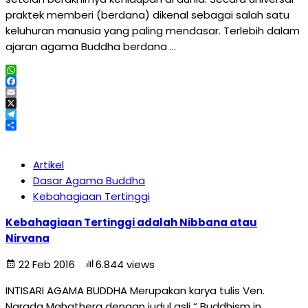
praktek memberi (berdana) dikenal sebagai salah satu
keluhuran manusia yang paling mendasar. Terlebih dalam
ajaran agama Buddha berdana …
WhatsApp
Facebook
Email
X
Telegram
Share
Artikel
Dasar Agama Buddha
Kebahagiaan Tertinggi
Kebahagiaan Tertinggi adalah Nibbana atau
Nirvana
22 Feb 2016
6.844 views
INTISARI AGAMA BUDDHA Merupakan karya tulis Ven.
Narada Mahathera dengan judul asli “ Buddhism in