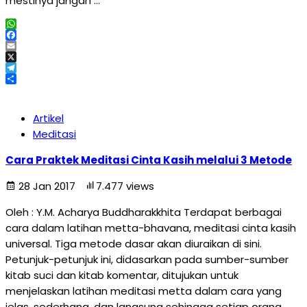
mestinya jangan …
WhatsApp
Facebook
Email
X
Telegram
Share
Artikel
Meditasi
Cara Praktek Meditasi Cinta Kasih melalui 3 Metode
28 Jan 2017
7.477 views
Oleh : Y.M. Acharya Buddharakkhita Terdapat berbagai
cara dalam latihan metta-bhavana, meditasi cinta kasih
universal. Tiga metode dasar akan diuraikan di sini.
Petunjuk-petunjuk ini, didasarkan pada sumber-sumber
kitab suci dan kitab komentar, ditujukan untuk
menjelaskan latihan meditasi metta dalam cara yang
jelas, sederhana, dan langsung sehingga setiap orang