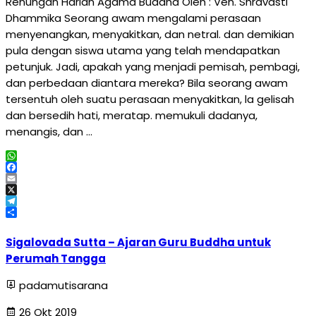
Renungan Harian Agama Buddha Oleh : Ven. Shravasti
Dhammika Seorang awam mengalami perasaan
menyenangkan, menyakitkan, dan netral. dan demikian
pula dengan siswa utama yang telah mendapatkan
petunjuk. Jadi, apakah yang menjadi pemisah, pembagi,
dan perbedaan diantara mereka? Bila seorang awam
tersentuh oleh suatu perasaan menyakitkan, la gelisah
dan bersedih hati, meratap. memukuli dadanya,
menangis, dan …
WhatsApp
Facebook
Email
X
Telegram
Share
Sigalovada Sutta – Ajaran Guru Buddha untuk
Perumah Tangga
padamutisarana
26 Okt 2019