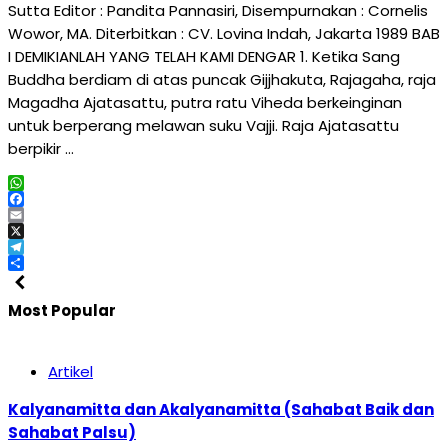
Sutta Editor : Pandita Pannasiri, Disempurnakan : Cornelis
Wowor, MA. Diterbitkan : CV. Lovina Indah, Jakarta 1989 BAB
I DEMIKIANLAH YANG TELAH KAMI DENGAR 1. Ketika Sang
Buddha berdiam di atas puncak Gijjhakuta, Rajagaha, raja
Magadha Ajatasattu, putra ratu Viheda berkeinginan
untuk berperang melawan suku Vajji. Raja Ajatasattu
berpikir …
WhatsApp
Facebook
Email
X
Telegram
Share
Most Popular
Artikel
Kalyanamitta dan Akalyanamitta (Sahabat Baik dan
Sahabat Palsu)