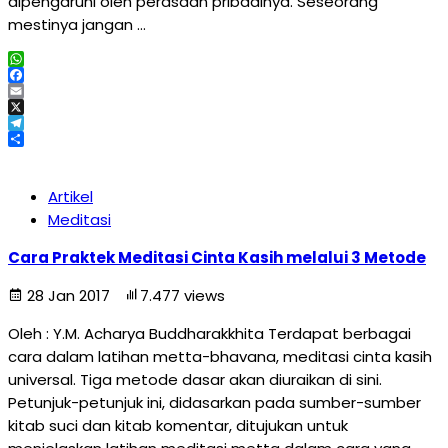
dipengaruhi oleh perasaan pribadinya. Seseorang
mestinya jangan …
WhatsApp
Facebook
Email
X
Telegram
Share
Artikel
Meditasi
Cara Praktek Meditasi Cinta Kasih melalui 3 Metode
28 Jan 2017
7.477 views
Oleh : Y.M. Acharya Buddharakkhita Terdapat berbagai
cara dalam latihan metta-bhavana, meditasi cinta kasih
universal. Tiga metode dasar akan diuraikan di sini.
Petunjuk-petunjuk ini, didasarkan pada sumber-sumber
kitab suci dan kitab komentar, ditujukan untuk