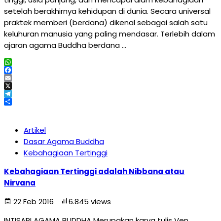
setelah berakhirnya kehidupan di dunia. Secara universal
praktek memberi (berdana) dikenal sebagai salah satu
keluhuran manusia yang paling mendasar. Terlebih dalam
ajaran agama Buddha berdana …
WhatsApp
Facebook
Email
X
Telegram
Share
Artikel
Dasar Agama Buddha
Kebahagiaan Tertinggi
Kebahagiaan Tertinggi adalah Nibbana atau
Nirvana
22 Feb 2016
6.845 views
INTISARI AGAMA BUDDHA Merupakan karya tulis Ven.