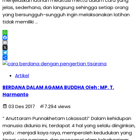
menjelaskan latihan meditasi metta dalam cara yang
jelas, sederhana, dan langsung sehingga setiap orang
yang bersungguh-sungguh ingin melaksanakan latihan
tidak memiliki …
WhatsApp
Facebook
Email
X
Telegram
Share
Artikel
BERDANA DALAM AGAMA BUDDHA Oleh : MP. T.
Harmanto
03 Des 2017
7.294 views
“ Anuttaram Punnakhetam Lokassati” Dalam kehidupan
manusia didunia ini, terdapat 4 hal yang selalu diinginkan,
yaitu : menjadi kaya raya, memperoleh kedudukan yang
tinggi, usia panjang, dan mencapai alam kebahagiaan