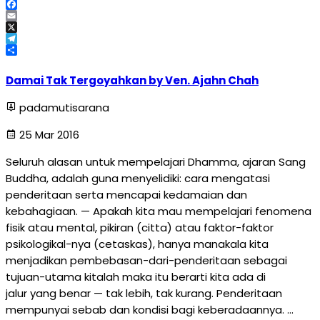
WhatsApp
Facebook
Email
X
Telegram
Share
Damai Tak Tergoyahkan by Ven. Ajahn Chah
padamutisarana
25 Mar 2016
Seluruh alasan untuk mempelajari Dhamma, ajaran Sang
Buddha, adalah guna menyelidiki: cara mengatasi
penderitaan serta mencapai kedamaian dan
kebahagiaan. — Apakah kita mau mempelajari fenomena
fisik atau mental, pikiran (citta) atau faktor-faktor
psikologikal-nya (cetaskas), hanya manakala kita
menjadikan pembebasan-dari-penderitaan sebagai
tujuan-utama kitalah maka itu berarti kita ada di
jalur yang benar — tak lebih, tak kurang. Penderitaan
mempunyai sebab dan kondisi bagi keberadaannya. …