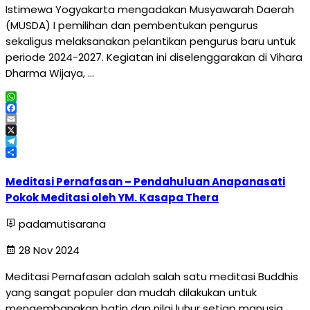
Istimewa Yogyakarta mengadakan Musyawarah Daerah
(MUSDA) I pemilihan dan pembentukan pengurus
sekaligus melaksanakan pelantikan pengurus baru untuk
periode 2024-2027. Kegiatan ini diselenggarakan di Vihara
Dharma Wijaya, …
WhatsApp
Facebook
Email
X
Telegram
Share
Meditasi Pernafasan – Pendahuluan Anapanasati
Pokok Meditasi oleh YM. Kasapa Thera
padamutisarana
28 Nov 2024
Meditasi Pernafasan adalah salah satu meditasi Buddhis
yang sangat populer dan mudah dilakukan untuk
mengembangkan batin dan nilai luhur setiap manusia