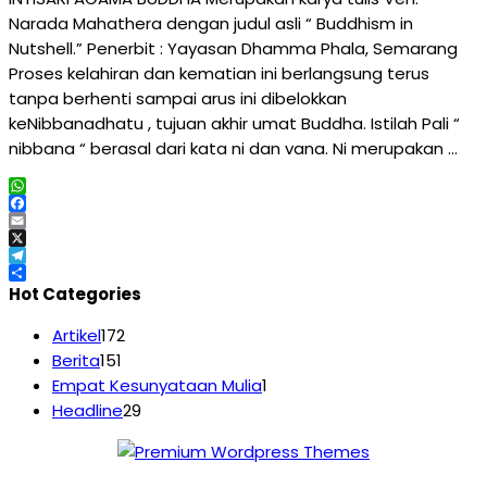
Narada Mahathera dengan judul asli “ Buddhism in
Nutshell.” Penerbit : Yayasan Dhamma Phala, Semarang
Proses kelahiran dan kematian ini berlangsung terus
tanpa berhenti sampai arus ini dibelokkan
keNibbanadhatu , tujuan akhir umat Buddha. Istilah Pali “
nibbana “ berasal dari kata ni dan vana. Ni merupakan …
WhatsApp
Facebook
Email
X
Telegram
Share
Hot Categories
Artikel
172
Berita
151
Empat Kesunyataan Mulia
1
Headline
29