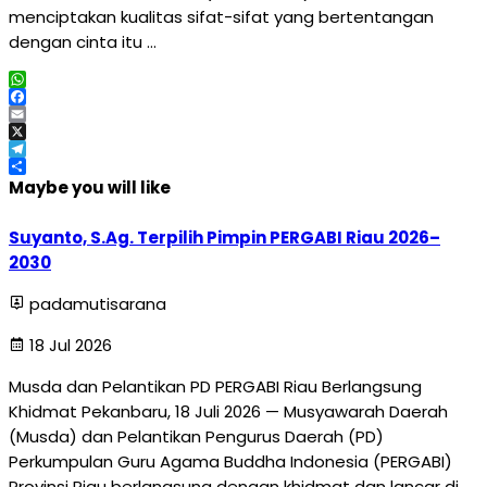
menciptakan kualitas sifat-sifat yang bertentangan
dengan cinta itu …
WhatsApp
Facebook
Email
X
Telegram
Share
Maybe you will like
Suyanto, S.Ag. Terpilih Pimpin PERGABI Riau 2026–
2030
padamutisarana
18 Jul 2026
Musda dan Pelantikan PD PERGABI Riau Berlangsung
Khidmat Pekanbaru, 18 Juli 2026 — Musyawarah Daerah
(Musda) dan Pelantikan Pengurus Daerah (PD)
Perkumpulan Guru Agama Buddha Indonesia (PERGABI)
Provinsi Riau berlangsung dengan khidmat dan lancar di