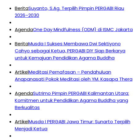
Berita
Suyanto, S.Ag. Terpilih Pimpin PERGABI Riau
2026–2030
Agenda
One Day Mindfulness (ODM) di ISMC Jakarta
Berita
Musda I Sukses Membawa Dwi Sektiyono
Cahyo sebagai Ketua, PERGABI DIY Siap Berkarya
untuk Kemajuan Pendidikan Agama Buddha
Artikel
Meditasi Pernafasan – Pendahuluan
Anapanasati Pokok Meditasi oleh YM. Kasapa Thera
Agenda
Sutrimo Pimpin PERGABI Kalimantan Utara:
Komitmen untuk Pendidikan Agama Buddha yang
Berkualitas
Artikel
Musda I PERGABI Jawa Timur: Sunarto Terpilih
Menjadi Ketua