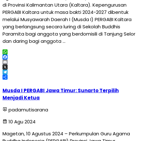
di Provinsi Kalimantan Utara (Kaltara). Kepengurusan
PERGABI Kaltara untuk masa bakti 2024-2027 dibentuk
melalui Musyawarah Daerah I (Musda I) PERGABI Kaltara
yang berlangsung secara luring di Sekolah Buddhis
Paramita bagi anggota yang berdomisili di Tanjung Selor
dan daring bagi anggota …
WhatsApp
Facebook
Email
X
Telegram
Share
Musda I PERGABI Jawa Timur: Sunarto Terpilih
Menjadi Ketua
padamutisarana
10 Agu 2024
Magetan, 10 Agustus 2024 – Perkumpulan Guru Agama
Buddha Indonesia (PERGABI) Provinsi Jawa Timur