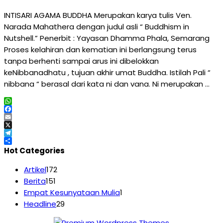
INTISARI AGAMA BUDDHA Merupakan karya tulis Ven.
Narada Mahathera dengan judul asli “ Buddhism in
Nutshell.” Penerbit : Yayasan Dhamma Phala, Semarang
Proses kelahiran dan kematian ini berlangsung terus
tanpa berhenti sampai arus ini dibelokkan
keNibbanadhatu , tujuan akhir umat Buddha. Istilah Pali “
nibbana “ berasal dari kata ni dan vana. Ni merupakan …
WhatsApp
Facebook
Email
X
Telegram
Share
Hot Categories
Artikel
172
Berita
151
Empat Kesunyataan Mulia
1
Headline
29