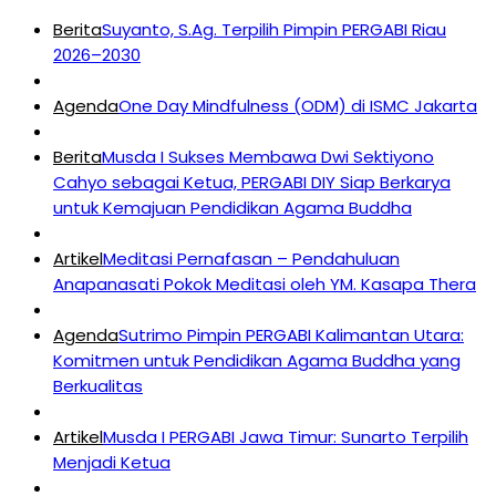
Berita
Suyanto, S.Ag. Terpilih Pimpin PERGABI Riau
2026–2030
Agenda
One Day Mindfulness (ODM) di ISMC Jakarta
Berita
Musda I Sukses Membawa Dwi Sektiyono
Cahyo sebagai Ketua, PERGABI DIY Siap Berkarya
untuk Kemajuan Pendidikan Agama Buddha
Artikel
Meditasi Pernafasan – Pendahuluan
Anapanasati Pokok Meditasi oleh YM. Kasapa Thera
Agenda
Sutrimo Pimpin PERGABI Kalimantan Utara:
Komitmen untuk Pendidikan Agama Buddha yang
Berkualitas
Artikel
Musda I PERGABI Jawa Timur: Sunarto Terpilih
Menjadi Ketua