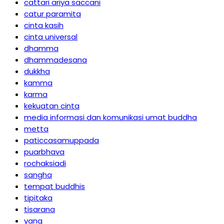
cattari ariya saccani
catur paramita
cinta kasih
cinta universal
dhamma
dhammadesana
dukkha
kamma
karma
kekuatan cinta
media informasi dan komunikasi umat buddha
metta
paticcasamuppada
puarbhava
rochaksiadi
sangha
tempat buddhis
tipitaka
tisarana
yang