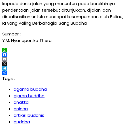
kepada dunia jalan yang menuntun pada berakhirnya
penderitaan, jalan tersebut ditunjukkan, dijalani dan
direalisasikan untuk mencapai kesempurnaan oleh Beliau,
Ia yang Paling Berbahagia, Sang Buddha.
Sumber :
Y.M. Nyanaponika Thera
WhatsApp
Facebook
Email
X
Telegram
Share
Tags :
agama buddha
ajaran buddha
anatta
anicca
artikel buddhis
buddha