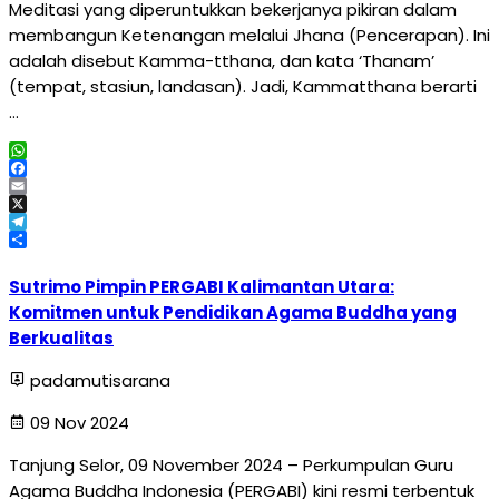
Meditasi yang diperuntukkan bekerjanya pikiran dalam
membangun Ketenangan melalui Jhana (Pencerapan). Ini
adalah disebut Kamma-tthana, dan kata ‘Thanam’
(tempat, stasiun, landasan). Jadi, Kammatthana berarti
…
WhatsApp
Facebook
Email
X
Telegram
Share
Sutrimo Pimpin PERGABI Kalimantan Utara:
Komitmen untuk Pendidikan Agama Buddha yang
Berkualitas
padamutisarana
09 Nov 2024
Tanjung Selor, 09 November 2024 – Perkumpulan Guru
Agama Buddha Indonesia (PERGABI) kini resmi terbentuk