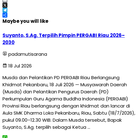
Facebook
Email
X
Telegram
Share
Maybe you will like
Suyanto, S.Ag. Terpilih Pimpin PERGABI Riau 2026–
2030
padamutisarana
18 Jul 2026
Musda dan Pelantikan PD PERGABI Riau Berlangsung
Khidmat Pekanbaru, 18 Juli 2026 — Musyawarah Daerah
(Musda) dan Pelantikan Pengurus Daerah (PD)
Perkumpulan Guru Agama Buddha Indonesia (PERGABI)
Provinsi Riau berlangsung dengan khidmat dan lancar di
Aula SMK Dharma Loka Pekanbaru, Riau, Sabtu (18/7/2026),
pukul 09.00–12.30 WIB. Dalam Musda tersebut, Bapak
Suyanto, S.Ag. terpilih sebagai Ketua …