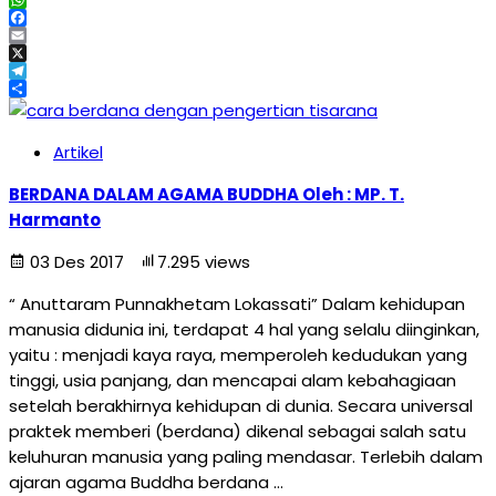
WhatsApp
Facebook
Email
X
Telegram
Share
Artikel
BERDANA DALAM AGAMA BUDDHA Oleh : MP. T.
Harmanto
03 Des 2017
7.295 views
“ Anuttaram Punnakhetam Lokassati” Dalam kehidupan
manusia didunia ini, terdapat 4 hal yang selalu diinginkan,
yaitu : menjadi kaya raya, memperoleh kedudukan yang
tinggi, usia panjang, dan mencapai alam kebahagiaan
setelah berakhirnya kehidupan di dunia. Secara universal
praktek memberi (berdana) dikenal sebagai salah satu
keluhuran manusia yang paling mendasar. Terlebih dalam
ajaran agama Buddha berdana …