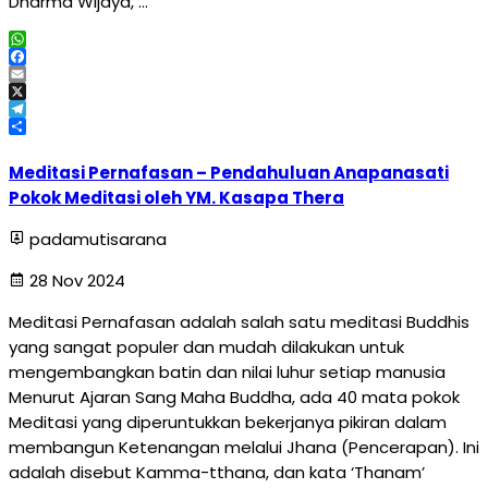
Dharma Wijaya, …
WhatsApp
Facebook
Email
X
Telegram
Share
Meditasi Pernafasan – Pendahuluan Anapanasati
Pokok Meditasi oleh YM. Kasapa Thera
padamutisarana
28 Nov 2024
Meditasi Pernafasan adalah salah satu meditasi Buddhis
yang sangat populer dan mudah dilakukan untuk
mengembangkan batin dan nilai luhur setiap manusia
Menurut Ajaran Sang Maha Buddha, ada 40 mata pokok
Meditasi yang diperuntukkan bekerjanya pikiran dalam
membangun Ketenangan melalui Jhana (Pencerapan). Ini
adalah disebut Kamma-tthana, dan kata ‘Thanam’