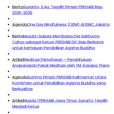
Berita
Suyanto, S.Ag. Terpilih Pimpin PERGABI Riau
2026–2030
Agenda
One Day Mindfulness (ODM) di ISMC Jakarta
Berita
Musda I Sukses Membawa Dwi Sektiyono
Cahyo sebagai Ketua, PERGABI DIY Siap Berkarya
untuk Kemajuan Pendidikan Agama Buddha
Artikel
Meditasi Pernafasan – Pendahuluan
Anapanasati Pokok Meditasi oleh YM. Kasapa Thera
Agenda
Sutrimo Pimpin PERGABI Kalimantan Utara:
Komitmen untuk Pendidikan Agama Buddha yang
Berkualitas
Artikel
Musda I PERGABI Jawa Timur: Sunarto Terpilih
Menjadi Ketua