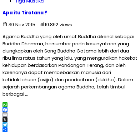
Tiga Mustika
Apa itu Tiratana ?
30 Nov 2015
10.892 views
Agama Buddha yang oleh umat Buddha dikenal sebagai
Buddha Dhamma, bersumber pada kesunyataan yang
diungkapkan oleh Sang Buddha Gotama lebih dari dua
ribu lima ratus tahun yang lalu, yang menguraikan hakekat
kehidupan berdasarkan Pandangan Terang, dan oleh
karenanya dapat membebaskan manusia dari
ketidaktahuan (avijja) dan penderitaan (dukkha). Dalam
sejarah perkembangan agama Buddha, telah timbul
berbagai …
WhatsApp
Facebook
Email
X
Telegram
Share