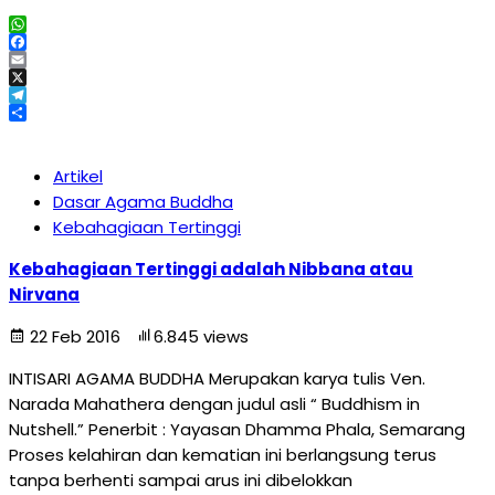
WhatsApp
Facebook
Email
X
Telegram
Share
Artikel
Dasar Agama Buddha
Kebahagiaan Tertinggi
Kebahagiaan Tertinggi adalah Nibbana atau
Nirvana
22 Feb 2016
6.845 views
INTISARI AGAMA BUDDHA Merupakan karya tulis Ven.
Narada Mahathera dengan judul asli “ Buddhism in
Nutshell.” Penerbit : Yayasan Dhamma Phala, Semarang
Proses kelahiran dan kematian ini berlangsung terus
tanpa berhenti sampai arus ini dibelokkan