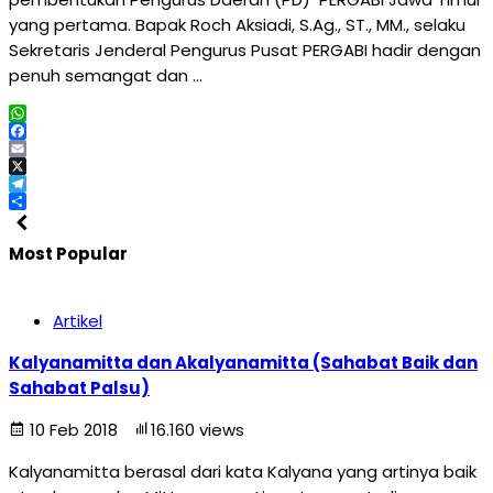
yang pertama. Bapak Roch Aksiadi, S.Ag., ST., MM., selaku
Sekretaris Jenderal Pengurus Pusat PERGABI hadir dengan
penuh semangat dan …
WhatsApp
Facebook
Email
X
Telegram
Share
Most Popular
Artikel
Kalyanamitta dan Akalyanamitta (Sahabat Baik dan
Sahabat Palsu)
10 Feb 2018
16.160 views
Kalyanamitta berasal dari kata Kalyana yang artinya baik