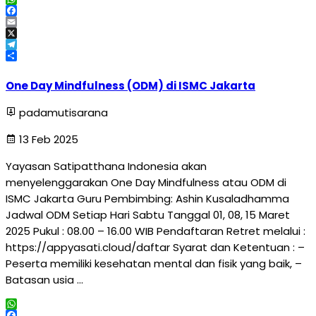
WhatsApp
Facebook
Email
X
Telegram
Share
One Day Mindfulness (ODM) di ISMC Jakarta
padamutisarana
13 Feb 2025
Yayasan Satipatthana Indonesia akan
menyelenggarakan One Day Mindfulness atau ODM di
ISMC Jakarta Guru Pembimbing: Ashin Kusaladhamma
Jadwal ODM Setiap Hari Sabtu Tanggal 01, 08, 15 Maret
2025 Pukul : 08.00 – 16.00 WIB Pendaftaran Retret melalui :
https://appyasati.cloud/daftar Syarat dan Ketentuan : –
Peserta memiliki kesehatan mental dan fisik yang baik, –
Batasan usia …
WhatsApp