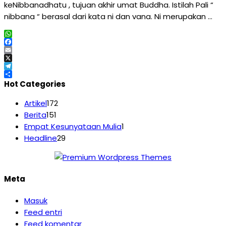
keNibbanadhatu , tujuan akhir umat Buddha. Istilah Pali “
nibbana “ berasal dari kata ni dan vana. Ni merupakan …
WhatsApp
Facebook
Email
X
Telegram
Share
Hot Categories
Artikel
172
Berita
151
Empat Kesunyataan Mulia
1
Headline
29
Meta
Masuk
Feed entri
Feed komentar