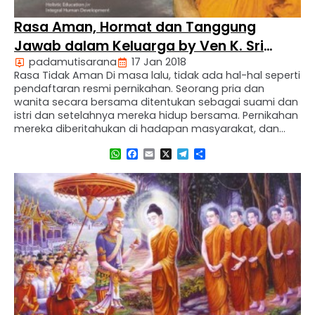
Rasa Aman, Hormat dan Tanggung
Jawab dalam Keluarga by Ven K. Sri
padamutisarana
17 Jan 2018
Dhammananda
Rasa Tidak Aman Di masa lalu, tidak ada hal-hal seperti
pendaftaran resmi pernikahan. Seorang pria dan
wanita secara bersama ditentukan sebagai suami dan
istri dan setelahnya mereka hidup bersama. Pernikahan
mereka diberitahukan di hadapan masyarakat, dan
perpisahan jarang sekali terjadi. Hal terpenting adalah
WhatsApp
Facebook
Email
X
Telegram
Share
bahwa mereka mengembangkan cinta sejati mereka
dan menghormati tanggung jawab bersama mereka. …