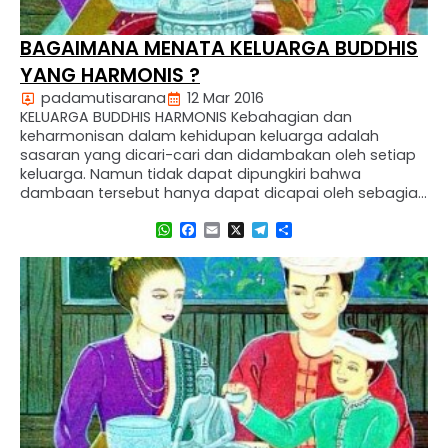
BAGAIMANA MENATA KELUARGA BUDDHIS
YANG HARMONIS ?
padamutisarana
12 Mar 2016
KELUARGA BUDDHIS HARMONIS Kebahagian dan
keharmonisan dalam kehidupan keluarga adalah
sasaran yang dicari-cari dan didambakan oleh setiap
keluarga. Namun tidak dapat dipungkiri bahwa
dambaan tersebut hanya dapat dicapai oleh sebagian
kecil dari kehidupan keluarga. Ada yang beranggapan
WhatsApp
Facebook
Email
X
Telegram
Share
bahwa memiliki kekayaan berlimpah, keharmonisan
dan kebahagiaan keluarga dapat ditemukan. Ada yang
beranggapan, dengan cinta, tidak ada yang …