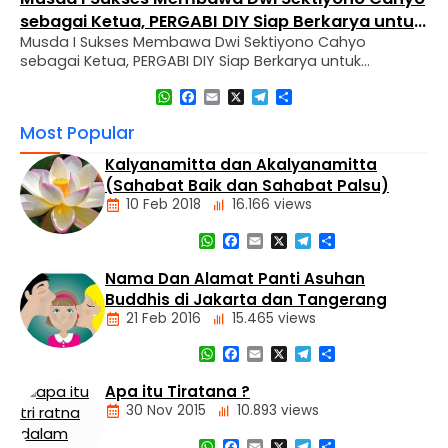
sebagai Ketua, PERGABI DIY Siap Berkarya untuk
Musda I Sukses Membawa Dwi Sektiyono Cahyo
Kemajuan Pendidikan Agama Buddha
sebagai Ketua, PERGABI DIY Siap Berkarya untuk
Kemajuan Pendidikan Agama Buddha Sleman, 30
WhatsApp
Facebook
Email
X
Telegram
Share
November 2024 – Perkumpulan Guru Agama Buddha
(PERGABI) Daerah Istimewa Yogyakarta mengadakan
Most Popular
Musyawarah Daerah (MUSDA) I pemilihan dan
pembentukan pengurus sekaligus melaksanakan
Kalyanamitta dan Akalyanamitta
pelantikan pengurus baru untuk periode 2024-2027.
(Sahabat Baik dan Sahabat Palsu)
Kegiatan ini diselenggarakan di Vihara Dharma Wijaya,
10 Feb 2018
16.166 views
…
WhatsApp
Facebook
Email
X
Telegram
Share
Artikel
Nama Dan Alamat Panti Asuhan
Buddhis di Jakarta dan Tangerang
21 Feb 2016
15.465 views
WhatsApp
Facebook
Email
X
Telegram
Share
Alamat
Tempat
Apa itu Tiratana ?
Buddhis
30 Nov 2015
10.893 views
Berita
Daerah
WhatsApp
Facebook
Email
X
Telegram
Share