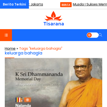
ODM) di ISMC Jakarta
Musda I Sukses Membawa
BERITA
Home
»
Tags "keluarga bahagia"
keluarga bahagia