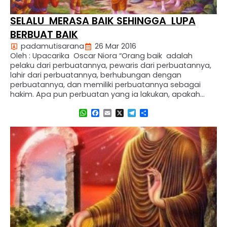
SELALU MERASA BAIK SEHINGGA LUPA
BERBUAT BAIK
padamutisarana
26 Mar 2016
Oleh : Upacarika Oscar Niora “Orang baik adalah
pelaku dari perbuatannya, pewaris dari perbuatannya,
lahir dari perbuatannya, berhubungan dengan
perbuatannya, dan memiliki perbuatannya sebagai
hakim. Apa pun perbuatan yang ia lakukan, apakah
baik atau buruk, perbuatan itulah yang akan
WhatsApp
Facebook
Email
X
Telegram
Share
diwarisinya” ” Bergegaslah berbuat kebajikan,dan
kendalikan pikiran dari kejahatan ;pikiran yang lamban
melakukan kebajikan, akan menyenangi …