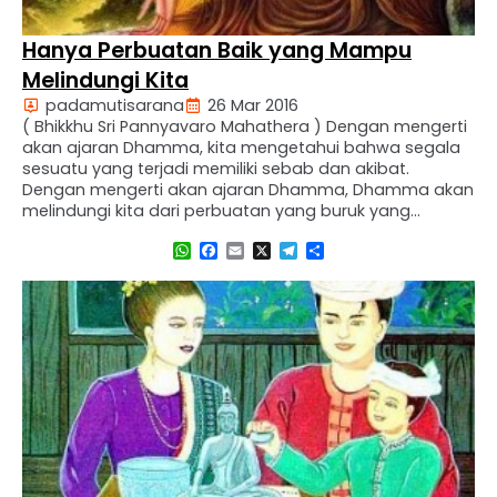
Hanya Perbuatan Baik yang Mampu
Melindungi Kita
padamutisarana
26 Mar 2016
( Bhikkhu Sri Pannyavaro Mahathera ) Dengan mengerti
akan ajaran Dhamma, kita mengetahui bahwa segala
sesuatu yang terjadi memiliki sebab dan akibat.
Dengan mengerti akan ajaran Dhamma, Dhamma akan
melindungi kita dari perbuatan yang buruk yang
berawal dari pikiran-pikiran buruk. Dengan mengenal
WhatsApp
Facebook
Email
X
Telegram
Share
Dhamma membuat kita mengenal meditasi,
sedangkan latihan meditasi akan melindungi kita dari
pikiran-pikiran …