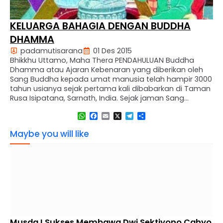
KELUARGA BAHAGIA DENGAN BUDDHA
DHAMMA
padamutisarana
01 Des 2015
Bhikkhu Uttamo, Maha Thera PENDAHULUAN Buddha
Dhamma atau Ajaran Kebenaran yang diberikan oleh
Sang Buddha kepada umat manusia telah hampir 3000
tahun usianya sejak pertama kali dibabarkan di Taman
Rusa Isipatana, Sarnath, India. Sejak jaman Sang
Buddha masih hidup, siswa Beliau selalu terdiri dari para
WhatsApp
Facebook
Email
X
Telegram
Share
bhikkhu dan umat perumahtangga biasa. Oleh karena
itu, jelas, mempelajari …
Maybe you will like
Musda I Sukses Membawa Dwi Sektiyono Cahyo