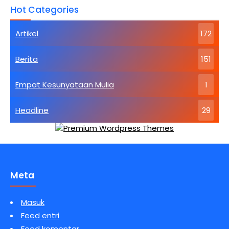
Kebahagiaan
Hot Categories
Tertinggi
Artikel
172
Berita
151
Empat Kesunyataan Mulia
1
Headline
29
Meta
Masuk
Feed entri
Feed komentar