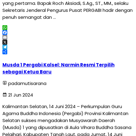
yang pertama. Bapak Roch Aksiadi, S.Ag., ST., MM., selaku
Sekretaris Jenderal Pengurus Pusat PERGABI hadir dengan
penuh semangat dan …
WhatsApp
Facebook
Email
X
Telegram
Share
Musda 1 Pergabi Kalsel: Narmin Resmi Terpilih
sebagai Ketua Baru
padamutisarana
21 Jun 2024
Kalimantan Selatan, 14 Juni 2024 – Perkumpulan Guru
Agama Buddha Indonesia (Pergabi) Provinsi Kalimantan
Selatan sukses mengadakan Musyawarah Daerah
(Musda) 1 yang dipusatkan di Aula Vihara Buddha Sasana
Pelaihari, Kabupaten Tanah Laut, pada Jumat, 14 Juni