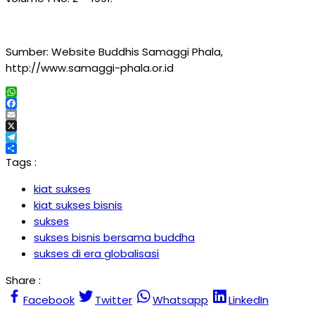
Sumber: Website Buddhis Samaggi Phala,
http://www.samaggi-phala.or.id
WhatsApp
Facebook
Email
X
Telegram
Share
Tags :
kiat sukses
kiat sukses bisnis
sukses
sukses bisnis bersama buddha
sukses di era globalisasi
Share :
Facebook
Twitter
Whatsapp
LinkedIn