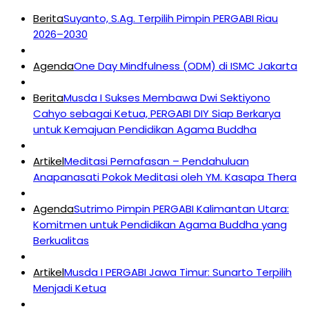
Berita
Suyanto, S.Ag. Terpilih Pimpin PERGABI Riau
2026–2030
Agenda
One Day Mindfulness (ODM) di ISMC Jakarta
Berita
Musda I Sukses Membawa Dwi Sektiyono
Cahyo sebagai Ketua, PERGABI DIY Siap Berkarya
untuk Kemajuan Pendidikan Agama Buddha
Artikel
Meditasi Pernafasan – Pendahuluan
Anapanasati Pokok Meditasi oleh YM. Kasapa Thera
Agenda
Sutrimo Pimpin PERGABI Kalimantan Utara:
Komitmen untuk Pendidikan Agama Buddha yang
Berkualitas
Artikel
Musda I PERGABI Jawa Timur: Sunarto Terpilih
Menjadi Ketua