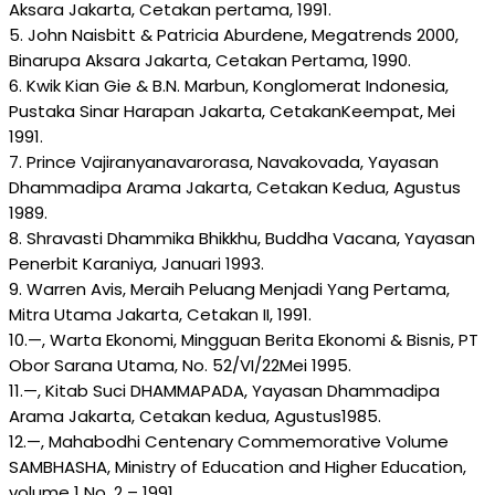
Aksara Jakarta, Cetakan pertama, 1991.
5. John Naisbitt & Patricia Aburdene, Megatrends 2000,
Binarupa Aksara Jakarta, Cetakan Pertama, 1990.
6. Kwik Kian Gie & B.N. Marbun, Konglomerat Indonesia,
Pustaka Sinar Harapan Jakarta, CetakanKeempat, Mei
1991.
7. Prince Vajiranyanavarorasa, Navakovada, Yayasan
Dhammadipa Arama Jakarta, Cetakan Kedua, Agustus
1989.
8. Shravasti Dhammika Bhikkhu, Buddha Vacana, Yayasan
Penerbit Karaniya, Januari 1993.
9. Warren Avis, Meraih Peluang Menjadi Yang Pertama,
Mitra Utama Jakarta, Cetakan II, 1991.
10.—, Warta Ekonomi, Mingguan Berita Ekonomi & Bisnis, PT
Obor Sarana Utama, No. 52/VI/22Mei 1995.
11.—, Kitab Suci DHAMMAPADA, Yayasan Dhammadipa
Arama Jakarta, Cetakan kedua, Agustus1985.
12.—, Mahabodhi Centenary Commemorative Volume
SAMBHASHA, Ministry of Education and Higher Education,
volume 1 No. 2 – 1991.