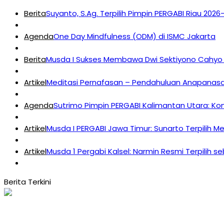
Berita
Suyanto, S.Ag. Terpilih Pimpin PERGABI Riau 202
Agenda
One Day Mindfulness (ODM) di ISMC Jakarta
Berita
Musda I Sukses Membawa Dwi Sektiyono Cahyo 
Artikel
Meditasi Pernafasan – Pendahuluan Anapanasat
Agenda
Sutrimo Pimpin PERGABI Kalimantan Utara: K
Artikel
Musda I PERGABI Jawa Timur: Sunarto Terpilih M
Artikel
Musda 1 Pergabi Kalsel: Narmin Resmi Terpilih s