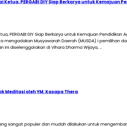
i Ketua, PERGABI DIY Siap Berkarya untuk Kemajuan 
ua, PERGABI DIY Siap Berkarya untuk Kemajuan Pendidikan
ta mengadakan Musyawarah Daerah (MUSDA) I pemilihan da
n ini diselenggarakan di Vihara Dharma Wijaya, …
k Meditasi oleh YM. Kasapa Thera
yang sangat populer dan mudah dilakukan untuk mengembang