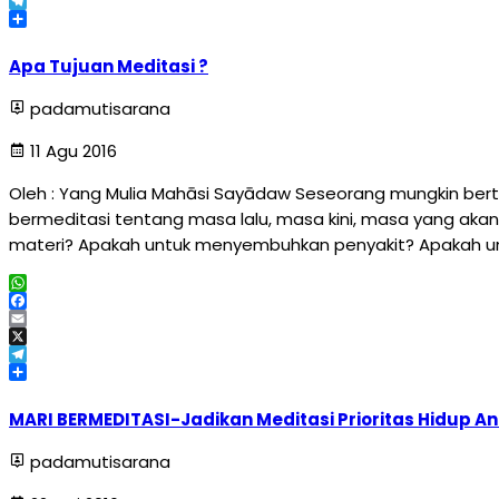
X
Telegram
Share
Apa Tujuan Meditasi ?
padamutisarana
11 Agu 2016
Oleh : Yang Mulia Mahāsi Sayādaw Seseorang mungkin ber
bermeditasi tentang masa lalu, masa kini, masa yang aka
materi? Apakah untuk menyembuhkan penyakit? Apakah un
WhatsApp
Facebook
Email
X
Telegram
Share
MARI BERMEDITASI-Jadikan Meditasi Prioritas Hidup A
padamutisarana