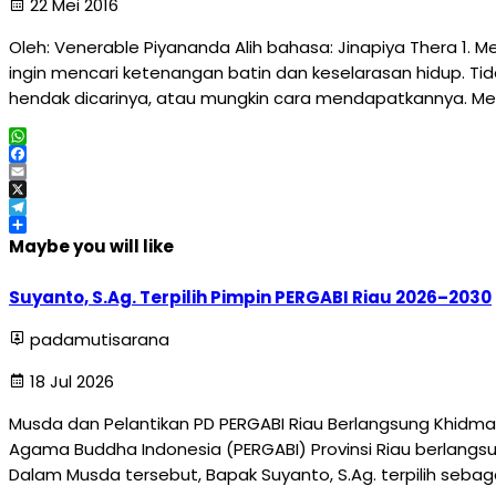
22 Mei 2016
Oleh: Venerable Piyananda Alih bahasa: Jinapiya Thera 1.
ingin mencari ketenangan batin dan keselarasan hidup. T
hendak dicarinya, atau mungkin cara mendapatkannya. Me
WhatsApp
Facebook
Email
X
Telegram
Share
Maybe you will like
Suyanto, S.Ag. Terpilih Pimpin PERGABI Riau 2026–2030
padamutisarana
18 Jul 2026
Musda dan Pelantikan PD PERGABI Riau Berlangsung Khidma
Agama Buddha Indonesia (PERGABI) Provinsi Riau berlangsun
Dalam Musda tersebut, Bapak Suyanto, S.Ag. terpilih sebag