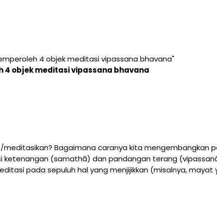
mperoleh 4 objek meditasi vipassana bhavana"
 4 objek meditasi vipassana bhavana
kan/meditasikan? Bagaimana caranya kita mengembangkan p
asi ketenangan (samathā) dan pandangan terang (vipassanā
itasi pada sepuluh hal yang menjijikkan (misalnya, maya