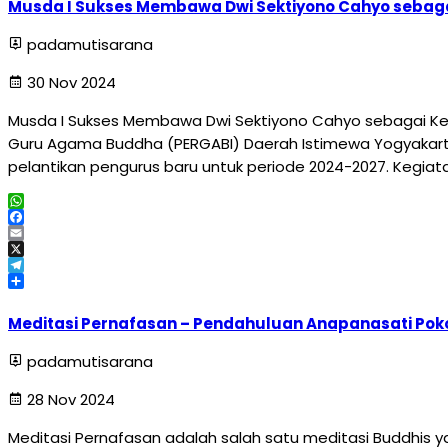
Musda I Sukses Membawa Dwi Sektiyono Cahyo sebaga
padamutisarana
30 Nov 2024
Musda I Sukses Membawa Dwi Sektiyono Cahyo sebagai Ket
Guru Agama Buddha (PERGABI) Daerah Istimewa Yogyakar
pelantikan pengurus baru untuk periode 2024-2027. Kegiata
WhatsApp
Facebook
Email
X
Telegram
Share
Meditasi Pernafasan – Pendahuluan Anapanasati Poko
padamutisarana
28 Nov 2024
Meditasi Pernafasan adalah salah satu meditasi Buddhis 