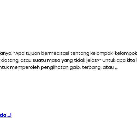
tanya, “Apa tujuan bermeditasi tentang kelompok-kelompo
n datang, atau suatu masa yang tidak jelas?” Untuk apa k
tuk memperoleh penglihatan gaib, terbang, atau …
nda…!