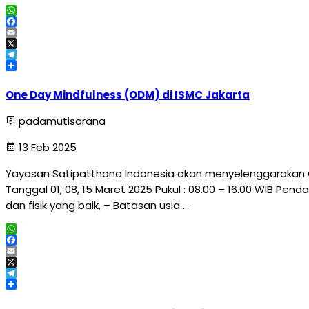
WhatsApp
Facebook
Email
X
Telegram
Share
One Day Mindfulness (ODM) di ISMC Jakarta
padamutisarana
13 Feb 2025
Yayasan Satipatthana Indonesia akan menyelenggarakan 
Tanggal 01, 08, 15 Maret 2025 Pukul : 08.00 – 16.00 WIB Pe
dan fisik yang baik, – Batasan usia …
WhatsApp
Facebook
Email
X
Telegram
Share