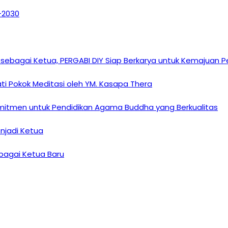
6–2030
sebagai Ketua, PERGABI DIY Siap Berkarya untuk Kemajuan
i Pokok Meditasi oleh YM. Kasapa Thera
omitmen untuk Pendidikan Agama Buddha yang Berkualitas
enjadi Ketua
ebagai Ketua Baru