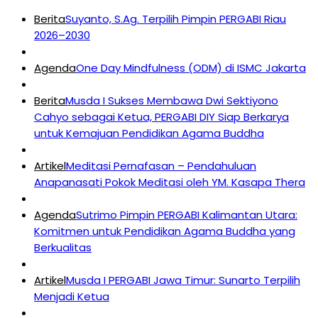
Berita
Suyanto, S.Ag. Terpilih Pimpin PERGABI Riau
2026–2030
Agenda
One Day Mindfulness (ODM) di ISMC Jakarta
Berita
Musda I Sukses Membawa Dwi Sektiyono
Cahyo sebagai Ketua, PERGABI DIY Siap Berkarya
untuk Kemajuan Pendidikan Agama Buddha
Artikel
Meditasi Pernafasan – Pendahuluan
Anapanasati Pokok Meditasi oleh YM. Kasapa Thera
Agenda
Sutrimo Pimpin PERGABI Kalimantan Utara:
Komitmen untuk Pendidikan Agama Buddha yang
Berkualitas
Artikel
Musda I PERGABI Jawa Timur: Sunarto Terpilih
Menjadi Ketua