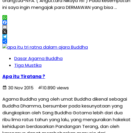
orangtua-NYA. ( Anguttara Nikaya 161 ) Pada kesempatan
ini saya ingin mengajak para DERMAWAN yang bisa …
WhatsApp
Facebook
Email
X
Telegram
Share
Dasar Agama Buddha
Tiga Mustika
Apa itu Tiratana ?
30 Nov 2015
10.890 views
Agama Buddha yang oleh umat Buddha dikenal sebagai
Buddha Dhamma, bersumber pada kesunyataan yang
diungkapkan oleh Sang Buddha Gotama lebih dari dua
ribu lima ratus tahun yang lalu, yang menguraikan hakekat
kehidupan berdasarkan Pandangan Terang, dan oleh