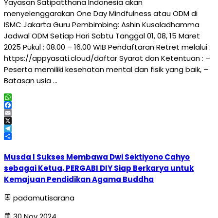
Yayasan Satipatthana Indonesia akan
menyelenggarakan One Day Mindfulness atau ODM di
ISMC Jakarta Guru Pembimbing: Ashin Kusaladhamma
Jadwal ODM Setiap Hari Sabtu Tanggal 01, 08, 15 Maret
2025 Pukul : 08.00 – 16.00 WIB Pendaftaran Retret melalui :
https://appyasati.cloud/daftar Syarat dan Ketentuan : –
Peserta memiliki kesehatan mental dan fisik yang baik, –
Batasan usia …
WhatsApp
Facebook
Email
X
Telegram
Share
Musda I Sukses Membawa Dwi Sektiyono Cahyo
sebagai Ketua, PERGABI DIY Siap Berkarya untuk
Kemajuan Pendidikan Agama Buddha
padamutisarana
30 Nov 2024