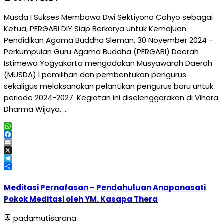
Musda I Sukses Membawa Dwi Sektiyono Cahyo sebagai
Ketua, PERGABI DIY Siap Berkarya untuk Kemajuan
Pendidikan Agama Buddha Sleman, 30 November 2024 –
Perkumpulan Guru Agama Buddha (PERGABI) Daerah
Istimewa Yogyakarta mengadakan Musyawarah Daerah
(MUSDA) I pemilihan dan pembentukan pengurus
sekaligus melaksanakan pelantikan pengurus baru untuk
periode 2024-2027. Kegiatan ini diselenggarakan di Vihara
Dharma Wijaya, …
WhatsApp
Facebook
Email
X
Telegram
Share
Meditasi Pernafasan – Pendahuluan Anapanasati
Pokok Meditasi oleh YM. Kasapa Thera
padamutisarana