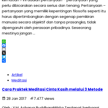
perlu dibicarakan secara serius dan tenang. Pertanyaan –
pertanyaan yang memiliki kepentingan filosofis seperti itu
harus dipertimbangkan dengan segenap pemikiran
manusia secara objektif dan tanpa prasangka, tidak
dipengaruhi oleh perasaan pribadinya. Seseorang
mestinya jangan …
WhatsApp
Facebook
Email
X
Telegram
Share
Artikel
Meditasi
Cara Praktek Meditasi Cinta Kasih melalui 3 Metode
28 Jan 2017
7.477 views
Oleh : Y.M. Acharya Buddharakkhita Terdapat berbagai