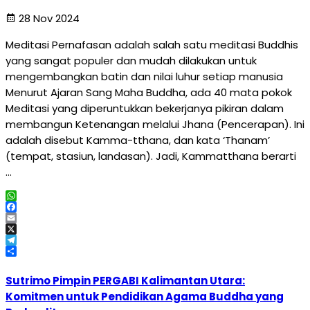
28 Nov 2024
Meditasi Pernafasan adalah salah satu meditasi Buddhis
yang sangat populer dan mudah dilakukan untuk
mengembangkan batin dan nilai luhur setiap manusia
Menurut Ajaran Sang Maha Buddha, ada 40 mata pokok
Meditasi yang diperuntukkan bekerjanya pikiran dalam
membangun Ketenangan melalui Jhana (Pencerapan). Ini
adalah disebut Kamma-tthana, dan kata ‘Thanam’
(tempat, stasiun, landasan). Jadi, Kammatthana berarti
…
WhatsApp
Facebook
Email
X
Telegram
Share
Sutrimo Pimpin PERGABI Kalimantan Utara:
Komitmen untuk Pendidikan Agama Buddha yang