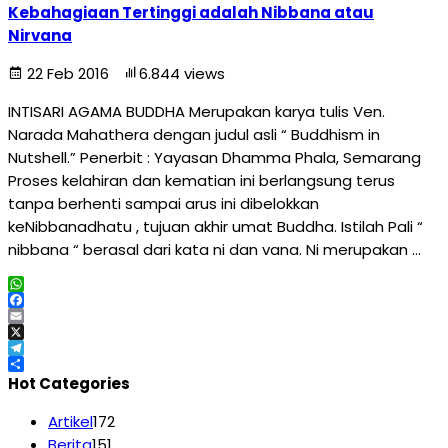
Kebahagiaan Tertinggi adalah Nibbana atau
Nirvana
22 Feb 2016
6.844 views
INTISARI AGAMA BUDDHA Merupakan karya tulis Ven.
Narada Mahathera dengan judul asli “ Buddhism in
Nutshell.” Penerbit : Yayasan Dhamma Phala, Semarang
Proses kelahiran dan kematian ini berlangsung terus
tanpa berhenti sampai arus ini dibelokkan
keNibbanadhatu , tujuan akhir umat Buddha. Istilah Pali “
nibbana “ berasal dari kata ni dan vana. Ni merupakan …
WhatsApp
Facebook
Email
X
Telegram
Share
Hot Categories
Artikel
172
Berita
151