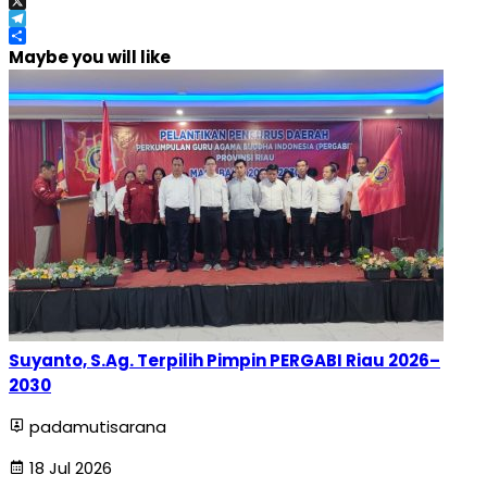
Email
X
Telegram
Share
Maybe you will like
Suyanto, S.Ag. Terpilih Pimpin PERGABI Riau 2026–
2030
padamutisarana
18 Jul 2026