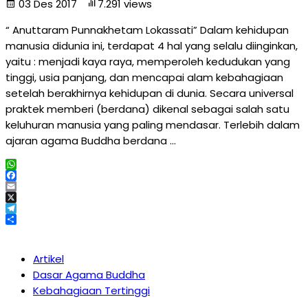
03 Des 2017
7.291 views
“ Anuttaram Punnakhetam Lokassati” Dalam kehidupan
manusia didunia ini, terdapat 4 hal yang selalu diinginkan,
yaitu : menjadi kaya raya, memperoleh kedudukan yang
tinggi, usia panjang, dan mencapai alam kebahagiaan
setelah berakhirnya kehidupan di dunia. Secara universal
praktek memberi (berdana) dikenal sebagai salah satu
keluhuran manusia yang paling mendasar. Terlebih dalam
ajaran agama Buddha berdana …
WhatsApp
Facebook
Email
X
Telegram
Share
Artikel
Dasar Agama Buddha
Kebahagiaan Tertinggi