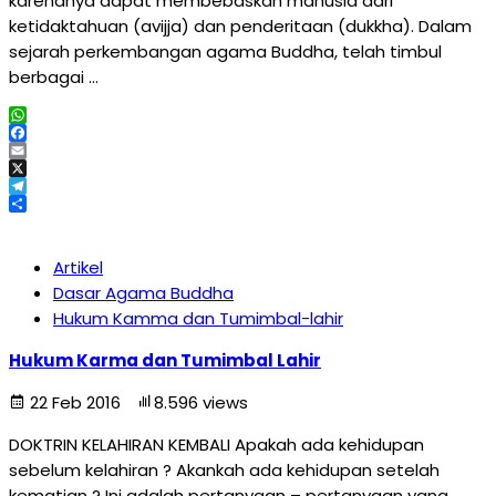
karenanya dapat membebaskan manusia dari
ketidaktahuan (avijja) dan penderitaan (dukkha). Dalam
sejarah perkembangan agama Buddha, telah timbul
berbagai …
WhatsApp
Facebook
Email
X
Telegram
Share
Artikel
Dasar Agama Buddha
Hukum Kamma dan Tumimbal-lahir
Hukum Karma dan Tumimbal Lahir
22 Feb 2016
8.596 views
DOKTRIN KELAHIRAN KEMBALI Apakah ada kehidupan
sebelum kelahiran ? Akankah ada kehidupan setelah
kematian ? Ini adalah pertanyaan – pertanyaan yang