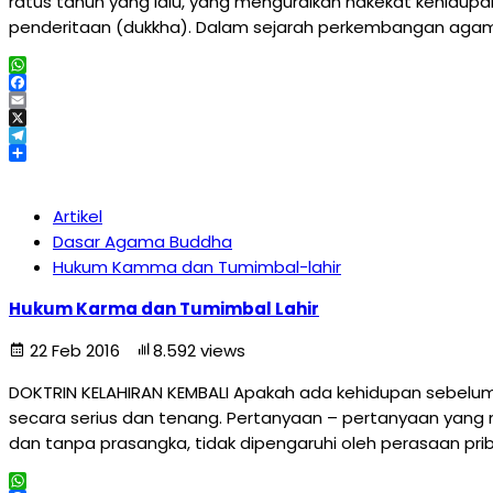
ratus tahun yang lalu, yang menguraikan hakekat kehidu
penderitaan (dukkha). Dalam sejarah perkembangan agama
WhatsApp
Facebook
Email
X
Telegram
Share
Artikel
Dasar Agama Buddha
Hukum Kamma dan Tumimbal-lahir
Hukum Karma dan Tumimbal Lahir
22 Feb 2016
8.592 views
DOKTRIN KELAHIRAN KEMBALI Apakah ada kehidupan sebelum 
secara serius dan tenang. Pertanyaan – pertanyaan yang m
dan tanpa prasangka, tidak dipengaruhi oleh perasaan pri