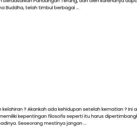
pan berdasarkan Pandangan Terang, dan oleh karenanya dap
 Buddha, telah timbul berbagai …
kelahiran ? Akankah ada kehidupan setelah kematian ? Ini 
emiliki kepentingan filosofis seperti itu harus dipertimba
badinya. Seseorang mestinya jangan …