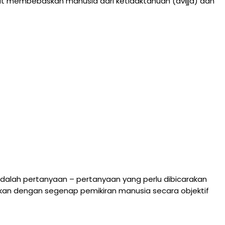
at membebaskan manusia dari ketidaktahuan (avijja) dan
adalah pertanyaan – pertanyaan yang perlu dibicarakan
ngkan dengan segenap pemikiran manusia secara objektif