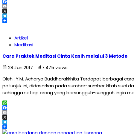
WhatsApp
Facebook
Email
X
Telegram
Share
Artikel
Meditasi
Cara Praktek Meditasi Cinta Kasih melalui 3 Metode
28 Jan 2017
7.475 views
Oleh : Y.M. Acharya Buddharakkhita Terdapat berbagai cara 
petunjuk ini, didasarkan pada sumber-sumber kitab suci da
sehingga setiap orang yang bersungguh-sungguh ingin mela
WhatsApp
Facebook
Email
X
Telegram
Share