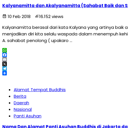
Kalyanamitta dan Akalyanamitta (Sahabat Baik dan 
10 Feb 2018
16.152 views
Kalyanamitta berasal dari kata Kalyana yang artinya baik
menjadikan diri kita selalu waspada dalam menempuh kehi
A. sahabat penolong ( upakaro …
WhatsApp
Facebook
Email
X
Telegram
Share
Alamat Tempat Buddhis
Berita
Daerah
Nasional
Panti Asuhan
Nama Dan Alamat Panti Asuhan Buddhis di Jakarta d