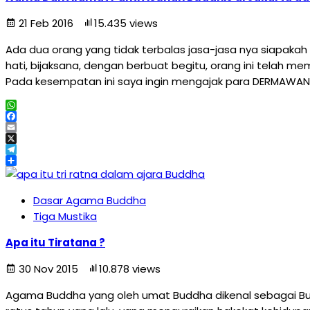
21 Feb 2016
15.435 views
Ada dua orang yang tidak terbalas jasa-jasa nya siapaka
hati, bijaksana, dengan berbuat begitu, orang ini telah m
Pada kesempatan ini saya ingin mengajak para DERMAWAN 
WhatsApp
Facebook
Email
X
Telegram
Share
Dasar Agama Buddha
Tiga Mustika
Apa itu Tiratana ?
30 Nov 2015
10.878 views
Agama Buddha yang oleh umat Buddha dikenal sebagai Bu