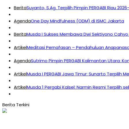
Berita
Suyanto, S.Ag. Terpilih Pimpin PERGABI Riau 202
Agenda
One Day Mindfulness (ODM) di ISMC Jakarta
Berita
Musda I Sukses Membawa Dwi Sektiyono Cahyo 
Artikel
Meditasi Pernafasan – Pendahuluan Anapanasat
Agenda
Sutrimo Pimpin PERGABI Kalimantan Utara: K
Artikel
Musda I PERGABI Jawa Timur: Sunarto Terpilih M
Artikel
Musda 1 Pergabi Kalsel: Narmin Resmi Terpilih s