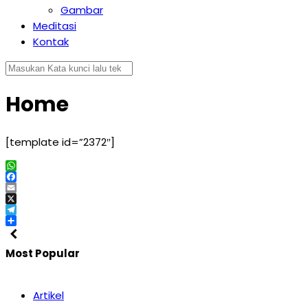
Gambar
Meditasi
Kontak
Home
[template id=”2372″]
WhatsApp
Facebook
Email
X
Telegram
Share
Most Popular
Artikel