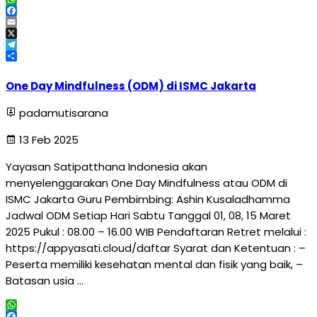
WhatsApp
Facebook
Email
X
Telegram
Share
One Day Mindfulness (ODM) di ISMC Jakarta
padamutisarana
13 Feb 2025
Yayasan Satipatthana Indonesia akan
menyelenggarakan One Day Mindfulness atau ODM di
ISMC Jakarta Guru Pembimbing: Ashin Kusaladhamma
Jadwal ODM Setiap Hari Sabtu Tanggal 01, 08, 15 Maret
2025 Pukul : 08.00 – 16.00 WIB Pendaftaran Retret melalui :
https://appyasati.cloud/daftar Syarat dan Ketentuan : –
Peserta memiliki kesehatan mental dan fisik yang baik, –
Batasan usia …
WhatsApp