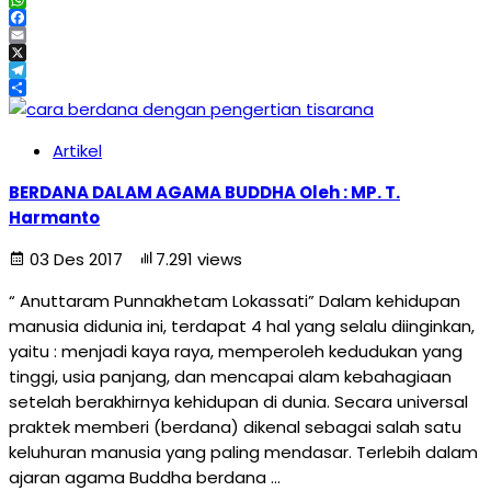
WhatsApp
Facebook
Email
X
Telegram
Share
Artikel
BERDANA DALAM AGAMA BUDDHA Oleh : MP. T.
Harmanto
03 Des 2017
7.291 views
“ Anuttaram Punnakhetam Lokassati” Dalam kehidupan
manusia didunia ini, terdapat 4 hal yang selalu diinginkan,
yaitu : menjadi kaya raya, memperoleh kedudukan yang
tinggi, usia panjang, dan mencapai alam kebahagiaan
setelah berakhirnya kehidupan di dunia. Secara universal
praktek memberi (berdana) dikenal sebagai salah satu
keluhuran manusia yang paling mendasar. Terlebih dalam
ajaran agama Buddha berdana …