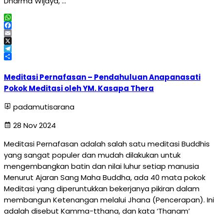
Dharma Wijaya, …
WhatsApp
Facebook
Email
X
Telegram
Share
Meditasi Pernafasan – Pendahuluan Anapanasati
Pokok Meditasi oleh YM. Kasapa Thera
padamutisarana
28 Nov 2024
Meditasi Pernafasan adalah salah satu meditasi Buddhis
yang sangat populer dan mudah dilakukan untuk
mengembangkan batin dan nilai luhur setiap manusia
Menurut Ajaran Sang Maha Buddha, ada 40 mata pokok
Meditasi yang diperuntukkan bekerjanya pikiran dalam
membangun Ketenangan melalui Jhana (Pencerapan). Ini
adalah disebut Kamma-tthana, dan kata ‘Thanam’