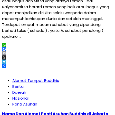
atau bagus dan Mitta yang artinya teman. Jadi
Kalyanamitta berarti teman yang baik atau bagus yang
dapat menjadikan diri kita selalu waspada dalam
menempuh kehidupan dunia dan setelah meninggal.
Terdapat empat macam sahabat yang dipandang
berhati tulus ( suhada ) : yaitu A. sahabat penolong (
upakaro …
WhatsApp
Facebook
Email
X
Telegram
Share
Alamat Tempat Buddhis
Berita
Daerah
Nasional
Panti Asuhan
Nama Dan Alamat Panti Asuhan Buddhis di Jakarta