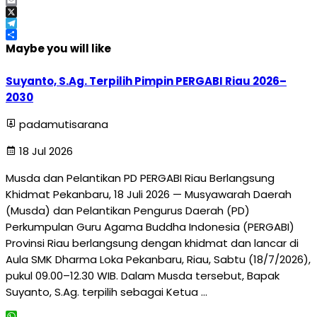
Facebook
Email
X
Telegram
Share
Maybe you will like
Suyanto, S.Ag. Terpilih Pimpin PERGABI Riau 2026–
2030
padamutisarana
18 Jul 2026
Musda dan Pelantikan PD PERGABI Riau Berlangsung
Khidmat Pekanbaru, 18 Juli 2026 — Musyawarah Daerah
(Musda) dan Pelantikan Pengurus Daerah (PD)
Perkumpulan Guru Agama Buddha Indonesia (PERGABI)
Provinsi Riau berlangsung dengan khidmat dan lancar di
Aula SMK Dharma Loka Pekanbaru, Riau, Sabtu (18/7/2026),
pukul 09.00–12.30 WIB. Dalam Musda tersebut, Bapak
Suyanto, S.Ag. terpilih sebagai Ketua …