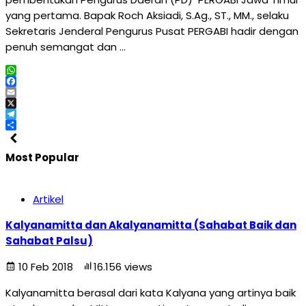
yang pertama. Bapak Roch Aksiadi, S.Ag., ST., MM., selaku
Sekretaris Jenderal Pengurus Pusat PERGABI hadir dengan
penuh semangat dan …
WhatsApp
Facebook
Email
X
Telegram
Share
Most Popular
Artikel
Kalyanamitta dan Akalyanamitta (Sahabat Baik dan
Sahabat Palsu)
10 Feb 2018
16.156 views
Kalyanamitta berasal dari kata Kalyana yang artinya baik