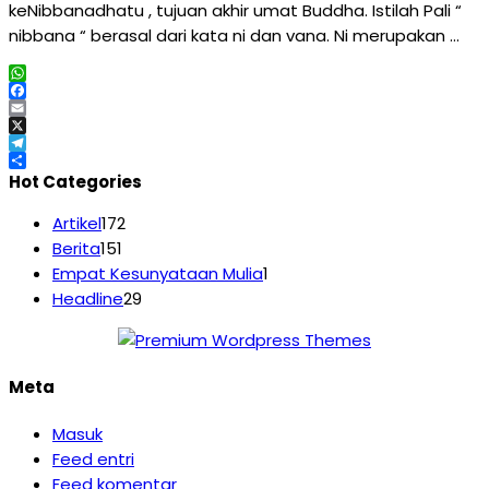
keNibbanadhatu , tujuan akhir umat Buddha. Istilah Pali “
nibbana “ berasal dari kata ni dan vana. Ni merupakan …
WhatsApp
Facebook
Email
X
Telegram
Share
Hot Categories
Artikel
172
Berita
151
Empat Kesunyataan Mulia
1
Headline
29
Meta
Masuk
Feed entri
Feed komentar