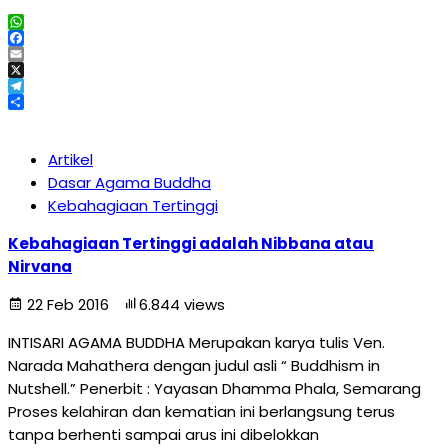
WhatsApp
Facebook
Email
X
Telegram
Share
Artikel
Dasar Agama Buddha
Kebahagiaan Tertinggi
Kebahagiaan Tertinggi adalah Nibbana atau
Nirvana
22 Feb 2016
6.844 views
INTISARI AGAMA BUDDHA Merupakan karya tulis Ven.
Narada Mahathera dengan judul asli “ Buddhism in
Nutshell.” Penerbit : Yayasan Dhamma Phala, Semarang
Proses kelahiran dan kematian ini berlangsung terus
tanpa berhenti sampai arus ini dibelokkan