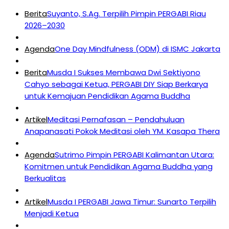
Berita
Suyanto, S.Ag. Terpilih Pimpin PERGABI Riau
2026–2030
Agenda
One Day Mindfulness (ODM) di ISMC Jakarta
Berita
Musda I Sukses Membawa Dwi Sektiyono
Cahyo sebagai Ketua, PERGABI DIY Siap Berkarya
untuk Kemajuan Pendidikan Agama Buddha
Artikel
Meditasi Pernafasan – Pendahuluan
Anapanasati Pokok Meditasi oleh YM. Kasapa Thera
Agenda
Sutrimo Pimpin PERGABI Kalimantan Utara:
Komitmen untuk Pendidikan Agama Buddha yang
Berkualitas
Artikel
Musda I PERGABI Jawa Timur: Sunarto Terpilih
Menjadi Ketua