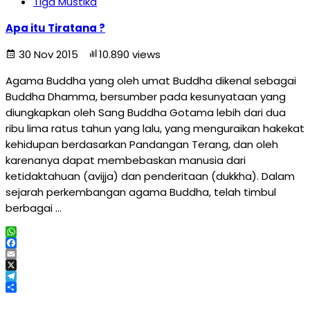
Tiga Mustika
Apa itu Tiratana ?
30 Nov 2015
10.890 views
Agama Buddha yang oleh umat Buddha dikenal sebagai
Buddha Dhamma, bersumber pada kesunyataan yang
diungkapkan oleh Sang Buddha Gotama lebih dari dua
ribu lima ratus tahun yang lalu, yang menguraikan hakekat
kehidupan berdasarkan Pandangan Terang, dan oleh
karenanya dapat membebaskan manusia dari
ketidaktahuan (avijja) dan penderitaan (dukkha). Dalam
sejarah perkembangan agama Buddha, telah timbul
berbagai …
WhatsApp
Facebook
Email
X
Telegram
Share