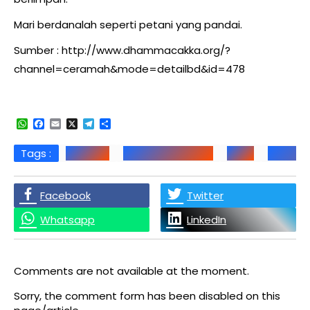
Mari berdanalah seperti petani yang pandai.
Sumber : http://www.dhammacakka.org/?
channel=ceramah&mode=detailbd&id=478
WhatsApp
Facebook
Email
X
Telegram
Share
Tags :
Berdana
Buddha Dhamma
Dana
Dana D
Facebook
Twitter
Whatsapp
LinkedIn
Comments are not available at the moment.
Sorry, the comment form has been disabled on this