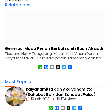
page/article.
Related post
Generasi Muda Penuh Berkah oleh Roch Aksiadi
Tisarana.Net – Tangerang, 30 Juli 2022 Vihara Punna
Karya terletak di Curug Kabupaten Tangerang dan bagi
warga Buddhis di Tangerang Vihara ini sudah tidak
WhatsApp
Facebook
Email
X
Telegram
Share
asing lagi. Vihara Punna Karya terus memberikan
pelayanan bagi umat Buddha di sekitar Tangerang
dengan sangat baik. Tempatnya sangat nyaman dan
Most Popular
pelayanannya sangat baik, semoga Vihara Punna
Karya semakin sukses. Pelayanan …
Kalyanamitta dan Akalyanamitta
(Sahabat Baik dan Sahabat Palsu)
10 Feb 2018
16.174 views
WhatsApp
Facebook
Email
X
Telegram
Share