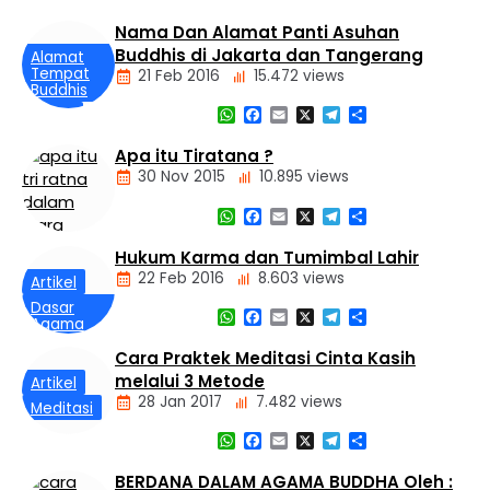
Artikel
Nama Dan Alamat Panti Asuhan
Buddhis di Jakarta dan Tangerang
Alamat
Tempat
21 Feb 2016
15.472 views
Buddhis
WhatsApp
Facebook
Email
X
Telegram
Share
Berita
Daerah
Apa itu Tiratana ?
Nasional
30 Nov 2015
10.895 views
Panti
Asuhan
WhatsApp
Facebook
Email
X
Telegram
Share
Hukum Karma dan Tumimbal Lahir
Dasar
22 Feb 2016
8.603 views
Artikel
Agama
Buddha
Dasar
WhatsApp
Facebook
Email
X
Telegram
Share
Agama
Tiga
Buddha
Mustika
Cara Praktek Meditasi Cinta Kasih
Hukum
melalui 3 Metode
Kamma
Artikel
dan
28 Jan 2017
7.482 views
Meditasi
Tumimbal-
lahir
WhatsApp
Facebook
Email
X
Telegram
Share
BERDANA DALAM AGAMA BUDDHA Oleh :