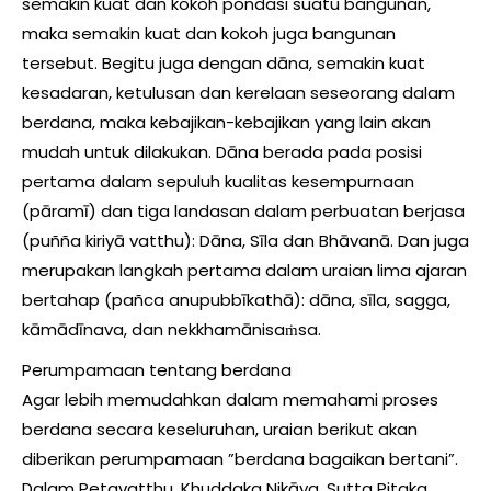
semakin kuat dan kokoh pondasi suatu bangunan,
maka semakin kuat dan kokoh juga bangunan
tersebut. Begitu juga dengan dāna, semakin kuat
kesadaran, ketulusan dan kerelaan seseorang dalam
berdana, maka kebajikan-kebajikan yang lain akan
mudah untuk dilakukan. Dāna berada pada posisi
pertama dalam sepuluh kualitas kesempurnaan
(pāramī) dan tiga landasan dalam perbuatan berjasa
(puñña kiriyā vatthu): Dāna, Sīla dan Bhāvanā. Dan juga
merupakan langkah pertama dalam uraian lima ajaran
bertahap (pañca anupubbīkathā): dāna, sīla, sagga,
kāmādīnava, dan nekkhamānisaṁsa.
Perumpamaan tentang berdana
Agar lebih memudahkan dalam memahami proses
berdana secara keseluruhan, uraian berikut akan
diberikan perumpamaan ”berdana bagaikan bertani”.
Dalam Petavatthu, Khuddaka Nikāya, Sutta Pitaka