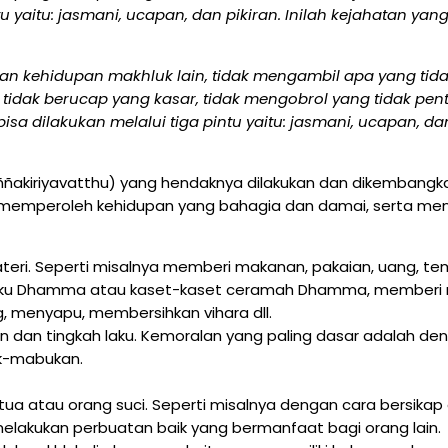
u yaitu: jasmani, ucapan, dan pikiran. Inilah kejahatan yan
n kehidupan makhluk lain, tidak mengambil apa yang tidak d
idak berucap yang kasar, tidak mengobrol yang tidak pentin
bisa dilakukan melalui tiga pintu yaitu: jasmani, ucapan, da
ññakiriyavatthu) yang hendaknya dilakukan dan dikembangka
agar memperoleh kehidupan yang bahagia dan damai, sert
ri. Seperti misalnya memberi makanan, pakaian, uang, tem
buku Dhamma atau kaset-kaset ceramah Dhamma, memberi
menyapu, membersihkan vihara dll.
n dan tingkah laku. Kemoralan yang paling dasar adalah d
uk-mabukan.
a atau orang suci. Seperti misalnya dengan cara bersikap 
akukan perbuatan baik yang bermanfaat bagi orang lain.