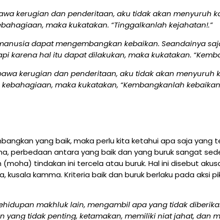
wa kerugian dan penderitaan, aku tidak akan menyuruh ka
ahagiaan, maka kukatakan. “Tinggalkanlah kejahatan!.”
, manusia dapat mengembangkan kebaikan. Seandainya s
pi karena hal itu dapat dilakukan, maka kukatakan. “Kemb
wa kerugian dan penderitaan, aku tidak akan menyuruh 
ebahagiaan, maka kukatakan, “Kembangkanlah kebaikan!
ngkan yang baik, maka perlu kita ketahui apa saja yang t
dha, perbedaan antara yang baik dan yang buruk sangat sed
(moha) tindakan ini tercela atau buruk. Hal ini disebut a
kusala kamma. Kriteria baik dan buruk berlaku pada aksi pi
hidupan makhluk lain, mengambil apa yang tidak diberikan,
ang tidak penting, ketamakan, memiliki niat jahat, dan me