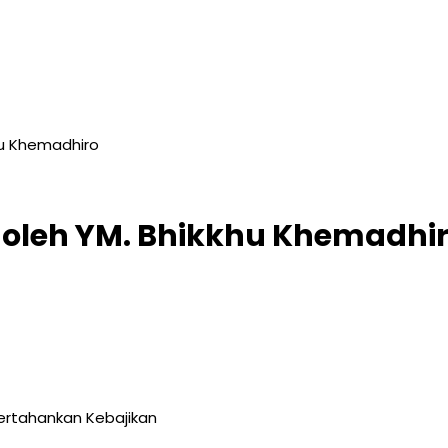
hu Khemadhiro
oleh YM. Bhikkhu Khemadhi
rtahankan Kebajikan