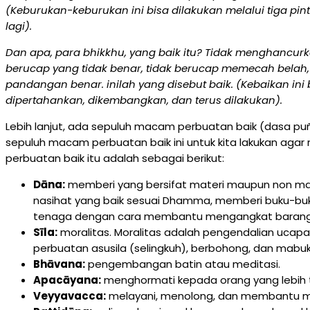
(Keburukan-keburukan ini bisa dilakukan melalui tiga pint
lagi).
Dan apa, para bhikkhu, yang baik itu? Tidak menghancurka
berucap yang tidak benar, tidak berucap memecah belah, t
pandangan benar. inilah yang disebut baik. (Kebaikan ini 
dipertahankan, dikembangkan, dan terus dilakukan).
Lebih lanjut, ada sepuluh macam perbuatan baik (dasa pu
sepuluh macam perbuatan baik ini untuk kita lakukan 
perbuatan baik itu adalah sebagai berikut:
Dāna:
memberi yang bersifat materi maupun non mate
nasihat yang baik sesuai Dhamma, memberi buku-
tenaga dengan cara membantu mengangkat barang, 
Sīla:
moralitas. Moralitas adalah pengendalian ucapa
perbuatan asusila (selingkuh), berbohong, dan mab
Bhāvana:
pengembangan batin atau meditasi.
Apacāyana:
menghormati kepada orang yang lebih tu
Veyyavacca:
melayani, menolong, dan membantu mel