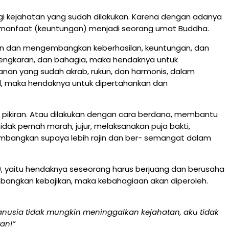
ngi kejahatan yang sudah dilakukan. Karena dengan adanya
an manfaat (keuntungan) menjadi seorang umat Buddha.
n dan mengembangkan keberhasilan, keuntungan, dan
rtengkaran, dan bahagia, maka hendaknya untuk
nan yang sudah akrab, rukun, dan harmonis, dalam
sil, maka hendaknya untuk dipertahankan dan
n pikiran. Atau dilakukan dengan cara berdana, membantu
idak pernah marah, jujur, melaksanakan puja bakti,
embangkan supaya lebih rajin dan ber- semangat dalam
 9, yaitu hendaknya seseorang harus berjuang dan berusaha
angkan kebajikan, maka kebahagiaan akan diperoleh.
anusia tidak mungkin meninggalkan kejahatan, aku tidak
an!”