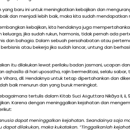
un yang baru ini untuk meningkatkan kebajikan dan mengura
ng baik dan menjadi lebih baik, maka kita sudah mendapatk
mbangkan kebajikan, kita hendaknya juga mempertahanka
 keluarga, jika sudah rukun, harmonis, tidak pernah ada pe
nis dan bahagia. Dalam sebuah persahabatan atau pertema
berbisnis atau bekerja jika sudah lancar, untung dan berha
kan itu dilakukan lewat perilaku badan jasmani, ucapan da
ṭhasīla di hari uposatha, rajin bermeditasi, selalu sabar, t
Vihara, dll. Hendaknya untuk tetap dipertahankan dan dik
udah baik menurun dan yang buruk meningkat.
gaimana tertulis dalam Kitab Suci Aṅguttara Nikāya II, ii,
kan. Karena dengan meninggalkan kejahatan dan mengemb
rikut:
manusia dapat meninggalkan kejahatan. Seandainya saja m
u dapat dilakukan, maka kukatakan. “Tinggalkanlah kejahat