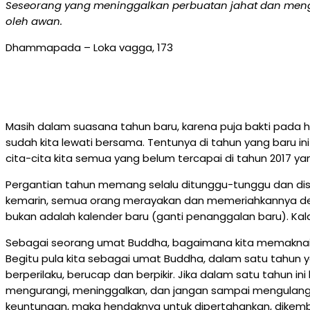
Seseorang yang meninggalkan perbuatan jahat
dan meng
oleh awan.
Dhammapada – Loka vagga, 173
Masih dalam suasana tahun baru, karena puja bakti pada ha
sudah kita lewati bersama. Tentunya di tahun yang baru i
cita-cita kita semua yang belum tercapai di tahun 2017 yang 
Pergantian tahun memang selalu ditunggu-tunggu dan dis
kemarin, semua orang merayakan dan memeriahkannya deng
bukan adalah kalender baru (ganti penanggalan baru). Kala
Sebagai seorang umat Buddha, bagaimana kita memaknai t
Begitu pula kita sebagai umat Buddha, dalam satu tahun 
berperilaku, berucap dan berpikir. Jika dalam satu tahun i
mengurangi, meninggalkan, dan jangan sampai mengulanginy
keuntungan, maka hendaknya untuk dipertahankan, dikemba