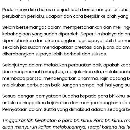
Pada intinya kita harus menjadi lebih bersemangat di tah
perubahan perilaku, ucapan dan cara berpikir ke arah ya
Selain bersemangat dalam mempertahankan dan me- nge
kebahagiaan yang sudah diperoleh. Seperti misalnya dalam
dipertahankan dan dikembangkan lagi supaya lebih harmo
sekolah jika sudah mendapatkan prestasi dan juara, dalam 
dikembangkan supaya lebih berhasil dan sukses.
Selanjutnya dalam melakukan perbuatan baik, apakah kebai
dan menghormati orangtua, menjalankan sila, melaksanakan aṭ
membaca paritta, mendengarkan Dhamma, rajin datang ke 
melakukan perbuatan baik. Jangan sampai hal-hal yang s
Sesuai dengan pernyataan Buddha kepada para bhikkhu, seba
untuk meninggalkan kejahatan dan mengembangkan kebaji
Pernyataan dalam Sutta yang dimaksud adalah sebagai be
Tinggalkanlah kejahatan o para bhikkhu! Para bhikkhu, 
akan menyuruh kalian melakukannya. Tetapi karena hal it