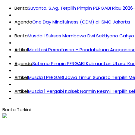
Berita
Suyanto, S.Ag. Terpilih Pimpin PERGABI Riau 202
Agenda
One Day Mindfulness (ODM) di ISMC Jakarta
Berita
Musda I Sukses Membawa Dwi Sektiyono Cahyo 
Artikel
Meditasi Pernafasan – Pendahuluan Anapanasat
Agenda
Sutrimo Pimpin PERGABI Kalimantan Utara: K
Artikel
Musda I PERGABI Jawa Timur: Sunarto Terpilih M
Artikel
Musda 1 Pergabi Kalsel: Narmin Resmi Terpilih s