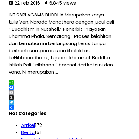
22 Feb 2016
6.845 views
INTISARI AGAMA BUDDHA Merupakan karya
tulis Ven. Narada Mahathera dengan judul asli
“ Buddhism in Nutshell.” Penerbit : Yayasan
Dhamma Phala, Semarang Proses kelahiran
dan kematian ini berlangsung terus tanpa
berhenti sampai arus ini dibelokkan
keNibbanadhatu , tujuan akhir umat Buddha.
Istilah Pali “ nibbana “ berasal dari kata ni dan
vana. Ni merupakan …
WhatsApp
Facebook
Email
X
Telegram
Share
Hot Categories
Artikel
172
Berita
151