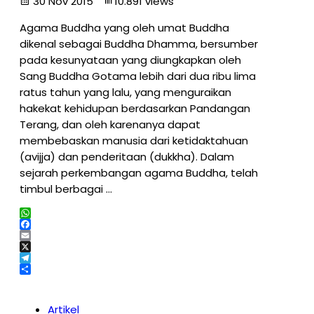
30 Nov 2015
10.891 views
Agama Buddha yang oleh umat Buddha
dikenal sebagai Buddha Dhamma, bersumber
pada kesunyataan yang diungkapkan oleh
Sang Buddha Gotama lebih dari dua ribu lima
ratus tahun yang lalu, yang menguraikan
hakekat kehidupan berdasarkan Pandangan
Terang, dan oleh karenanya dapat
membebaskan manusia dari ketidaktahuan
(avijja) dan penderitaan (dukkha). Dalam
sejarah perkembangan agama Buddha, telah
timbul berbagai …
WhatsApp
Facebook
Email
X
Telegram
Share
Artikel