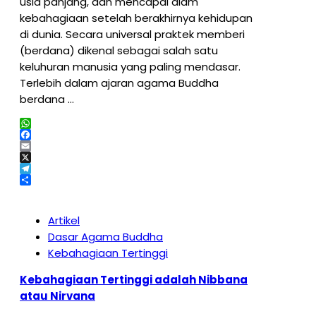
usia panjang, dan mencapai alam
kebahagiaan setelah berakhirnya kehidupan
di dunia. Secara universal praktek memberi
(berdana) dikenal sebagai salah satu
keluhuran manusia yang paling mendasar.
Terlebih dalam ajaran agama Buddha
berdana …
WhatsApp
Facebook
Email
X
Telegram
Share
Artikel
Dasar Agama Buddha
Kebahagiaan Tertinggi
Kebahagiaan Tertinggi adalah Nibbana
atau Nirvana