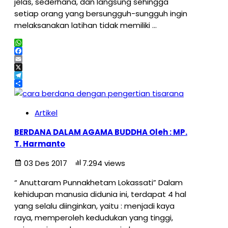
jelas, sederhana, dan langsung sehingga
setiap orang yang bersungguh-sungguh ingin
melaksanakan latihan tidak memiliki …
WhatsApp
Facebook
Email
X
Telegram
Share
Artikel
BERDANA DALAM AGAMA BUDDHA Oleh : MP.
T. Harmanto
03 Des 2017
7.294 views
“ Anuttaram Punnakhetam Lokassati” Dalam
kehidupan manusia didunia ini, terdapat 4 hal
yang selalu diinginkan, yaitu : menjadi kaya
raya, memperoleh kedudukan yang tinggi,