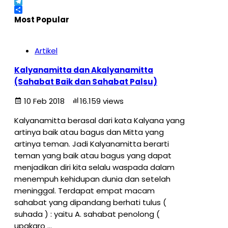
X
Telegram
Share
Most Popular
Artikel
Kalyanamitta dan Akalyanamitta
(Sahabat Baik dan Sahabat Palsu)
10 Feb 2018
16.159 views
Kalyanamitta berasal dari kata Kalyana yang
artinya baik atau bagus dan Mitta yang
artinya teman. Jadi Kalyanamitta berarti
teman yang baik atau bagus yang dapat
menjadikan diri kita selalu waspada dalam
menempuh kehidupan dunia dan setelah
meninggal. Terdapat empat macam
sahabat yang dipandang berhati tulus (
suhada ) : yaitu A. sahabat penolong (
upakaro …