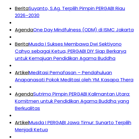
Berita
Suyanto, S.Ag. Terpilih Pimpin PERGABI Riau
2026–2030
Agenda
One Day Mindfulness (ODM) di ISMC Jakarta
Berita
Musda I Sukses Membawa Dwi Sektiyono
Cahyo sebagai Ketua, PERGABI DIY Siap Berkarya
untuk Kemajuan Pendidikan Agama Buddha
Artikel
Meditasi Pernafasan – Pendahuluan
Anapanasati Pokok Meditasi oleh YM. Kasapa Thera
Agenda
Sutrimo Pimpin PERGABI Kalimantan Utara:
Komitmen untuk Pendidikan Agama Buddha yang
Berkualitas
Artikel
Musda I PERGABI Jawa Timur: Sunarto Terpilih
Menjadi Ketua