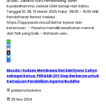
di ISMC Jakarta Guru Pembimbing: Ashin
Kusaladhamma Jadwal ODM Setiap Hari Sabtu
Tanggal 01, 08, 15 Maret 2025 Pukul : 08.00 – 16.00 WIB
Pendaftaran Retret melalui :
https://appyasati.cloud/daftar Syarat dan
Ketentuan : – Peserta memiliki kesehatan mental
dan fisik yang baik, – Batasan usia …
WhatsApp
Facebook
Email
X
Telegram
Share
Musda I Sukses Membawa Dwi Sektiyono Cahyo
sebagai Ketua, PERGABI DIY Siap Berkarya untuk
Kemajuan Pendidikan Agama Buddha
padamutisarana
30 Nov 2024