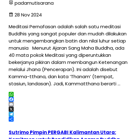
padamutisarana
28 Nov 2024
Meditasi Pernafasan adalah salah satu meditasi
Buddhis yang sangat populer dan mudah dilakukan
untuk mengembangkan batin dan nilai luhur setiap
manusia Menurut Ajaran Sang Maha Buddha, ada
40 mata pokok Meditasi yang diperuntukkan
bekerjanya pikiran dalam membangun Ketenangan
melalui Jhana (Pencerapan). Ini adalah disebut
Kamma-tthana, dan kata ‘Thanam’ (tempat,
stasiun, landasan). Jadi, Kammatthana berarti …
WhatsApp
Facebook
Email
X
Telegram
Share
Sutrimo Pimpin PERGABI Kalimantan Utara: