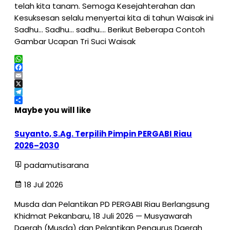
telah kita tanam. Semoga Kesejahterahan dan
Kesuksesan selalu menyertai kita di tahun Waisak ini
Sadhu… Sadhu… sadhu…. Berikut Beberapa Contoh
Gambar Ucapan Tri Suci Waisak
WhatsApp
Facebook
Email
X
Telegram
Share
Maybe you will like
Suyanto, S.Ag. Terpilih Pimpin PERGABI Riau
2026–2030
padamutisarana
18 Jul 2026
Musda dan Pelantikan PD PERGABI Riau Berlangsung
Khidmat Pekanbaru, 18 Juli 2026 — Musyawarah
Daerah (Musda) dan Pelantikan Pengurus Daerah