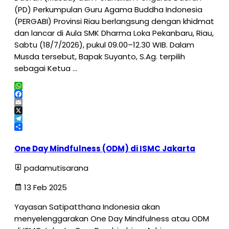
(PD) Perkumpulan Guru Agama Buddha Indonesia
(PERGABI) Provinsi Riau berlangsung dengan khidmat
dan lancar di Aula SMK Dharma Loka Pekanbaru, Riau,
Sabtu (18/7/2026), pukul 09.00–12.30 WIB. Dalam
Musda tersebut, Bapak Suyanto, S.Ag. terpilih
sebagai Ketua …
WhatsApp
Facebook
Email
X
Telegram
Share
One Day Mindfulness (ODM) di ISMC Jakarta
padamutisarana
13 Feb 2025
Yayasan Satipatthana Indonesia akan
menyelenggarakan One Day Mindfulness atau ODM