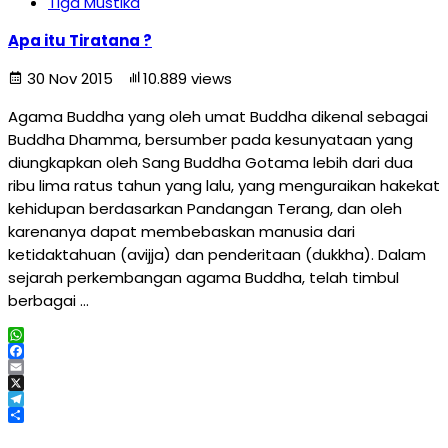
Tiga Mustika
Apa itu Tiratana ?
30 Nov 2015
10.889 views
Agama Buddha yang oleh umat Buddha dikenal sebagai
Buddha Dhamma, bersumber pada kesunyataan yang
diungkapkan oleh Sang Buddha Gotama lebih dari dua
ribu lima ratus tahun yang lalu, yang menguraikan hakekat
kehidupan berdasarkan Pandangan Terang, dan oleh
karenanya dapat membebaskan manusia dari
ketidaktahuan (avijja) dan penderitaan (dukkha). Dalam
sejarah perkembangan agama Buddha, telah timbul
berbagai …
WhatsApp
Facebook
Email
X
Telegram
Share