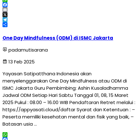
WhatsApp
Facebook
Email
X
Telegram
Share
One Day Mindfulness (ODM) di ISMC Jakarta
padamutisarana
13 Feb 2025
Yayasan Satipatthana Indonesia akan
menyelenggarakan One Day Mindfulness atau ODM di
ISMC Jakarta Guru Pembimbing: Ashin Kusaladhamma
Jadwal ODM Setiap Hari Sabtu Tanggal 01, 08, 15 Maret
2025 Pukul : 08.00 – 16.00 WIB Pendaftaran Retret melalui :
https://appyasati.cloud/daftar Syarat dan Ketentuan : –
Peserta memiliki kesehatan mental dan fisik yang baik, –
Batasan usia …
WhatsApp