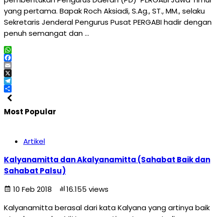
yang pertama. Bapak Roch Aksiadi, S.Ag., ST., MM., selaku
Sekretaris Jenderal Pengurus Pusat PERGABI hadir dengan
penuh semangat dan …
WhatsApp
Facebook
Email
X
Telegram
Share
Most Popular
Artikel
Kalyanamitta dan Akalyanamitta (Sahabat Baik dan
Sahabat Palsu)
10 Feb 2018
16.155 views
Kalyanamitta berasal dari kata Kalyana yang artinya baik