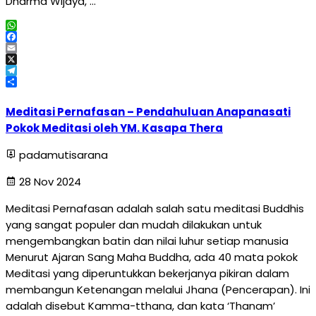
Dharma Wijaya, …
WhatsApp
Facebook
Email
X
Telegram
Share
Meditasi Pernafasan – Pendahuluan Anapanasati
Pokok Meditasi oleh YM. Kasapa Thera
padamutisarana
28 Nov 2024
Meditasi Pernafasan adalah salah satu meditasi Buddhis
yang sangat populer dan mudah dilakukan untuk
mengembangkan batin dan nilai luhur setiap manusia
Menurut Ajaran Sang Maha Buddha, ada 40 mata pokok
Meditasi yang diperuntukkan bekerjanya pikiran dalam
membangun Ketenangan melalui Jhana (Pencerapan). Ini
adalah disebut Kamma-tthana, dan kata ‘Thanam’