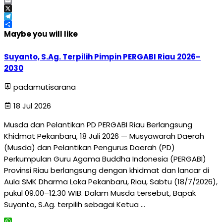
Facebook
Email
X
Telegram
Share
Maybe you will like
Suyanto, S.Ag. Terpilih Pimpin PERGABI Riau 2026–
2030
padamutisarana
18 Jul 2026
Musda dan Pelantikan PD PERGABI Riau Berlangsung
Khidmat Pekanbaru, 18 Juli 2026 — Musyawarah Daerah
(Musda) dan Pelantikan Pengurus Daerah (PD)
Perkumpulan Guru Agama Buddha Indonesia (PERGABI)
Provinsi Riau berlangsung dengan khidmat dan lancar di
Aula SMK Dharma Loka Pekanbaru, Riau, Sabtu (18/7/2026),
pukul 09.00–12.30 WIB. Dalam Musda tersebut, Bapak
Suyanto, S.Ag. terpilih sebagai Ketua …