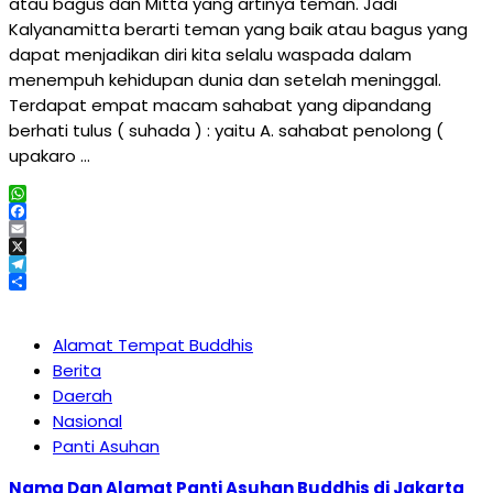
atau bagus dan Mitta yang artinya teman. Jadi
Kalyanamitta berarti teman yang baik atau bagus yang
dapat menjadikan diri kita selalu waspada dalam
menempuh kehidupan dunia dan setelah meninggal.
Terdapat empat macam sahabat yang dipandang
berhati tulus ( suhada ) : yaitu A. sahabat penolong (
upakaro …
WhatsApp
Facebook
Email
X
Telegram
Share
Alamat Tempat Buddhis
Berita
Daerah
Nasional
Panti Asuhan
Nama Dan Alamat Panti Asuhan Buddhis di Jakarta