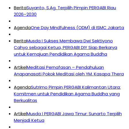
Berita
Suyanto, S.Ag. Terpilih Pimpin PERGABI Riau
2026–2030
Agenda
One Day Mindfulness (ODM) di ISMC Jakarta
Berita
Musda I Sukses Membawa Dwi Sektiyono
Cahyo sebagai Ketua, PERGABI DIY Siap Berkarya
untuk Kemajuan Pendidikan Agama Buddha
Artikel
Meditasi Pernafasan – Pendahuluan
Anapanasati Pokok Meditasi oleh YM. Kasapa Thera
Agenda
Sutrimo Pimpin PERGABI Kalimantan Utara:
Komitmen untuk Pendidikan Agama Buddha yang
Berkualitas
Artikel
Musda I PERGABI Jawa Timur: Sunarto Terpilih
Menjadi Ketua