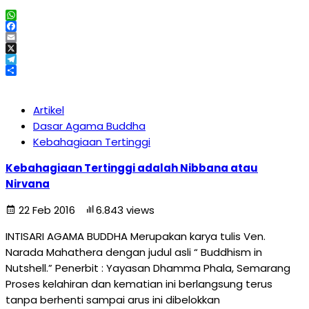
WhatsApp
Facebook
Email
X
Telegram
Share
Artikel
Dasar Agama Buddha
Kebahagiaan Tertinggi
Kebahagiaan Tertinggi adalah Nibbana atau
Nirvana
22 Feb 2016
6.843 views
INTISARI AGAMA BUDDHA Merupakan karya tulis Ven.
Narada Mahathera dengan judul asli “ Buddhism in
Nutshell.” Penerbit : Yayasan Dhamma Phala, Semarang
Proses kelahiran dan kematian ini berlangsung terus
tanpa berhenti sampai arus ini dibelokkan