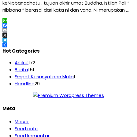
keNibbanadhatu , tujuan akhir umat Buddha. Istilah Pali “
nibbana “ berasal dari kata ni dan vana. Ni merupakan …
WhatsApp
Facebook
Email
X
Telegram
Share
Hot Categories
Artikel
172
Berita
151
Empat Kesunyataan Mulia
1
Headline
29
Meta
Masuk
Feed entri
Feed komentar