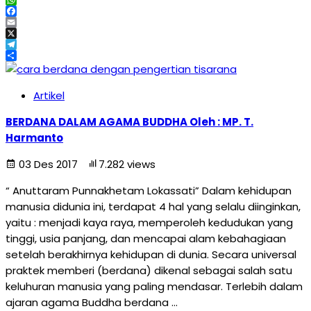
WhatsApp
Facebook
Email
X
Telegram
Share
Artikel
BERDANA DALAM AGAMA BUDDHA Oleh : MP. T.
Harmanto
03 Des 2017
7.282 views
“ Anuttaram Punnakhetam Lokassati” Dalam kehidupan
manusia didunia ini, terdapat 4 hal yang selalu diinginkan,
yaitu : menjadi kaya raya, memperoleh kedudukan yang
tinggi, usia panjang, dan mencapai alam kebahagiaan
setelah berakhirnya kehidupan di dunia. Secara universal
praktek memberi (berdana) dikenal sebagai salah satu
keluhuran manusia yang paling mendasar. Terlebih dalam
ajaran agama Buddha berdana …