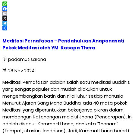
WhatsApp
Facebook
Email
X
Telegram
Share
Meditasi Pernafasan – Pendahuluan Anapanasati
Pokok Meditasi oleh YM. Kasapa Thera
padamutisarana
28 Nov 2024
Meditasi Pernafasan adalah salah satu meditasi Buddhis
yang sangat populer dan mudah dilakukan untuk
mengembangkan batin dan nilai luhur setiap manusia
Menurut Ajaran Sang Maha Buddha, ada 40 mata pokok
Meditasi yang diperuntukkan bekerjanya pikiran dalam
membangun Ketenangan melalui Jhana (Pencerapan). Ini
adalah disebut Kamma-tthana, dan kata ‘Thanam’
(tempat, stasiun, landasan). Jadi, Kammatthana berarti