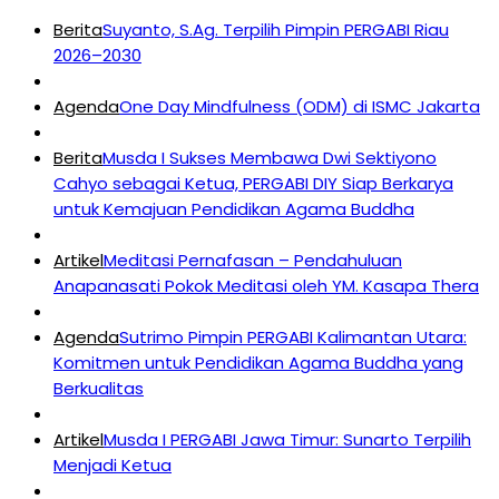
Berita
Suyanto, S.Ag. Terpilih Pimpin PERGABI Riau
2026–2030
Agenda
One Day Mindfulness (ODM) di ISMC Jakarta
Berita
Musda I Sukses Membawa Dwi Sektiyono
Cahyo sebagai Ketua, PERGABI DIY Siap Berkarya
untuk Kemajuan Pendidikan Agama Buddha
Artikel
Meditasi Pernafasan – Pendahuluan
Anapanasati Pokok Meditasi oleh YM. Kasapa Thera
Agenda
Sutrimo Pimpin PERGABI Kalimantan Utara:
Komitmen untuk Pendidikan Agama Buddha yang
Berkualitas
Artikel
Musda I PERGABI Jawa Timur: Sunarto Terpilih
Menjadi Ketua