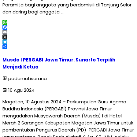
Paramita bagi anggota yang berdomisili di Tanjung Selor
dan daring bagi anggota …
WhatsApp
Facebook
Email
X
Telegram
Share
Musda I PERGABI Jawa Timur: Sunarto Terpilih
Menjadi Ketua
padamutisarana
10 Agu 2024
Magetan, 10 Agustus 2024 – Perkumpulan Guru Agama
Buddha Indonesia (PERGABI) Provinsi Jawa Timur
mengadakan Musyawarah Daerah (Musda) I di Hotel
Merah 2 Sarangan Kabupaten Magetan Jawa Timur untuk
pembentukan Pengurus Daerah (PD) PERGABI Jawa Timur
yang pertama. Bapak Roch Aksiadi, S.Ag., ST., MM., selaku