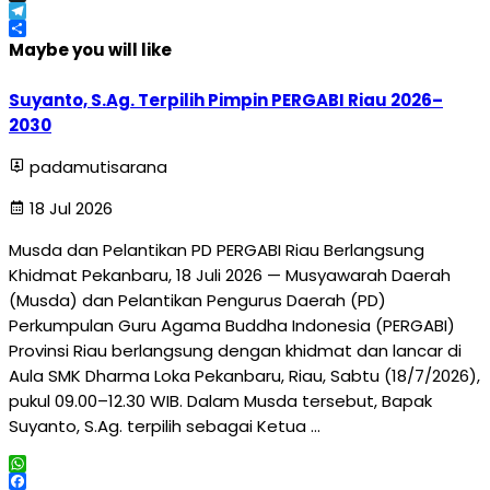
X
Telegram
Share
Maybe you will like
Suyanto, S.Ag. Terpilih Pimpin PERGABI Riau 2026–
2030
padamutisarana
18 Jul 2026
Musda dan Pelantikan PD PERGABI Riau Berlangsung
Khidmat Pekanbaru, 18 Juli 2026 — Musyawarah Daerah
(Musda) dan Pelantikan Pengurus Daerah (PD)
Perkumpulan Guru Agama Buddha Indonesia (PERGABI)
Provinsi Riau berlangsung dengan khidmat dan lancar di
Aula SMK Dharma Loka Pekanbaru, Riau, Sabtu (18/7/2026),
pukul 09.00–12.30 WIB. Dalam Musda tersebut, Bapak
Suyanto, S.Ag. terpilih sebagai Ketua …
WhatsApp