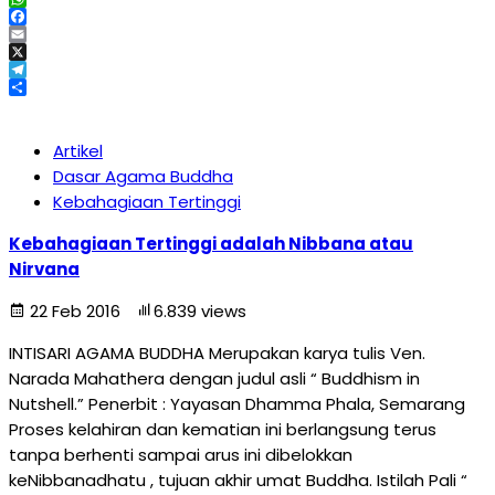
WhatsApp
Facebook
Email
X
Telegram
Share
Artikel
Dasar Agama Buddha
Kebahagiaan Tertinggi
Kebahagiaan Tertinggi adalah Nibbana atau
Nirvana
22 Feb 2016
6.839 views
INTISARI AGAMA BUDDHA Merupakan karya tulis Ven.
Narada Mahathera dengan judul asli “ Buddhism in
Nutshell.” Penerbit : Yayasan Dhamma Phala, Semarang
Proses kelahiran dan kematian ini berlangsung terus
tanpa berhenti sampai arus ini dibelokkan
keNibbanadhatu , tujuan akhir umat Buddha. Istilah Pali “