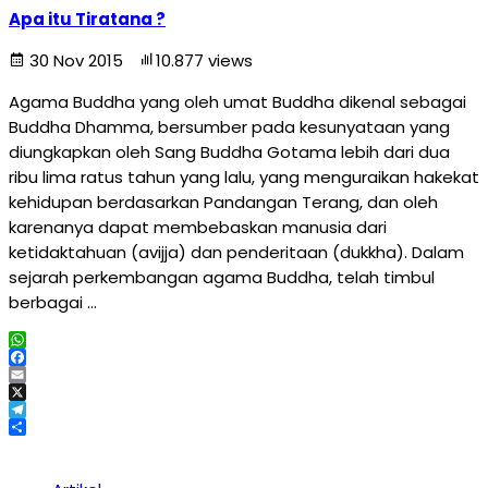
Apa itu Tiratana ?
30 Nov 2015
10.877 views
Agama Buddha yang oleh umat Buddha dikenal sebagai
Buddha Dhamma, bersumber pada kesunyataan yang
diungkapkan oleh Sang Buddha Gotama lebih dari dua
ribu lima ratus tahun yang lalu, yang menguraikan hakekat
kehidupan berdasarkan Pandangan Terang, dan oleh
karenanya dapat membebaskan manusia dari
ketidaktahuan (avijja) dan penderitaan (dukkha). Dalam
sejarah perkembangan agama Buddha, telah timbul
berbagai …
WhatsApp
Facebook
Email
X
Telegram
Share