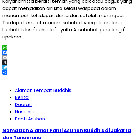
Kalyanamitta berarti teman yang baik atau bagus yang
dapat menjadikan diri kita selalu waspada dalam
menempuh kehidupan dunia dan setelah meninggal.
Terdapat empat macam sahabat yang dipandang
berhati tulus ( suhada ) : yaitu A. sahabat penolong (
upakaro …
WhatsApp
Facebook
Email
X
Telegram
Share
Alamat Tempat Buddhis
Berita
Daerah
Nasional
Panti Asuhan
Nama Dan Alamat Panti Asuhan Buddhis di Jakarta
dan Tangerang