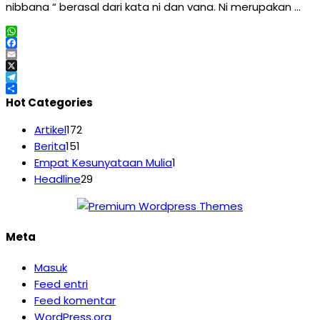
nibbana “ berasal dari kata ni dan vana. Ni merupakan …
WhatsApp
Facebook
Email
X
Telegram
Share
Hot Categories
Artikel
172
Berita
151
Empat Kesunyataan Mulia
1
Headline
29
Meta
Masuk
Feed entri
Feed komentar
WordPress.org