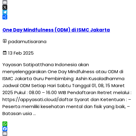
Facebook
Email
X
Telegram
Share
One Day Mindfulness (ODM) di ISMC Jakarta
padamutisarana
13 Feb 2025
Yayasan Satipatthana Indonesia akan
menyelenggarakan One Day Mindfulness atau ODM di
ISMC Jakarta Guru Pembimbing: Ashin Kusaladhamma
Jadwal ODM Setiap Hari Sabtu Tanggal 01, 08, 15 Maret
2025 Pukul : 08.00 – 16.00 WIB Pendaftaran Retret melalui :
https://appyasati.cloud/daftar Syarat dan Ketentuan : –
Peserta memiliki kesehatan mental dan fisik yang baik, –
Batasan usia …
WhatsApp
Facebook