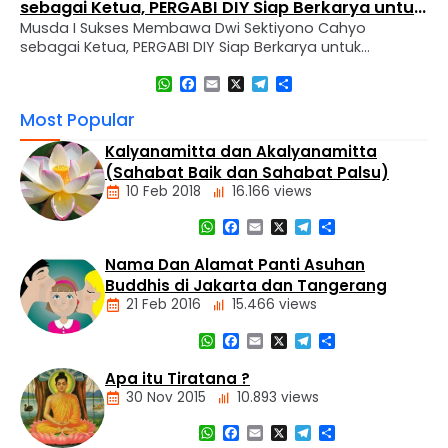
sebagai Ketua, PERGABI DIY Siap Berkarya untuk
Musda I Sukses Membawa Dwi Sektiyono Cahyo
Kemajuan Pendidikan Agama Buddha
sebagai Ketua, PERGABI DIY Siap Berkarya untuk
Kemajuan Pendidikan Agama Buddha Sleman, 30
WhatsApp
Facebook
Email
X
Telegram
Share
November 2024 – Perkumpulan Guru Agama Buddha
(PERGABI) Daerah Istimewa Yogyakarta mengadakan
Most Popular
Musyawarah Daerah (MUSDA) I pemilihan dan
pembentukan pengurus sekaligus melaksanakan
Kalyanamitta dan Akalyanamitta
pelantikan pengurus baru untuk periode 2024-2027.
(Sahabat Baik dan Sahabat Palsu)
Kegiatan ini diselenggarakan di Vihara Dharma Wijaya,
10 Feb 2018
16.166 views
…
WhatsApp
Facebook
Email
X
Telegram
Share
Artikel
Nama Dan Alamat Panti Asuhan
Buddhis di Jakarta dan Tangerang
21 Feb 2016
15.466 views
WhatsApp
Facebook
Email
X
Telegram
Share
Alamat
Tempat
Apa itu Tiratana ?
Buddhis
30 Nov 2015
10.893 views
Berita
Daerah
WhatsApp
Facebook
Email
X
Telegram
Share