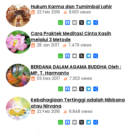
Nasional
Dasar
Hukum Karma dan Tumimbal Lahir
Panti
Agama
Asuhan
22 Feb 2016
8.601 views
Buddha
Tiga
WhatsApp
Facebook
Email
X
Telegram
Share
Mustika
Artikel
Cara Praktek Meditasi Cinta Kasih
Dasar
melalui 3 Metode
Agama
28 Jan 2017
7.479 views
Buddha
Hukum
WhatsApp
Facebook
Email
X
Telegram
Share
Kamma
Artikel
dan
Meditasi
BERDANA DALAM AGAMA BUDDHA Oleh :
Tumimbal-
lahir
MP. T. Harmanto
03 Des 2017
7.303 views
WhatsApp
Facebook
Email
X
Telegram
Share
Artikel
Kebahagiaan Tertinggi adalah Nibbana
atau Nirvana
22 Feb 2016
6.848 views
WhatsApp
Facebook
Email
X
Telegram
Share
Artikel