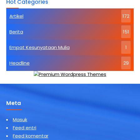
Hot Categories
Dasar
Agama
Buddha
Artikel
172
Kebahagiaan
Tertinggi
Berita
151
Empat Kesunyataan Mulia
1
Headline
29
Meta
Masuk
Feed entri
Feed komentar