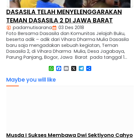
DASASILA TELAH MENYELENGGARAKAN
TEMAN DASASILA 2 DI JAWA BARAT
padamutisarana
03 Des 2018
Foto Bersama Dasasila dan Komunitas Jelajah Buku,
beserta adik – adik dari Vihara Dharma Mulia Dasasila
baru saja mengadakan sebuah kegiatan, Teman
Dasasila 2, di Vihara Dharma Mulia, Desa Jagabaya,
Parung Panjang, Bogor, Jawa Barat pada tanggal 1
Desember 2018. Di kesempatan kali ini, Dasasila bekerja
WhatsApp
Facebook
Email
X
Telegram
Share
sama dengan Komunitas Jelajah Buku dalam
menyelenggarakan berbagai kegiatan, …
Maybe you will like
Musda I Sukses Membawa Dwi Sektiyono Cahyo