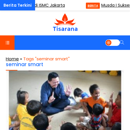
ulness (ODM) di ISMC Jakarta
Musda I Sukses
BERITA
Home
»
Tags "seminar smart"
seminar smart