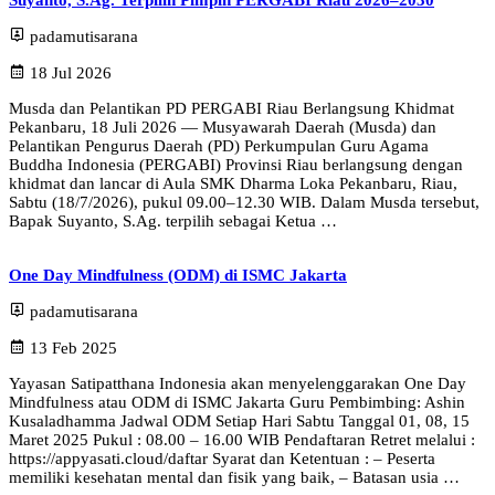
Suyanto, S.Ag. Terpilih Pimpin PERGABI Riau 2026–2030
padamutisarana
18 Jul 2026
Musda dan Pelantikan PD PERGABI Riau Berlangsung Khidmat
Pekanbaru, 18 Juli 2026 — Musyawarah Daerah (Musda) dan
Pelantikan Pengurus Daerah (PD) Perkumpulan Guru Agama
Buddha Indonesia (PERGABI) Provinsi Riau berlangsung dengan
khidmat dan lancar di Aula SMK Dharma Loka Pekanbaru, Riau,
Sabtu (18/7/2026), pukul 09.00–12.30 WIB. Dalam Musda tersebut,
Bapak Suyanto, S.Ag. terpilih sebagai Ketua …
One Day Mindfulness (ODM) di ISMC Jakarta
padamutisarana
13 Feb 2025
Yayasan Satipatthana Indonesia akan menyelenggarakan One Day
Mindfulness atau ODM di ISMC Jakarta Guru Pembimbing: Ashin
Kusaladhamma Jadwal ODM Setiap Hari Sabtu Tanggal 01, 08, 15
Maret 2025 Pukul : 08.00 – 16.00 WIB Pendaftaran Retret melalui :
https://appyasati.cloud/daftar Syarat dan Ketentuan : – Peserta
memiliki kesehatan mental dan fisik yang baik, – Batasan usia …