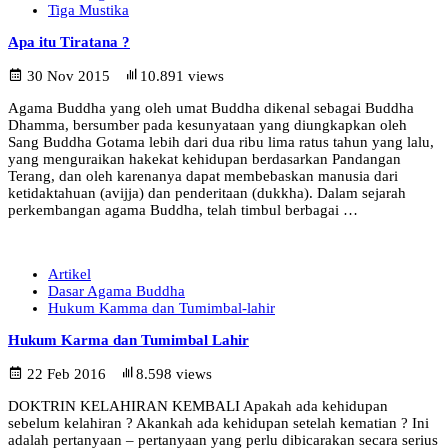
Tiga Mustika
Apa itu Tiratana ?
30 Nov 2015
10.891 views
Agama Buddha yang oleh umat Buddha dikenal sebagai Buddha
Dhamma, bersumber pada kesunyataan yang diungkapkan oleh
Sang Buddha Gotama lebih dari dua ribu lima ratus tahun yang lalu,
yang menguraikan hakekat kehidupan berdasarkan Pandangan
Terang, dan oleh karenanya dapat membebaskan manusia dari
ketidaktahuan (avijja) dan penderitaan (dukkha). Dalam sejarah
perkembangan agama Buddha, telah timbul berbagai …
Artikel
Dasar Agama Buddha
Hukum Kamma dan Tumimbal-lahir
Hukum Karma dan Tumimbal Lahir
22 Feb 2016
8.598 views
DOKTRIN KELAHIRAN KEMBALI Apakah ada kehidupan
sebelum kelahiran ? Akankah ada kehidupan setelah kematian ? Ini
adalah pertanyaan – pertanyaan yang perlu dibicarakan secara serius