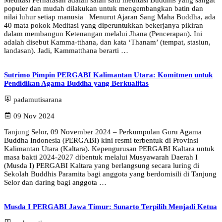
Meditasi Pernafasan adalah salah satu meditasi Buddhis yang sangat
populer dan mudah dilakukan untuk mengembangkan batin dan
nilai luhur setiap manusia Menurut Ajaran Sang Maha Buddha, ada
40 mata pokok Meditasi yang diperuntukkan bekerjanya pikiran
dalam membangun Ketenangan melalui Jhana (Pencerapan). Ini
adalah disebut Kamma-tthana, dan kata ‘Thanam’ (tempat, stasiun,
landasan). Jadi, Kammatthana berarti …
Sutrimo Pimpin PERGABI Kalimantan Utara: Komitmen untuk
Pendidikan Agama Buddha yang Berkualitas
padamutisarana
09 Nov 2024
Tanjung Selor, 09 November 2024 – Perkumpulan Guru Agama
Buddha Indonesia (PERGABI) kini resmi terbentuk di Provinsi
Kalimantan Utara (Kaltara). Kepengurusan PERGABI Kaltara untuk
masa bakti 2024-2027 dibentuk melalui Musyawarah Daerah I
(Musda I) PERGABI Kaltara yang berlangsung secara luring di
Sekolah Buddhis Paramita bagi anggota yang berdomisili di Tanjung
Selor dan daring bagi anggota …
Musda I PERGABI Jawa Timur: Sunarto Terpilih Menjadi Ketua