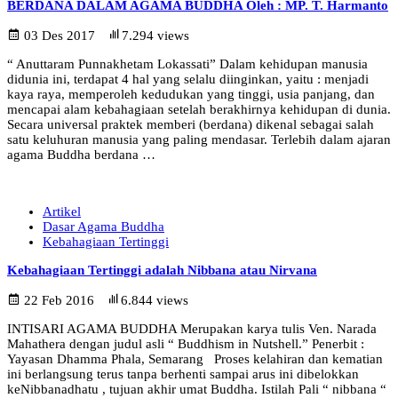
BERDANA DALAM AGAMA BUDDHA Oleh : MP. T. Harmanto
03 Des 2017
7.294 views
“ Anuttaram Punnakhetam Lokassati” Dalam kehidupan manusia
didunia ini, terdapat 4 hal yang selalu diinginkan, yaitu : menjadi
kaya raya, memperoleh kedudukan yang tinggi, usia panjang, dan
mencapai alam kebahagiaan setelah berakhirnya kehidupan di dunia.
Secara universal praktek memberi (berdana) dikenal sebagai salah
satu keluhuran manusia yang paling mendasar. Terlebih dalam ajaran
agama Buddha berdana …
Artikel
Dasar Agama Buddha
Kebahagiaan Tertinggi
Kebahagiaan Tertinggi adalah Nibbana atau Nirvana
22 Feb 2016
6.844 views
INTISARI AGAMA BUDDHA Merupakan karya tulis Ven. Narada
Mahathera dengan judul asli “ Buddhism in Nutshell.” Penerbit :
Yayasan Dhamma Phala, Semarang Proses kelahiran dan kematian
ini berlangsung terus tanpa berhenti sampai arus ini dibelokkan
keNibbanadhatu , tujuan akhir umat Buddha. Istilah Pali “ nibbana “