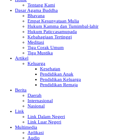
Tentang Kami
Dasar Agama Buddha
Bhavana
Empat Kesunyataan Mulia
Hukum Kamma dan Tumimbal-lahir
Hukum Paticcasamupada
Kebahagiaan Tertinggi
Meditasi
Tiga Corak Umum
Tiga Mustika
Artikel
Keluarga
Kesehatan
Pendidikan Anak
Pendidikan Keluarga
Pendidikan Remaja
Berita
Daerah
Internasional
Nasional
Link
Link Dalam Negeri
Link Luar Negeri
Multimedia
Aplikasi
Audio