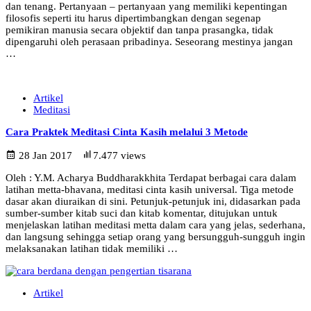
dan tenang. Pertanyaan – pertanyaan yang memiliki kepentingan
filosofis seperti itu harus dipertimbangkan dengan segenap
pemikiran manusia secara objektif dan tanpa prasangka, tidak
dipengaruhi oleh perasaan pribadinya. Seseorang mestinya jangan
…
Artikel
Meditasi
Cara Praktek Meditasi Cinta Kasih melalui 3 Metode
28 Jan 2017
7.477 views
Oleh : Y.M. Acharya Buddharakkhita Terdapat berbagai cara dalam
latihan metta-bhavana, meditasi cinta kasih universal. Tiga metode
dasar akan diuraikan di sini. Petunjuk-petunjuk ini, didasarkan pada
sumber-sumber kitab suci dan kitab komentar, ditujukan untuk
menjelaskan latihan meditasi metta dalam cara yang jelas, sederhana,
dan langsung sehingga setiap orang yang bersungguh-sungguh ingin
melaksanakan latihan tidak memiliki …
Artikel