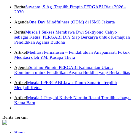
Berita
Suyanto, S.Ag. Terpilih Pimpin PERGABI Riau 2026–
2030
Agenda
One Day Mindfulness (ODM) di ISMC Jakarta
Berita
Musda I Sukses Membawa Dwi Sektiyono Cahyo
sebagai Ketua, PERGABI DIY Siap Berkarya untuk Kemajuan
Pendidikan Agama Buddha
Artikel
Meditasi Pernafasan – Pendahuluan Anapanasati Pokok
Meditasi oleh YM. Kasapa Thera
Agenda
Sutrimo Pimpin PERGABI Kalimantan Utara:
Komitmen untuk Pendidikan Agama Buddha yang Berkualitas
Artikel
Musda I PERGABI Jawa Timur: Sunarto Terpilih
Menjadi Ketua
Artikel
Musda 1 Pergabi Kalsel: Narmin Resmi Terpilih sebagai
Ketua Baru
Home