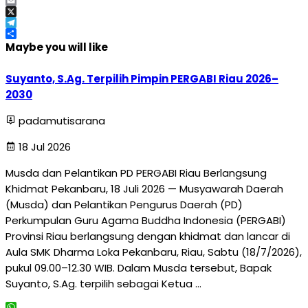
Facebook
Email
X
Telegram
Share
Maybe you will like
Suyanto, S.Ag. Terpilih Pimpin PERGABI Riau 2026–
2030
padamutisarana
18 Jul 2026
Musda dan Pelantikan PD PERGABI Riau Berlangsung
Khidmat Pekanbaru, 18 Juli 2026 — Musyawarah Daerah
(Musda) dan Pelantikan Pengurus Daerah (PD)
Perkumpulan Guru Agama Buddha Indonesia (PERGABI)
Provinsi Riau berlangsung dengan khidmat dan lancar di
Aula SMK Dharma Loka Pekanbaru, Riau, Sabtu (18/7/2026),
pukul 09.00–12.30 WIB. Dalam Musda tersebut, Bapak
Suyanto, S.Ag. terpilih sebagai Ketua …