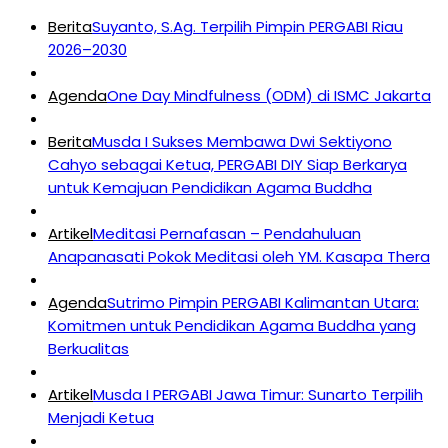
Berita
Suyanto, S.Ag. Terpilih Pimpin PERGABI Riau
2026–2030
Agenda
One Day Mindfulness (ODM) di ISMC Jakarta
Berita
Musda I Sukses Membawa Dwi Sektiyono
Cahyo sebagai Ketua, PERGABI DIY Siap Berkarya
untuk Kemajuan Pendidikan Agama Buddha
Artikel
Meditasi Pernafasan – Pendahuluan
Anapanasati Pokok Meditasi oleh YM. Kasapa Thera
Agenda
Sutrimo Pimpin PERGABI Kalimantan Utara:
Komitmen untuk Pendidikan Agama Buddha yang
Berkualitas
Artikel
Musda I PERGABI Jawa Timur: Sunarto Terpilih
Menjadi Ketua