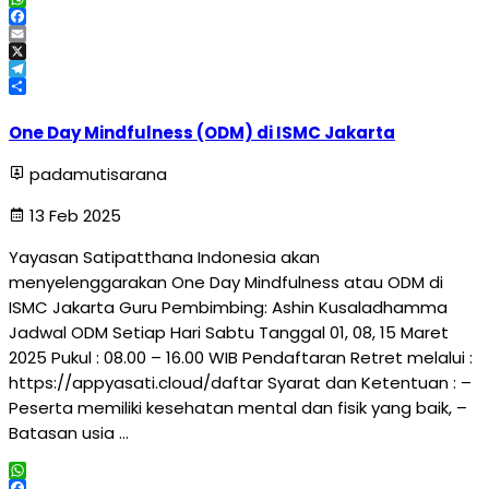
WhatsApp
Facebook
Email
X
Telegram
Share
One Day Mindfulness (ODM) di ISMC Jakarta
padamutisarana
13 Feb 2025
Yayasan Satipatthana Indonesia akan
menyelenggarakan One Day Mindfulness atau ODM di
ISMC Jakarta Guru Pembimbing: Ashin Kusaladhamma
Jadwal ODM Setiap Hari Sabtu Tanggal 01, 08, 15 Maret
2025 Pukul : 08.00 – 16.00 WIB Pendaftaran Retret melalui :
https://appyasati.cloud/daftar Syarat dan Ketentuan : –
Peserta memiliki kesehatan mental dan fisik yang baik, –
Batasan usia …
WhatsApp