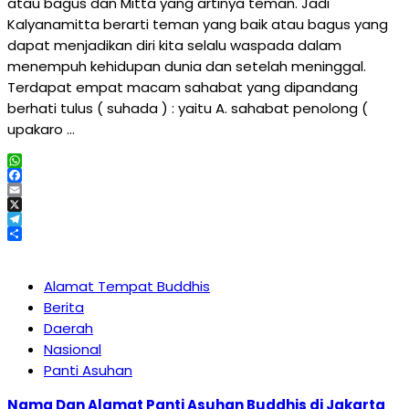
atau bagus dan Mitta yang artinya teman. Jadi
Kalyanamitta berarti teman yang baik atau bagus yang
dapat menjadikan diri kita selalu waspada dalam
menempuh kehidupan dunia dan setelah meninggal.
Terdapat empat macam sahabat yang dipandang
berhati tulus ( suhada ) : yaitu A. sahabat penolong (
upakaro …
WhatsApp
Facebook
Email
X
Telegram
Share
Alamat Tempat Buddhis
Berita
Daerah
Nasional
Panti Asuhan
Nama Dan Alamat Panti Asuhan Buddhis di Jakarta