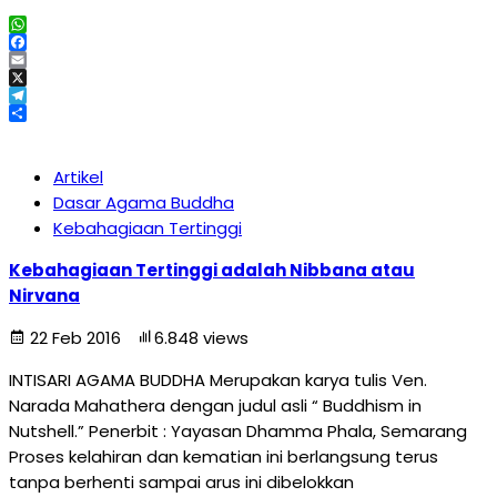
WhatsApp
Facebook
Email
X
Telegram
Share
Artikel
Dasar Agama Buddha
Kebahagiaan Tertinggi
Kebahagiaan Tertinggi adalah Nibbana atau
Nirvana
22 Feb 2016
6.848 views
INTISARI AGAMA BUDDHA Merupakan karya tulis Ven.
Narada Mahathera dengan judul asli “ Buddhism in
Nutshell.” Penerbit : Yayasan Dhamma Phala, Semarang
Proses kelahiran dan kematian ini berlangsung terus
tanpa berhenti sampai arus ini dibelokkan