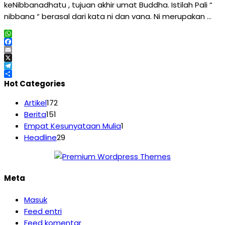
keNibbanadhatu , tujuan akhir umat Buddha. Istilah Pali “
nibbana “ berasal dari kata ni dan vana. Ni merupakan …
WhatsApp
Facebook
Email
X
Telegram
Share
Hot Categories
Artikel
172
Berita
151
Empat Kesunyataan Mulia
1
Headline
29
Meta
Masuk
Feed entri
Feed komentar