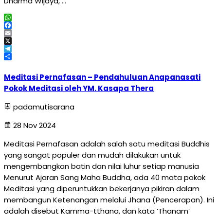
Dharma Wijaya, …
WhatsApp
Facebook
Email
X
Telegram
Share
Meditasi Pernafasan – Pendahuluan Anapanasati
Pokok Meditasi oleh YM. Kasapa Thera
padamutisarana
28 Nov 2024
Meditasi Pernafasan adalah salah satu meditasi Buddhis
yang sangat populer dan mudah dilakukan untuk
mengembangkan batin dan nilai luhur setiap manusia
Menurut Ajaran Sang Maha Buddha, ada 40 mata pokok
Meditasi yang diperuntukkan bekerjanya pikiran dalam
membangun Ketenangan melalui Jhana (Pencerapan). Ini
adalah disebut Kamma-tthana, dan kata ‘Thanam’