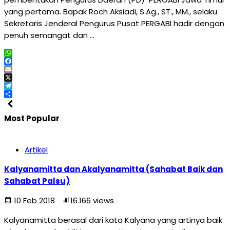
yang pertama. Bapak Roch Aksiadi, S.Ag., ST., MM., selaku
Sekretaris Jenderal Pengurus Pusat PERGABI hadir dengan
penuh semangat dan …
WhatsApp
Facebook
Email
X
Telegram
Share
Most Popular
Artikel
Kalyanamitta dan Akalyanamitta (Sahabat Baik dan
Sahabat Palsu)
10 Feb 2018
16.166 views
Kalyanamitta berasal dari kata Kalyana yang artinya baik