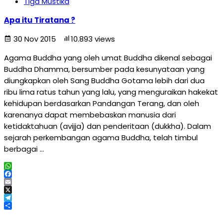
Tiga Mustika
Apa itu Tiratana ?
30 Nov 2015
10.893 views
Agama Buddha yang oleh umat Buddha dikenal sebagai
Buddha Dhamma, bersumber pada kesunyataan yang
diungkapkan oleh Sang Buddha Gotama lebih dari dua
ribu lima ratus tahun yang lalu, yang menguraikan hakekat
kehidupan berdasarkan Pandangan Terang, dan oleh
karenanya dapat membebaskan manusia dari
ketidaktahuan (avijja) dan penderitaan (dukkha). Dalam
sejarah perkembangan agama Buddha, telah timbul
berbagai …
WhatsApp
Facebook
Email
X
Telegram
Share