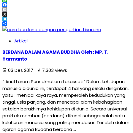
WhatsApp
Facebook
Email
X
Telegram
Share
Artikel
BERDANA DALAM AGAMA BUDDHA Oleh : MP. T.
Harmanto
03 Des 2017
7.303 views
“ Anuttaram Punnakhetam Lokassati” Dalam kehidupan
manusia didunia ini, terdapat 4 hal yang selalu diinginkan,
yaitu : menjadi kaya raya, memperoleh kedudukan yang
tinggi, usia panjang, dan mencapai alam kebahagiaan
setelah berakhirnya kehidupan di dunia. Secara universal
praktek memberi (berdana) dikenal sebagai salah satu
keluhuran manusia yang paling mendasar. Terlebih dalam
ajaran agama Buddha berdana …