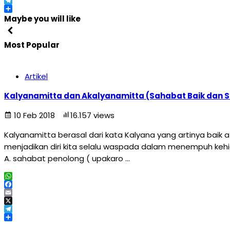
X
Telegram
Share
Maybe you will like
Most Popular
Artikel
Kalyanamitta dan Akalyanamitta (Sahabat Baik dan 
10 Feb 2018
16.157 views
Kalyanamitta berasal dari kata Kalyana yang artinya baik
menjadikan diri kita selalu waspada dalam menempuh kehi
A. sahabat penolong ( upakaro …
WhatsApp
Facebook
Email
X
Telegram
Share