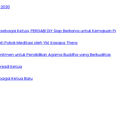
6–2030
sebagai Ketua, PERGABI DIY Siap Berkarya untuk Kemajuan
i Pokok Meditasi oleh YM. Kasapa Thera
omitmen untuk Pendidikan Agama Buddha yang Berkualitas
enjadi Ketua
ebagai Ketua Baru