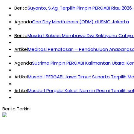
Berita
Suyanto, S.Ag. Terpilih Pimpin PERGABI Riau 202
Agenda
One Day Mindfulness (ODM) di ISMC Jakarta
Berita
Musda I Sukses Membawa Dwi Sektiyono Cahyo 
Artikel
Meditasi Pernafasan – Pendahuluan Anapanasat
Agenda
Sutrimo Pimpin PERGABI Kalimantan Utara: K
Artikel
Musda I PERGABI Jawa Timur: Sunarto Terpilih M
Artikel
Musda 1 Pergabi Kalsel: Narmin Resmi Terpilih s