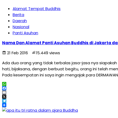
Alamat Tempat Buddhis
Berita
Daerah
Nasional
Panti Asuhan
Nama Dan Alamat Panti Asuhan Buddhis di Jakarta d
21 Feb 2016
15.449 views
Ada dua orang yang tidak terbalas jasa-jasa nya siapaka
hati, bijaksana, dengan berbuat begitu, orang ini telah m
Pada kesempatan ini saya ingin mengajak para DERMAWAN 
WhatsApp
Facebook
Email
X
Telegram
Share