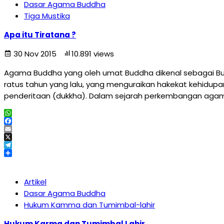
Dasar Agama Buddha
Tiga Mustika
Apa itu Tiratana ?
30 Nov 2015
10.891 views
Agama Buddha yang oleh umat Buddha dikenal sebagai Bu
ratus tahun yang lalu, yang menguraikan hakekat kehidu
penderitaan (dukkha). Dalam sejarah perkembangan agama
WhatsApp
Facebook
Email
X
Telegram
Share
Artikel
Dasar Agama Buddha
Hukum Kamma dan Tumimbal-lahir
Hukum Karma dan Tumimbal Lahir