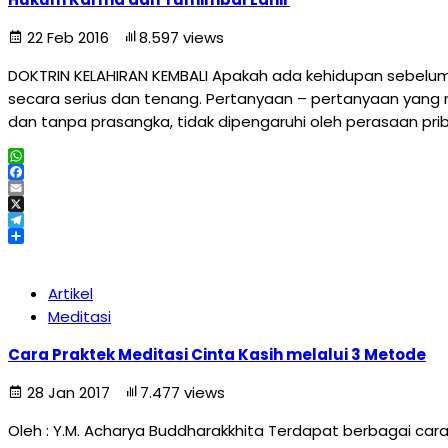
22 Feb 2016
8.597 views
DOKTRIN KELAHIRAN KEMBALI Apakah ada kehidupan sebelum 
secara serius dan tenang. Pertanyaan – pertanyaan yang m
dan tanpa prasangka, tidak dipengaruhi oleh perasaan pri
WhatsApp
Facebook
Email
X
Telegram
Share
Artikel
Meditasi
Cara Praktek Meditasi Cinta Kasih melalui 3 Metode
28 Jan 2017
7.477 views
Oleh : Y.M. Acharya Buddharakkhita Terdapat berbagai cara 