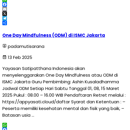
WhatsApp
Facebook
Email
X
Telegram
Share
One Day Mindfulness (ODM) di ISMC Jakarta
padamutisarana
13 Feb 2025
Yayasan Satipatthana Indonesia akan
menyelenggarakan One Day Mindfulness atau ODM di
ISMC Jakarta Guru Pembimbing: Ashin Kusaladhamma
Jadwal ODM Setiap Hari Sabtu Tanggal 01, 08, 15 Maret
2025 Pukul : 08.00 – 16.00 WIB Pendaftaran Retret melalui :
https://appyasati.cloud/daftar Syarat dan Ketentuan : –
Peserta memiliki kesehatan mental dan fisik yang baik, –
Batasan usia …
WhatsApp