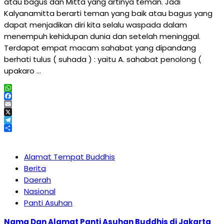
atau bagus dan Mitta yang artinya teman. Jadi
Kalyanamitta berarti teman yang baik atau bagus yang
dapat menjadikan diri kita selalu waspada dalam
menempuh kehidupan dunia dan setelah meninggal.
Terdapat empat macam sahabat yang dipandang
berhati tulus ( suhada ) : yaitu A. sahabat penolong (
upakaro …
WhatsApp
Facebook
Email
X
Telegram
Share
Alamat Tempat Buddhis
Berita
Daerah
Nasional
Panti Asuhan
Nama Dan Alamat Panti Asuhan Buddhis di Jakarta