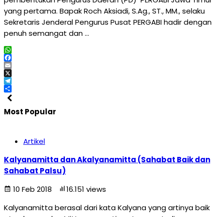
yang pertama. Bapak Roch Aksiadi, S.Ag., ST., MM., selaku
Sekretaris Jenderal Pengurus Pusat PERGABI hadir dengan
penuh semangat dan …
WhatsApp
Facebook
Email
X
Telegram
Share
Most Popular
Artikel
Kalyanamitta dan Akalyanamitta (Sahabat Baik dan
Sahabat Palsu)
10 Feb 2018
16.151 views
Kalyanamitta berasal dari kata Kalyana yang artinya baik