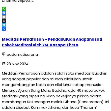
Dharma Wijaya, …
WhatsApp
Facebook
Email
X
Telegram
Share
Meditasi Pernafasan – Pendahuluan Anapanasati
Pokok Meditasi oleh YM. Kasapa Thera
padamutisarana
28 Nov 2024
Meditasi Pernafasan adalah salah satu meditasi Buddhis
yang sangat populer dan mudah dilakukan untuk
mengembangkan batin dan nilai luhur setiap manusia
Menurut Ajaran Sang Maha Buddha, ada 40 mata pokok
Meditasi yang diperuntukkan bekerjanya pikiran dalam
membangun Ketenangan melalui Jhana (Pencerapan). Ini
adalah disebut Kamma-tthana, dan kata ‘Thanam’