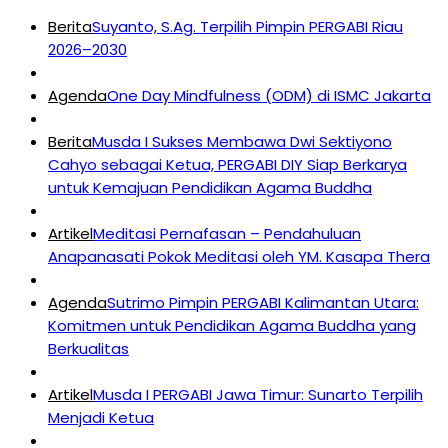
Berita
Suyanto, S.Ag. Terpilih Pimpin PERGABI Riau
2026–2030
Agenda
One Day Mindfulness (ODM) di ISMC Jakarta
Berita
Musda I Sukses Membawa Dwi Sektiyono
Cahyo sebagai Ketua, PERGABI DIY Siap Berkarya
untuk Kemajuan Pendidikan Agama Buddha
Artikel
Meditasi Pernafasan – Pendahuluan
Anapanasati Pokok Meditasi oleh YM. Kasapa Thera
Agenda
Sutrimo Pimpin PERGABI Kalimantan Utara:
Komitmen untuk Pendidikan Agama Buddha yang
Berkualitas
Artikel
Musda I PERGABI Jawa Timur: Sunarto Terpilih
Menjadi Ketua