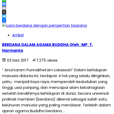
WhatsApp
Facebook
Email
X
Telegram
Share
Artikel
BERDANA DALAM AGAMA BUDDHA Oleh : MP. T.
Harmanto
03 Des 2017
7.275 views
“ Anuttaram Punnakhetam Lokassati” Dalam kehidupan
manusia didunia ini, terdapat 4 hal yang selalu diinginkan,
yaitu : menjadi kaya raya, memperoleh kedudukan yang
tinggi, usia panjang, dan mencapai alam kebahagiaan
setelah berakhirnya kehidupan di dunia. Secara universal
praktek memberi (berdana) dikenal sebagai salah satu
keluhuran manusia yang paling mendasar. Terlebih dalam
ajaran agama Buddha berdana …