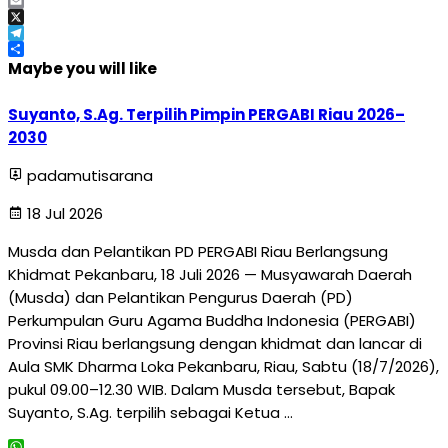
Facebook
Email
X
Telegram
Share
Maybe you will like
Suyanto, S.Ag. Terpilih Pimpin PERGABI Riau 2026–
2030
padamutisarana
18 Jul 2026
Musda dan Pelantikan PD PERGABI Riau Berlangsung
Khidmat Pekanbaru, 18 Juli 2026 — Musyawarah Daerah
(Musda) dan Pelantikan Pengurus Daerah (PD)
Perkumpulan Guru Agama Buddha Indonesia (PERGABI)
Provinsi Riau berlangsung dengan khidmat dan lancar di
Aula SMK Dharma Loka Pekanbaru, Riau, Sabtu (18/7/2026),
pukul 09.00–12.30 WIB. Dalam Musda tersebut, Bapak
Suyanto, S.Ag. terpilih sebagai Ketua …