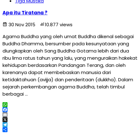
Tiga Mustika
Apa itu Tiratana ?
30 Nov 2015
10.877 views
Agama Buddha yang oleh umat Buddha dikenal sebagai
Buddha Dhamma, bersumber pada kesunyataan yang
diungkapkan oleh Sang Buddha Gotama lebih dari dua
ribu lima ratus tahun yang lalu, yang menguraikan hakekat
kehidupan berdasarkan Pandangan Terang, dan oleh
karenanya dapat membebaskan manusia dari
ketidaktahuan (avijja) dan penderitaan (dukkha). Dalam
sejarah perkembangan agama Buddha, telah timbul
berbagai …
WhatsApp
Facebook
Email
X
Telegram
Share