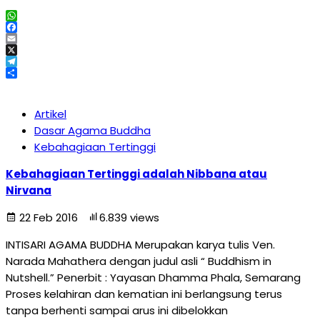
WhatsApp
Facebook
Email
X
Telegram
Share
Artikel
Dasar Agama Buddha
Kebahagiaan Tertinggi
Kebahagiaan Tertinggi adalah Nibbana atau
Nirvana
22 Feb 2016
6.839 views
INTISARI AGAMA BUDDHA Merupakan karya tulis Ven.
Narada Mahathera dengan judul asli “ Buddhism in
Nutshell.” Penerbit : Yayasan Dhamma Phala, Semarang
Proses kelahiran dan kematian ini berlangsung terus
tanpa berhenti sampai arus ini dibelokkan