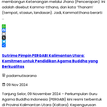
membangun Ketenangan melalui Jhana (Pencerapan). Ini
adalah disebut Kamma-tthana, dan kata ‘Thanam’
(tempat, stasiun, landasan). Jadi, Kammatthana berarti
…
WhatsApp
Facebook
Email
X
Telegram
Share
Sutrimo Pimpin PERGABI Kalimantan Utara:
Komitmen untuk Pendidikan Agama Buddha yang
Berkualitas
padamutisarana
09 Nov 2024
Tanjung Selor, 09 November 2024 – Perkumpulan Guru
Agama Buddha Indonesia (PERGABI) kini resmi terbentuk
di Provinsi Kalimantan Utara (Kaltara). Kepengurusan