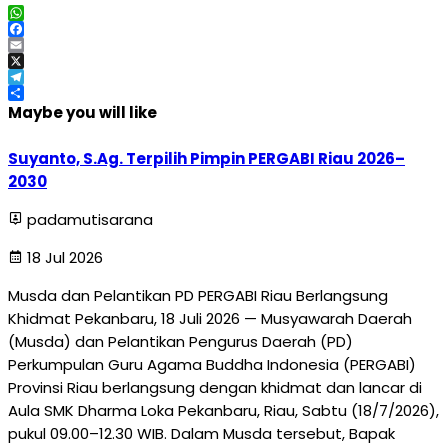
WhatsApp
Facebook
Email
X
Telegram
Share
Maybe you will like
Suyanto, S.Ag. Terpilih Pimpin PERGABI Riau 2026–
2030
padamutisarana
18 Jul 2026
Musda dan Pelantikan PD PERGABI Riau Berlangsung
Khidmat Pekanbaru, 18 Juli 2026 — Musyawarah Daerah
(Musda) dan Pelantikan Pengurus Daerah (PD)
Perkumpulan Guru Agama Buddha Indonesia (PERGABI)
Provinsi Riau berlangsung dengan khidmat dan lancar di
Aula SMK Dharma Loka Pekanbaru, Riau, Sabtu (18/7/2026),
pukul 09.00–12.30 WIB. Dalam Musda tersebut, Bapak