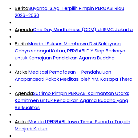
Berita
Suyanto, S.Ag. Terpilih Pimpin PERGABI Riau
2026–2030
Agenda
One Day Mindfulness (ODM) di ISMC Jakarta
Berita
Musda I Sukses Membawa Dwi Sektiyono
Cahyo sebagai Ketua, PERGABI DIY Siap Berkarya
untuk Kemajuan Pendidikan Agama Buddha
Artikel
Meditasi Pernafasan – Pendahuluan
Anapanasati Pokok Meditasi oleh YM. Kasapa Thera
Agenda
Sutrimo Pimpin PERGABI Kalimantan Utara:
Komitmen untuk Pendidikan Agama Buddha yang
Berkualitas
Artikel
Musda I PERGABI Jawa Timur: Sunarto Terpilih
Menjadi Ketua