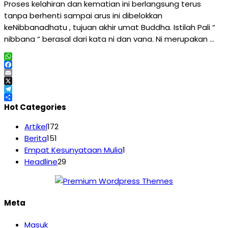
Proses kelahiran dan kematian ini berlangsung terus
tanpa berhenti sampai arus ini dibelokkan
keNibbanadhatu , tujuan akhir umat Buddha. Istilah Pali “
nibbana “ berasal dari kata ni dan vana. Ni merupakan …
WhatsApp
Facebook
Email
X
Telegram
Share
Hot Categories
Artikel
172
Berita
151
Empat Kesunyataan Mulia
1
Headline
29
Meta
Masuk