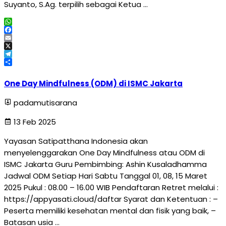
Suyanto, S.Ag. terpilih sebagai Ketua …
WhatsApp
Facebook
Email
X
Telegram
Share
One Day Mindfulness (ODM) di ISMC Jakarta
padamutisarana
13 Feb 2025
Yayasan Satipatthana Indonesia akan
menyelenggarakan One Day Mindfulness atau ODM di
ISMC Jakarta Guru Pembimbing: Ashin Kusaladhamma
Jadwal ODM Setiap Hari Sabtu Tanggal 01, 08, 15 Maret
2025 Pukul : 08.00 – 16.00 WIB Pendaftaran Retret melalui :
https://appyasati.cloud/daftar Syarat dan Ketentuan : –
Peserta memiliki kesehatan mental dan fisik yang baik, –
Batasan usia …