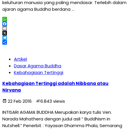
keluhuran manusia yang paling mendasar. Terlebih dalam
ajaran agama Buddha berdana …
WhatsApp
Facebook
Email
X
Telegram
Share
Artikel
Dasar Agama Buddha
Kebahagiaan Tertinggi
Kebahagiaan Tertinggi adalah Nibbana atau
Nirvana
22 Feb 2016
6.843 views
INTISARI AGAMA BUDDHA Merupakan karya tulis Ven.
Narada Mahathera dengan judul asli “ Buddhism in
Nutshell.” Penerbit : Yayasan Dhamma Phala, Semarang