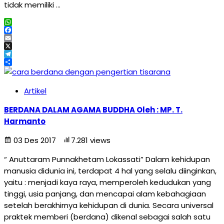
tidak memiliki …
WhatsApp
Facebook
Email
X
Telegram
Share
Artikel
BERDANA DALAM AGAMA BUDDHA Oleh : MP. T.
Harmanto
03 Des 2017
7.281 views
“ Anuttaram Punnakhetam Lokassati” Dalam kehidupan
manusia didunia ini, terdapat 4 hal yang selalu diinginkan,
yaitu : menjadi kaya raya, memperoleh kedudukan yang
tinggi, usia panjang, dan mencapai alam kebahagiaan
setelah berakhirnya kehidupan di dunia. Secara universal
praktek memberi (berdana) dikenal sebagai salah satu