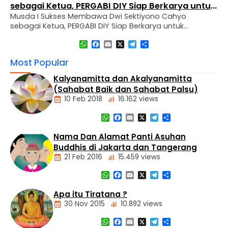
sebagai Ketua, PERGABI DIY Siap Berkarya untuk
Musda I Sukses Membawa Dwi Sektiyono Cahyo
Kemajuan Pendidikan Agama Buddha
sebagai Ketua, PERGABI DIY Siap Berkarya untuk
Kemajuan Pendidikan Agama Buddha Sleman, 30
WhatsApp
Facebook
Email
X
Telegram
Share
November 2024 – Perkumpulan Guru Agama Buddha
(PERGABI) Daerah Istimewa Yogyakarta mengadakan
Most Popular
Musyawarah Daerah (MUSDA) I pemilihan dan
pembentukan pengurus sekaligus melaksanakan
Kalyanamitta dan Akalyanamitta
pelantikan pengurus baru untuk periode 2024-2027.
(Sahabat Baik dan Sahabat Palsu)
Kegiatan ini diselenggarakan di Vihara Dharma Wijaya,
10 Feb 2018
16.162 views
…
WhatsApp
Facebook
Email
X
Telegram
Share
Artikel
Nama Dan Alamat Panti Asuhan
Buddhis di Jakarta dan Tangerang
21 Feb 2016
15.459 views
WhatsApp
Facebook
Email
X
Telegram
Share
Alamat
Tempat
Apa itu Tiratana ?
Buddhis
30 Nov 2015
10.892 views
Berita
Daerah
WhatsApp
Facebook
Email
X
Telegram
Share