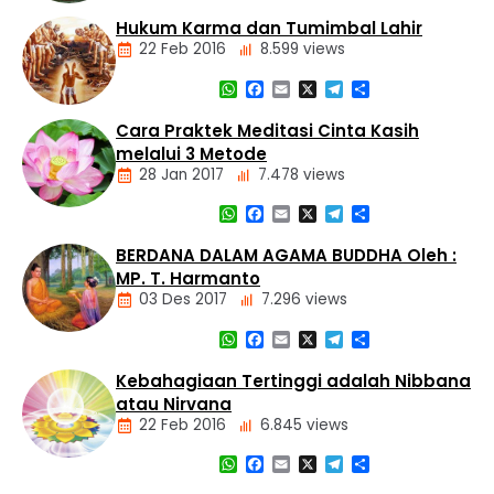
Nasional
Dasar
Hukum Karma dan Tumimbal Lahir
Panti
Agama
Asuhan
22 Feb 2016
8.599 views
Buddha
Tiga
WhatsApp
Facebook
Email
X
Telegram
Share
Mustika
Artikel
Cara Praktek Meditasi Cinta Kasih
Dasar
melalui 3 Metode
Agama
28 Jan 2017
7.478 views
Buddha
Hukum
WhatsApp
Facebook
Email
X
Telegram
Share
Kamma
Artikel
dan
Meditasi
BERDANA DALAM AGAMA BUDDHA Oleh :
Tumimbal-
lahir
MP. T. Harmanto
03 Des 2017
7.296 views
WhatsApp
Facebook
Email
X
Telegram
Share
Artikel
Kebahagiaan Tertinggi adalah Nibbana
atau Nirvana
22 Feb 2016
6.845 views
WhatsApp
Facebook
Email
X
Telegram
Share
Artikel