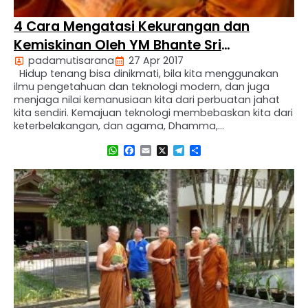
4 Cara Mengatasi Kekurangan dan
Kemiskinan Oleh YM Bhante Sri
padamutisarana
27 Apr 2017
Pannavaro Mahathera.
Hidup tenang bisa dinikmati, bila kita menggunakan
ilmu pengetahuan dan teknologi modern, dan juga
menjaga nilai kemanusiaan kita dari perbuatan jahat
kita sendiri. Kemajuan teknologi membebaskan kita dari
keterbelakangan, dan agama, Dhamma,
membebaskan kita dari kekhawatiran serta
WhatsApp
Facebook
Email
X
Telegram
Share
kegelisahan. Setiap orang ingin hidup bahagia, aman,
dan damai. Semuanya mempunyai cara dan berusaha
untuk mencapai kebahagiaan. …