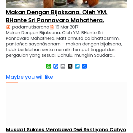
Makan Dengan Bijaksana. Oleh YM.
BHante Sri Pannavaro Mahathera.
padamutisarana
19 Mar 2017
Makan Dengan Bijaksana. Oleh YM. BHante Sri
Pannavaro Mahathera. Matt aññutā ca bhattasmim,
pantañca sayanāsanam – makan dengan bijaksana,
tidak berlebihan serta memiliki tempat tinggal dan
pergaulan yang sesuai. Dahulu, mungkin Saudara
berpikir bahwa masalah ini adalah masalah kecil—
WhatsApp
Facebook
Email
X
Telegram
Share
masalah makanan dan pergaulan, tetapi sekarang
apakah Saudara mengatakan masalah ini masalah
Maybe you will like
kecil? Setiap hari kita disuguhi …
Musda I Sukses Membawa Dwi Sektiyono Cahyo