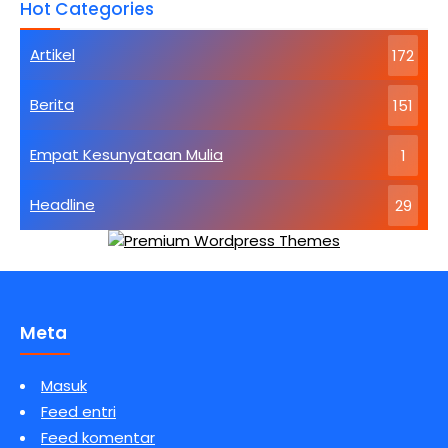
Hot Categories
Dasar
Agama
Buddha
Artikel
172
Kebahagiaan
Tertinggi
Berita
151
Empat Kesunyataan Mulia
1
Headline
29
Meta
Masuk
Feed entri
Feed komentar