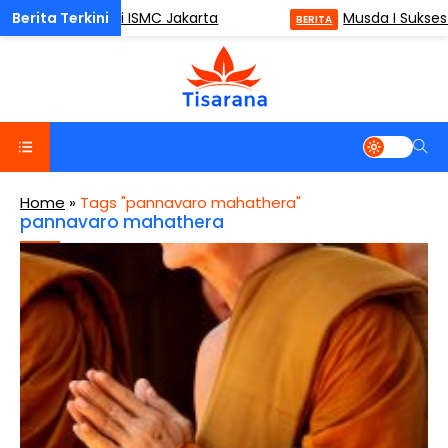
lness (ODM) di ISMC Jakarta
Musda I Sukses 
BERITA
Home
»
Tags "pannavaro mahathera"
pannavaro mahathera