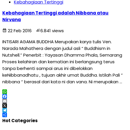
Kebahagiaan Tertinggi
Kebahagiaan Tertinggi adalah Nibbana atau
Nirvana
22 Feb 2016
6.841 views
INTISARI AGAMA BUDDHA Merupakan karya tulis Ven.
Narada Mahathera dengan judul asli “ Buddhism in
Nutshell.” Penerbit : Yayasan Dhamma Phala, Semarang
Proses kelahiran dan kematian ini berlangsung terus
tanpa berhenti sampai arus ini dibelokkan
keNibbanadhatu , tujuan akhir umat Buddha. Istilah Pali “
nibbana “ berasal dari kata ni dan vana. Ni merupakan …
WhatsApp
Facebook
Email
X
Telegram
Share
Hot Categories