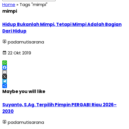
Home
»
Tags "mimpi"
mimpi
Hidup Bukanlah Mimpi, Tetapi Mimpi Adalah Bagian
Dari Hidup
padamutisarana
22 Okt 2019
WhatsApp
Facebook
Email
X
Telegram
Share
Maybe you will like
Suyanto, S.Ag. Terpilih Pimpin PERGABI Riau 2026–
2030
padamutisarana