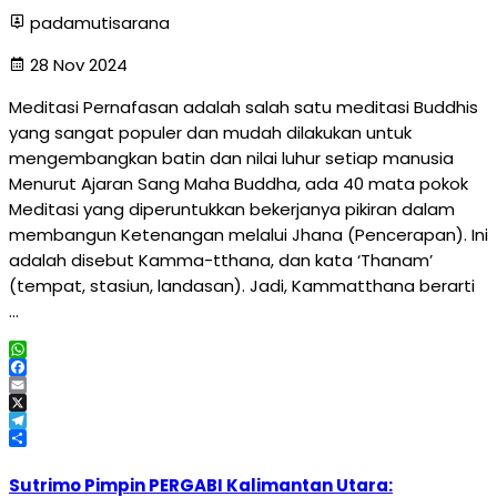
padamutisarana
28 Nov 2024
Meditasi Pernafasan adalah salah satu meditasi Buddhis
yang sangat populer dan mudah dilakukan untuk
mengembangkan batin dan nilai luhur setiap manusia
Menurut Ajaran Sang Maha Buddha, ada 40 mata pokok
Meditasi yang diperuntukkan bekerjanya pikiran dalam
membangun Ketenangan melalui Jhana (Pencerapan). Ini
adalah disebut Kamma-tthana, dan kata ‘Thanam’
(tempat, stasiun, landasan). Jadi, Kammatthana berarti
…
WhatsApp
Facebook
Email
X
Telegram
Share
Sutrimo Pimpin PERGABI Kalimantan Utara: