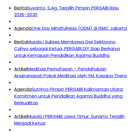
Berita
Suyanto, S.Ag. Terpilih Pimpin PERGABI Riau
2026–2030
Agenda
One Day Mindfulness (ODM) di ISMC Jakarta
Berita
Musda I Sukses Membawa Dwi Sektiyono
Cahyo sebagai Ketua, PERGABI DIY Siap Berkarya
untuk Kemajuan Pendidikan Agama Buddha
Artikel
Meditasi Pernafasan – Pendahuluan
Anapanasati Pokok Meditasi oleh YM. Kasapa Thera
Agenda
Sutrimo Pimpin PERGABI Kalimantan Utara:
Komitmen untuk Pendidikan Agama Buddha yang
Berkualitas
Artikel
Musda I PERGABI Jawa Timur: Sunarto Terpilih
Menjadi Ketua