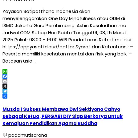
Yayasan Satipatthana Indonesia akan
menyelenggarakan One Day Mindfulness atau ODM di
ISMC Jakarta Guru Pembimbing: Ashin Kusaladhamma
Jadwal ODM Setiap Hari Sabtu Tanggal 01, 08, 15 Maret
2025 Pukul : 08.00 – 16.00 WIB Pendaftaran Retret melalui :
https://appyasati.cloud/daftar Syarat dan Ketentuan : –
Peserta memiliki kesehatan mental dan fisik yang baik, –
Batasan usia …
WhatsApp
Facebook
Email
X
Telegram
Share
Musda I Sukses Membawa Dwi Sektiyono Cahyo
sebagai Ketua, PERGABI DIY Siap Berkarya untuk
Kemajuan Pendidikan Agama Buddha
padamutisarana