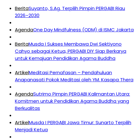
Berita
Suyanto, S.Ag. Terpilih Pimpin PERGABI Riau
2026–2030
Agenda
One Day Mindfulness (ODM) di ISMC Jakarta
Berita
Musda I Sukses Membawa Dwi Sektiyono
Cahyo sebagai Ketua, PERGABI DIY Siap Berkarya
untuk Kemajuan Pendidikan Agama Buddha
Artikel
Meditasi Pernafasan – Pendahuluan
Anapanasati Pokok Meditasi oleh YM. Kasapa Thera
Agenda
Sutrimo Pimpin PERGABI Kalimantan Utara:
Komitmen untuk Pendidikan Agama Buddha yang
Berkualitas
Artikel
Musda I PERGABI Jawa Timur: Sunarto Terpilih
Menjadi Ketua