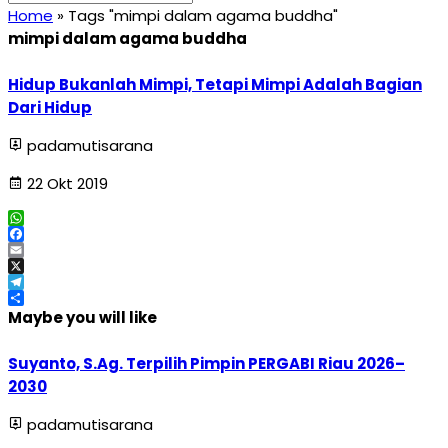
Home
»
Tags "mimpi dalam agama buddha"
mimpi dalam agama buddha
Hidup Bukanlah Mimpi, Tetapi Mimpi Adalah Bagian
Dari Hidup
padamutisarana
22 Okt 2019
WhatsApp
Facebook
Email
X
Telegram
Share
Maybe you will like
Suyanto, S.Ag. Terpilih Pimpin PERGABI Riau 2026–
2030
padamutisarana