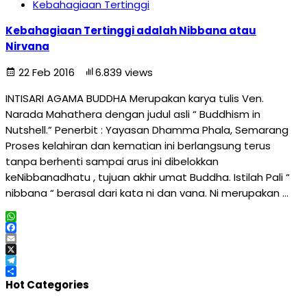
Kebahagiaan Tertinggi
Kebahagiaan Tertinggi adalah Nibbana atau
Nirvana
22 Feb 2016
6.839 views
INTISARI AGAMA BUDDHA Merupakan karya tulis Ven.
Narada Mahathera dengan judul asli “ Buddhism in
Nutshell.” Penerbit : Yayasan Dhamma Phala, Semarang
Proses kelahiran dan kematian ini berlangsung terus
tanpa berhenti sampai arus ini dibelokkan
keNibbanadhatu , tujuan akhir umat Buddha. Istilah Pali “
nibbana “ berasal dari kata ni dan vana. Ni merupakan …
WhatsApp
Facebook
Email
X
Telegram
Share
Hot Categories