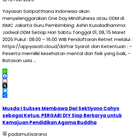
Yayasan Satipatthana Indonesia akan
menyelenggarakan One Day Mindfulness atau ODM di
ISMC Jakarta Guru Pembimbing: Ashin Kusaladhamma
Jadwal ODM Setiap Hari Sabtu Tanggal 01, 08, 15 Maret
2025 Pukul : 08.00 – 16.00 WIB Pendaftaran Retret melalui :
https://appyasati.cloud/daftar Syarat dan Ketentuan : –
Peserta memiliki kesehatan mental dan fisik yang baik, –
Batasan usia …
WhatsApp
Facebook
Email
X
Telegram
Share
Musda I Sukses Membawa Dwi Sektiyono Cahyo
sebagai Ketua, PERGABI DIY Siap Berkarya untuk
Kemajuan Pendidikan Agama Buddha
padamutisarana