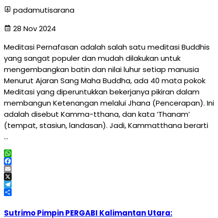
padamutisarana
28 Nov 2024
Meditasi Pernafasan adalah salah satu meditasi Buddhis
yang sangat populer dan mudah dilakukan untuk
mengembangkan batin dan nilai luhur setiap manusia
Menurut Ajaran Sang Maha Buddha, ada 40 mata pokok
Meditasi yang diperuntukkan bekerjanya pikiran dalam
membangun Ketenangan melalui Jhana (Pencerapan). Ini
adalah disebut Kamma-tthana, dan kata ‘Thanam’
(tempat, stasiun, landasan). Jadi, Kammatthana berarti
…
WhatsApp
Facebook
Email
X
Telegram
Share
Sutrimo Pimpin PERGABI Kalimantan Utara: