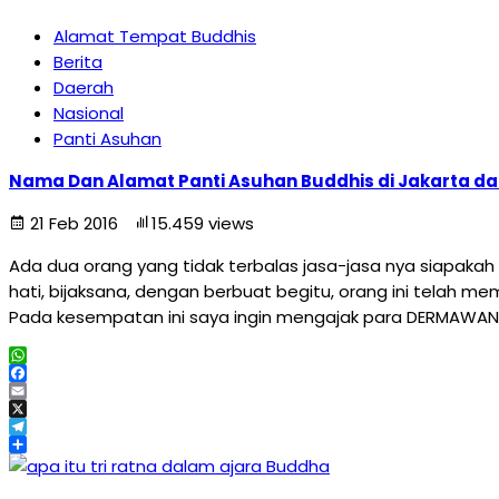
Alamat Tempat Buddhis
Berita
Daerah
Nasional
Panti Asuhan
Nama Dan Alamat Panti Asuhan Buddhis di Jakarta d
21 Feb 2016
15.459 views
Ada dua orang yang tidak terbalas jasa-jasa nya siapaka
hati, bijaksana, dengan berbuat begitu, orang ini telah m
Pada kesempatan ini saya ingin mengajak para DERMAWAN 
WhatsApp
Facebook
Email
X
Telegram
Share