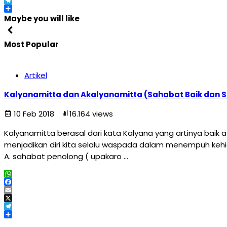
X
Telegram
Share
Maybe you will like
Most Popular
Artikel
Kalyanamitta dan Akalyanamitta (Sahabat Baik dan 
10 Feb 2018
16.164 views
Kalyanamitta berasal dari kata Kalyana yang artinya baik
menjadikan diri kita selalu waspada dalam menempuh kehi
A. sahabat penolong ( upakaro …
WhatsApp
Facebook
Email
X
Telegram
Share