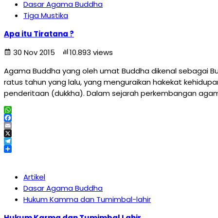
Dasar Agama Buddha
Tiga Mustika
Apa itu Tiratana ?
30 Nov 2015
10.893 views
Agama Buddha yang oleh umat Buddha dikenal sebagai Bu
ratus tahun yang lalu, yang menguraikan hakekat kehidu
penderitaan (dukkha). Dalam sejarah perkembangan agama
WhatsApp
Facebook
Email
X
Telegram
Share
Artikel
Dasar Agama Buddha
Hukum Kamma dan Tumimbal-lahir
Hukum Karma dan Tumimbal Lahir