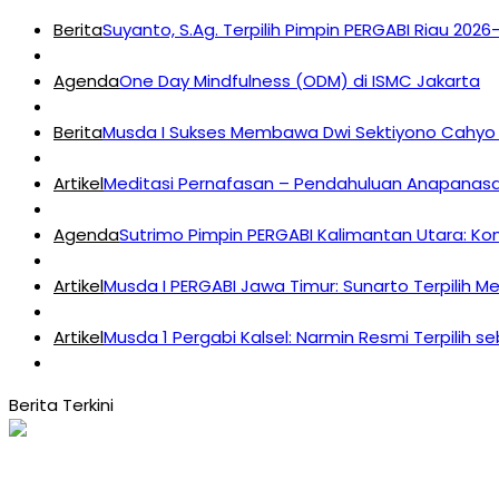
Berita
Suyanto, S.Ag. Terpilih Pimpin PERGABI Riau 202
Agenda
One Day Mindfulness (ODM) di ISMC Jakarta
Berita
Musda I Sukses Membawa Dwi Sektiyono Cahyo 
Artikel
Meditasi Pernafasan – Pendahuluan Anapanasat
Agenda
Sutrimo Pimpin PERGABI Kalimantan Utara: K
Artikel
Musda I PERGABI Jawa Timur: Sunarto Terpilih M
Artikel
Musda 1 Pergabi Kalsel: Narmin Resmi Terpilih s