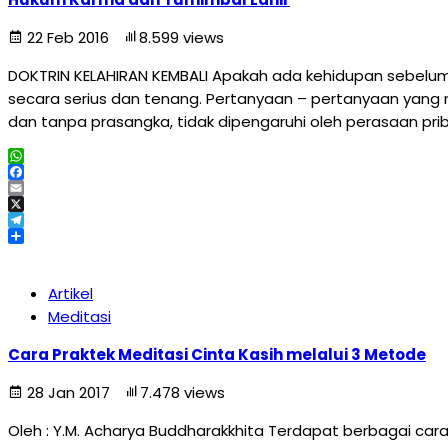
22 Feb 2016
8.599 views
DOKTRIN KELAHIRAN KEMBALI Apakah ada kehidupan sebelum 
secara serius dan tenang. Pertanyaan – pertanyaan yang m
dan tanpa prasangka, tidak dipengaruhi oleh perasaan pri
WhatsApp
Facebook
Email
X
Telegram
Share
Artikel
Meditasi
Cara Praktek Meditasi Cinta Kasih melalui 3 Metode
28 Jan 2017
7.478 views
Oleh : Y.M. Acharya Buddharakkhita Terdapat berbagai cara 