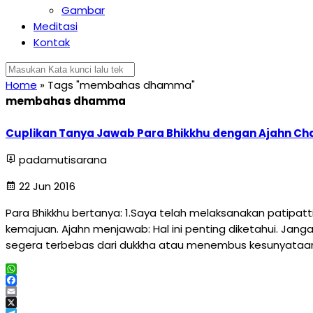
Gambar
Meditasi
Kontak
Home
»
Tags "membahas dhamma"
membahas dhamma
Cuplikan Tanya Jawab Para Bhikkhu dengan Ajahn Ch
padamutisarana
22 Jun 2016
Para Bhikkhu bertanya: 1.Saya telah melaksanakan patipat
kemajuan. Ajahn menjawab: Hal ini penting diketahui. Ja
segera terbebas dari dukkha atau menembus kesunyataan
WhatsApp
Facebook
Email