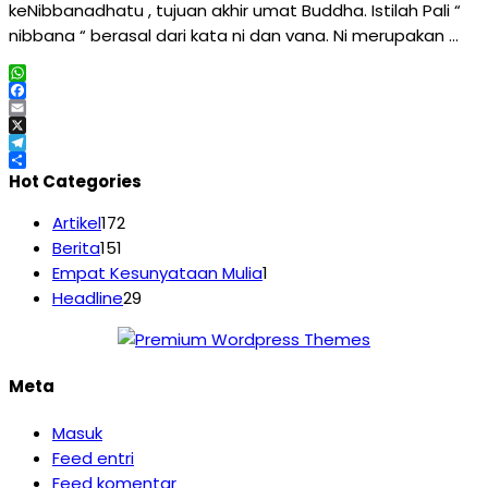
keNibbanadhatu , tujuan akhir umat Buddha. Istilah Pali “
nibbana “ berasal dari kata ni dan vana. Ni merupakan …
WhatsApp
Facebook
Email
X
Telegram
Share
Hot Categories
Artikel
172
Berita
151
Empat Kesunyataan Mulia
1
Headline
29
Meta
Masuk
Feed entri
Feed komentar