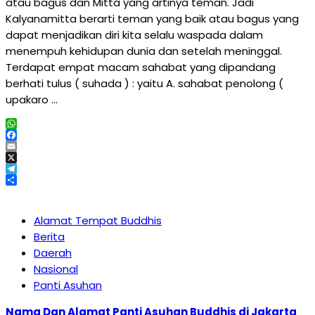
atau bagus dan Mitta yang artinya teman. Jadi
Kalyanamitta berarti teman yang baik atau bagus yang
dapat menjadikan diri kita selalu waspada dalam
menempuh kehidupan dunia dan setelah meninggal.
Terdapat empat macam sahabat yang dipandang
berhati tulus ( suhada ) : yaitu A. sahabat penolong (
upakaro …
WhatsApp
Facebook
Email
X
Telegram
Share
Alamat Tempat Buddhis
Berita
Daerah
Nasional
Panti Asuhan
Nama Dan Alamat Panti Asuhan Buddhis di Jakarta