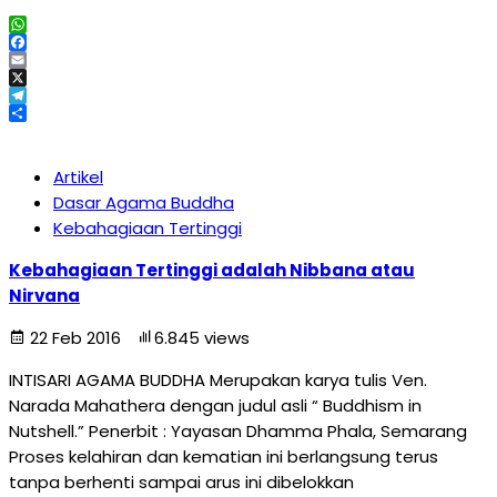
WhatsApp
Facebook
Email
X
Telegram
Share
Artikel
Dasar Agama Buddha
Kebahagiaan Tertinggi
Kebahagiaan Tertinggi adalah Nibbana atau
Nirvana
22 Feb 2016
6.845 views
INTISARI AGAMA BUDDHA Merupakan karya tulis Ven.
Narada Mahathera dengan judul asli “ Buddhism in
Nutshell.” Penerbit : Yayasan Dhamma Phala, Semarang
Proses kelahiran dan kematian ini berlangsung terus
tanpa berhenti sampai arus ini dibelokkan