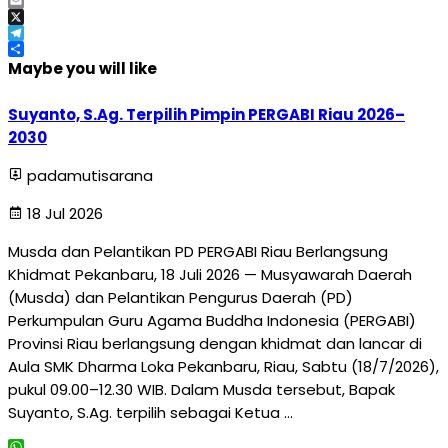
Facebook
Email
X
Telegram
Share
Maybe you will like
Suyanto, S.Ag. Terpilih Pimpin PERGABI Riau 2026–
2030
padamutisarana
18 Jul 2026
Musda dan Pelantikan PD PERGABI Riau Berlangsung
Khidmat Pekanbaru, 18 Juli 2026 — Musyawarah Daerah
(Musda) dan Pelantikan Pengurus Daerah (PD)
Perkumpulan Guru Agama Buddha Indonesia (PERGABI)
Provinsi Riau berlangsung dengan khidmat dan lancar di
Aula SMK Dharma Loka Pekanbaru, Riau, Sabtu (18/7/2026),
pukul 09.00–12.30 WIB. Dalam Musda tersebut, Bapak
Suyanto, S.Ag. terpilih sebagai Ketua …