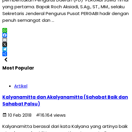
yang pertama. Bapak Roch Aksiadi, S.Ag., ST., MM., selaku
Sekretaris Jenderal Pengurus Pusat PERGABI hadir dengan
penuh semangat dan …
WhatsApp
Facebook
Email
X
Telegram
Share
Most Popular
Artikel
Kalyanamitta dan Akalyanamitta (Sahabat Baik dan
Sahabat Palsu)
10 Feb 2018
16.164 views
Kalyanamitta berasal dari kata Kalyana yang artinya baik