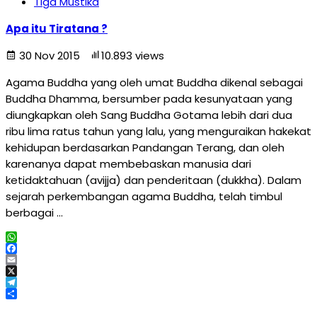
Tiga Mustika
Apa itu Tiratana ?
30 Nov 2015
10.893 views
Agama Buddha yang oleh umat Buddha dikenal sebagai
Buddha Dhamma, bersumber pada kesunyataan yang
diungkapkan oleh Sang Buddha Gotama lebih dari dua
ribu lima ratus tahun yang lalu, yang menguraikan hakekat
kehidupan berdasarkan Pandangan Terang, dan oleh
karenanya dapat membebaskan manusia dari
ketidaktahuan (avijja) dan penderitaan (dukkha). Dalam
sejarah perkembangan agama Buddha, telah timbul
berbagai …
WhatsApp
Facebook
Email
X
Telegram
Share