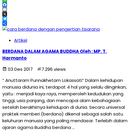
WhatsApp
Facebook
Email
X
Telegram
Share
Artikel
BERDANA DALAM AGAMA BUDDHA Oleh : MP. T.
Harmanto
03 Des 2017
7.296 views
“ Anuttaram Punnakhetam Lokassati” Dalam kehidupan
manusia didunia ini, terdapat 4 hal yang selalu diinginkan,
yaitu : menjadi kaya raya, memperoleh kedudukan yang
tinggi, usia panjang, dan mencapai alam kebahagiaan
setelah berakhirnya kehidupan di dunia. Secara universal
praktek memberi (berdana) dikenal sebagai salah satu
keluhuran manusia yang paling mendasar. Terlebih dalam
ajaran agama Buddha berdana …