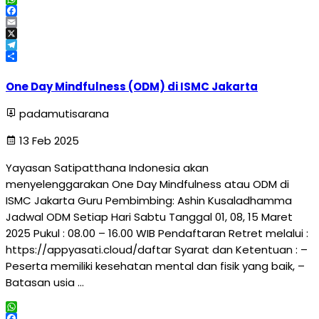
WhatsApp
Facebook
Email
X
Telegram
Share
One Day Mindfulness (ODM) di ISMC Jakarta
padamutisarana
13 Feb 2025
Yayasan Satipatthana Indonesia akan
menyelenggarakan One Day Mindfulness atau ODM di
ISMC Jakarta Guru Pembimbing: Ashin Kusaladhamma
Jadwal ODM Setiap Hari Sabtu Tanggal 01, 08, 15 Maret
2025 Pukul : 08.00 – 16.00 WIB Pendaftaran Retret melalui :
https://appyasati.cloud/daftar Syarat dan Ketentuan : –
Peserta memiliki kesehatan mental dan fisik yang baik, –
Batasan usia …
WhatsApp