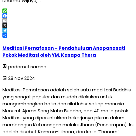
Dharma Wijaya, …
WhatsApp
Facebook
Email
X
Telegram
Share
Meditasi Pernafasan – Pendahuluan Anapanasati
Pokok Meditasi oleh YM. Kasapa Thera
padamutisarana
28 Nov 2024
Meditasi Pernafasan adalah salah satu meditasi Buddhis
yang sangat populer dan mudah dilakukan untuk
mengembangkan batin dan nilai luhur setiap manusia
Menurut Ajaran Sang Maha Buddha, ada 40 mata pokok
Meditasi yang diperuntukkan bekerjanya pikiran dalam
membangun Ketenangan melalui Jhana (Pencerapan). Ini
adalah disebut Kamma-tthana, dan kata ‘Thanam’