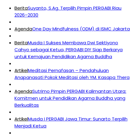
Berita
Suyanto, S.Ag. Terpilih Pimpin PERGABI Riau
2026–2030
Agenda
One Day Mindfulness (ODM) di ISMC Jakarta
Berita
Musda I Sukses Membawa Dwi Sektiyono
Cahyo sebagai Ketua, PERGABI DIY Siap Berkarya
untuk Kemajuan Pendidikan Agama Buddha
Artikel
Meditasi Pernafasan – Pendahuluan
Anapanasati Pokok Meditasi oleh YM. Kasapa Thera
Agenda
Sutrimo Pimpin PERGABI Kalimantan Utara:
Komitmen untuk Pendidikan Agama Buddha yang
Berkualitas
Artikel
Musda I PERGABI Jawa Timur: Sunarto Terpilih
Menjadi Ketua