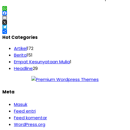
WhatsApp
Facebook
Email
X
Telegram
Share
Hot Categories
Artikel
172
Berita
151
Empat Kesunyataan Mulia
1
Headline
29
Meta
Masuk
Feed entri
Feed komentar
WordPress.org