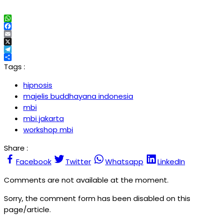
WhatsApp
Facebook
Email
X
Telegram
Share
Tags :
hipnosis
majelis buddhayana indonesia
mbi
mbi jakarta
workshop mbi
Share :
Facebook
Twitter
Whatsapp
LinkedIn
Comments are not available at the moment.
Sorry, the comment form has been disabled on this
page/article.