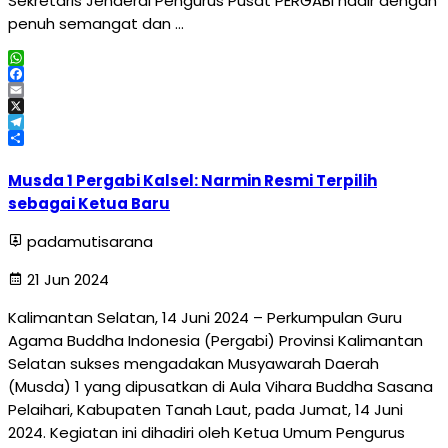
Sekretaris Jenderal Pengurus Pusat PERGABI hadir dengan
penuh semangat dan …
WhatsApp
Facebook
Email
X
Telegram
Share
Musda 1 Pergabi Kalsel: Narmin Resmi Terpilih
sebagai Ketua Baru
padamutisarana
21 Jun 2024
Kalimantan Selatan, 14 Juni 2024 – Perkumpulan Guru
Agama Buddha Indonesia (Pergabi) Provinsi Kalimantan
Selatan sukses mengadakan Musyawarah Daerah
(Musda) 1 yang dipusatkan di Aula Vihara Buddha Sasana
Pelaihari, Kabupaten Tanah Laut, pada Jumat, 14 Juni
2024. Kegiatan ini dihadiri oleh Ketua Umum Pengurus