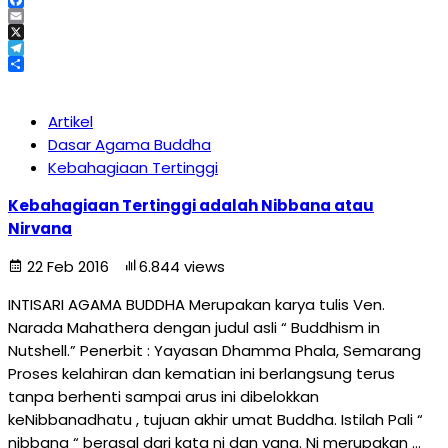
Facebook
Email
X
Telegram
Share
Artikel
Dasar Agama Buddha
Kebahagiaan Tertinggi
Kebahagiaan Tertinggi adalah Nibbana atau
Nirvana
22 Feb 2016
6.844 views
INTISARI AGAMA BUDDHA Merupakan karya tulis Ven.
Narada Mahathera dengan judul asli “ Buddhism in
Nutshell.” Penerbit : Yayasan Dhamma Phala, Semarang
Proses kelahiran dan kematian ini berlangsung terus
tanpa berhenti sampai arus ini dibelokkan
keNibbanadhatu , tujuan akhir umat Buddha. Istilah Pali “
nibbana “ berasal dari kata ni dan vana. Ni merupakan …