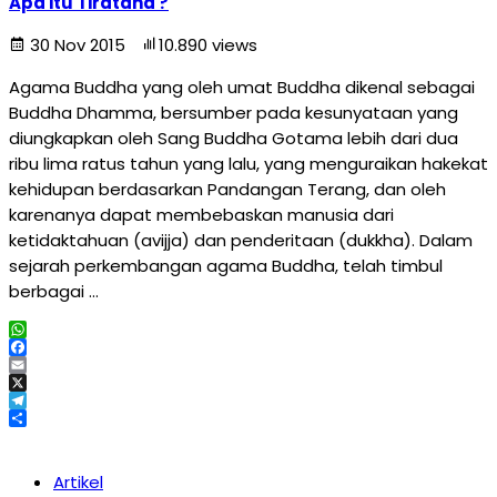
Apa itu Tiratana ?
30 Nov 2015
10.890 views
Agama Buddha yang oleh umat Buddha dikenal sebagai
Buddha Dhamma, bersumber pada kesunyataan yang
diungkapkan oleh Sang Buddha Gotama lebih dari dua
ribu lima ratus tahun yang lalu, yang menguraikan hakekat
kehidupan berdasarkan Pandangan Terang, dan oleh
karenanya dapat membebaskan manusia dari
ketidaktahuan (avijja) dan penderitaan (dukkha). Dalam
sejarah perkembangan agama Buddha, telah timbul
berbagai …
WhatsApp
Facebook
Email
X
Telegram
Share
Artikel