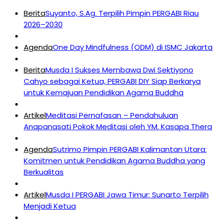
Berita
Suyanto, S.Ag. Terpilih Pimpin PERGABI Riau
2026–2030
Agenda
One Day Mindfulness (ODM) di ISMC Jakarta
Berita
Musda I Sukses Membawa Dwi Sektiyono
Cahyo sebagai Ketua, PERGABI DIY Siap Berkarya
untuk Kemajuan Pendidikan Agama Buddha
Artikel
Meditasi Pernafasan – Pendahuluan
Anapanasati Pokok Meditasi oleh YM. Kasapa Thera
Agenda
Sutrimo Pimpin PERGABI Kalimantan Utara:
Komitmen untuk Pendidikan Agama Buddha yang
Berkualitas
Artikel
Musda I PERGABI Jawa Timur: Sunarto Terpilih
Menjadi Ketua