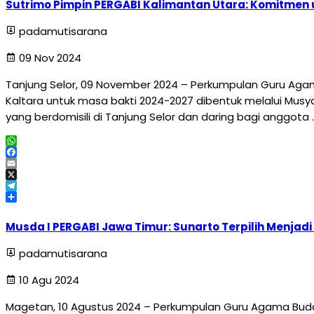
Sutrimo Pimpin PERGABI Kalimantan Utara: Komitmen
padamutisarana
09 Nov 2024
Tanjung Selor, 09 November 2024 – Perkumpulan Guru Agama
Kaltara untuk masa bakti 2024-2027 dibentuk melalui Musy
yang berdomisili di Tanjung Selor dan daring bagi anggota 
WhatsApp
Facebook
Email
X
Telegram
Share
Musda I PERGABI Jawa Timur: Sunarto Terpilih Menjadi
padamutisarana
10 Agu 2024
Magetan, 10 Agustus 2024 – Perkumpulan Guru Agama Budd