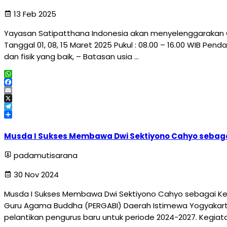
13 Feb 2025
Yayasan Satipatthana Indonesia akan menyelenggarakan 
Tanggal 01, 08, 15 Maret 2025 Pukul : 08.00 – 16.00 WIB Pe
dan fisik yang baik, – Batasan usia …
WhatsApp
Facebook
Email
X
Telegram
Share
Musda I Sukses Membawa Dwi Sektiyono Cahyo sebaga
padamutisarana
30 Nov 2024
Musda I Sukses Membawa Dwi Sektiyono Cahyo sebagai Ket
Guru Agama Buddha (PERGABI) Daerah Istimewa Yogyakar
pelantikan pengurus baru untuk periode 2024-2027. Kegiata