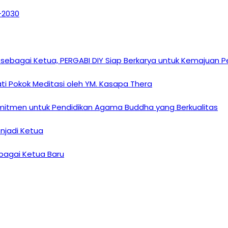
6–2030
sebagai Ketua, PERGABI DIY Siap Berkarya untuk Kemajuan
i Pokok Meditasi oleh YM. Kasapa Thera
omitmen untuk Pendidikan Agama Buddha yang Berkualitas
enjadi Ketua
ebagai Ketua Baru