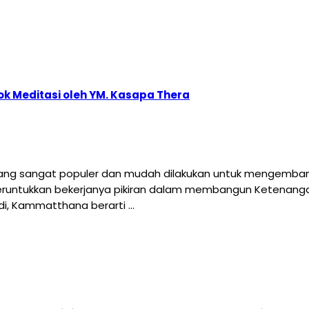
k Meditasi oleh YM. Kasapa Thera
yang sangat populer dan mudah dilakukan untuk mengembang
runtukkan bekerjanya pikiran dalam membangun Ketenanga
adi, Kammatthana berarti …