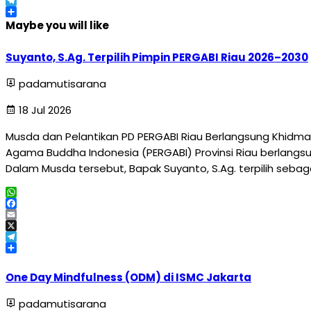
X
Telegram
Share
Maybe you will like
Suyanto, S.Ag. Terpilih Pimpin PERGABI Riau 2026–2030
padamutisarana
18 Jul 2026
Musda dan Pelantikan PD PERGABI Riau Berlangsung Khidma
Agama Buddha Indonesia (PERGABI) Provinsi Riau berlangsun
Dalam Musda tersebut, Bapak Suyanto, S.Ag. terpilih sebag
WhatsApp
Facebook
Email
X
Telegram
Share
One Day Mindfulness (ODM) di ISMC Jakarta
padamutisarana