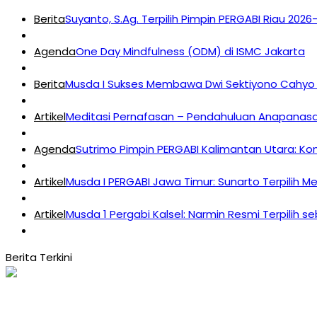
Berita
Suyanto, S.Ag. Terpilih Pimpin PERGABI Riau 202
Agenda
One Day Mindfulness (ODM) di ISMC Jakarta
Berita
Musda I Sukses Membawa Dwi Sektiyono Cahyo 
Artikel
Meditasi Pernafasan – Pendahuluan Anapanasat
Agenda
Sutrimo Pimpin PERGABI Kalimantan Utara: K
Artikel
Musda I PERGABI Jawa Timur: Sunarto Terpilih M
Artikel
Musda 1 Pergabi Kalsel: Narmin Resmi Terpilih s