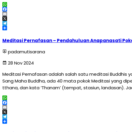
WhatsApp
Facebook
Email
X
Telegram
Share
Meditasi Pernafasan – Pendahuluan Anapanasati Poko
padamutisarana
28 Nov 2024
Meditasi Pernafasan adalah salah satu meditasi Buddhis 
Sang Maha Buddha, ada 40 mata pokok Meditasi yang dipe
tthana, dan kata ‘Thanam’ (tempat, stasiun, landasan). J
WhatsApp
Facebook
Email
X
Telegram
Share