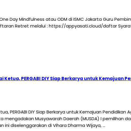
One Day Mindfulness atau ODM di ISMC Jakarta Guru Pembi
ndaftaran Retret melalui : https://appyasati.cloud/daftar Sy
i Ketua, PERGABI DIY Siap Berkarya untuk Kemajuan 
ua, PERGABI DIY Siap Berkarya untuk Kemajuan Pendidikan
ta mengadakan Musyawarah Daerah (MUSDA) I pemilihan da
n ini diselenggarakan di Vihara Dharma Wijaya, …