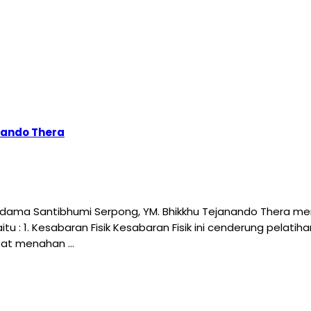
nando Thera
Sikkhadama Santibhumi Serpong, YM. Bhikkhu Tejanando Th
: 1. Kesabaran Fisik Kesabaran Fisik ini cenderung pelatiha
apat menahan …