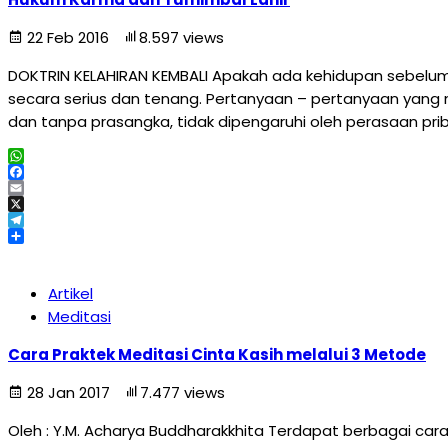
22 Feb 2016
8.597 views
DOKTRIN KELAHIRAN KEMBALI Apakah ada kehidupan sebelum 
secara serius dan tenang. Pertanyaan – pertanyaan yang m
dan tanpa prasangka, tidak dipengaruhi oleh perasaan pri
WhatsApp
Facebook
Email
X
Telegram
Share
Artikel
Meditasi
Cara Praktek Meditasi Cinta Kasih melalui 3 Metode
28 Jan 2017
7.477 views
Oleh : Y.M. Acharya Buddharakkhita Terdapat berbagai cara 