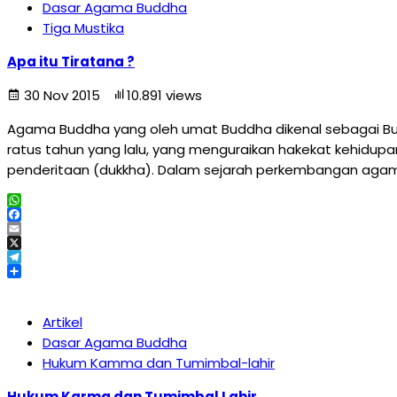
Dasar Agama Buddha
Tiga Mustika
Apa itu Tiratana ?
30 Nov 2015
10.891 views
Agama Buddha yang oleh umat Buddha dikenal sebagai Bu
ratus tahun yang lalu, yang menguraikan hakekat kehidu
penderitaan (dukkha). Dalam sejarah perkembangan agama
WhatsApp
Facebook
Email
X
Telegram
Share
Artikel
Dasar Agama Buddha
Hukum Kamma dan Tumimbal-lahir
Hukum Karma dan Tumimbal Lahir