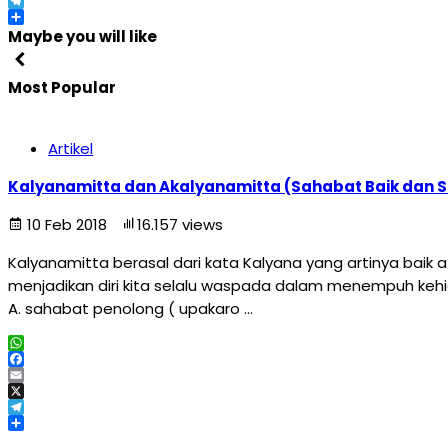
X
Telegram
Share
Maybe you will like
Most Popular
Artikel
Kalyanamitta dan Akalyanamitta (Sahabat Baik dan 
10 Feb 2018
16.157 views
Kalyanamitta berasal dari kata Kalyana yang artinya baik
menjadikan diri kita selalu waspada dalam menempuh kehi
A. sahabat penolong ( upakaro …
WhatsApp
Facebook
Email
X
Telegram
Share