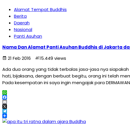
Alamat Tempat Buddhis
Berita
Daerah
Nasional
Panti Asuhan
Nama Dan Alamat Panti Asuhan Buddhis di Jakarta d
21 Feb 2016
15.449 views
Ada dua orang yang tidak terbalas jasa-jasa nya siapaka
hati, bijaksana, dengan berbuat begitu, orang ini telah m
Pada kesempatan ini saya ingin mengajak para DERMAWAN 
WhatsApp
Facebook
Email
X
Telegram
Share