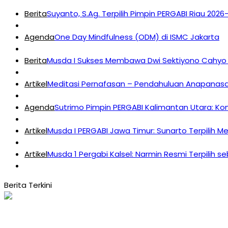
Berita
Suyanto, S.Ag. Terpilih Pimpin PERGABI Riau 202
Agenda
One Day Mindfulness (ODM) di ISMC Jakarta
Berita
Musda I Sukses Membawa Dwi Sektiyono Cahyo 
Artikel
Meditasi Pernafasan – Pendahuluan Anapanasat
Agenda
Sutrimo Pimpin PERGABI Kalimantan Utara: K
Artikel
Musda I PERGABI Jawa Timur: Sunarto Terpilih M
Artikel
Musda 1 Pergabi Kalsel: Narmin Resmi Terpilih s