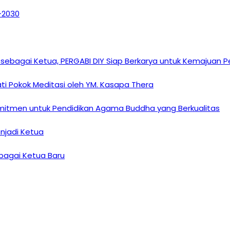
6–2030
sebagai Ketua, PERGABI DIY Siap Berkarya untuk Kemajuan
i Pokok Meditasi oleh YM. Kasapa Thera
omitmen untuk Pendidikan Agama Buddha yang Berkualitas
enjadi Ketua
ebagai Ketua Baru