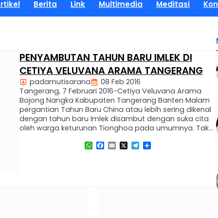
rtikel
Berita
Link
Multimedia
Meditasi
Kon
PENYAMBUTAN TAHUN BARU IMLEK DI
CETIYA VELUVANA ARAMA TANGERANG
padamutisarana
08 Feb 2016
Tangerang, 7 Februari 2016-Cetiya Veluvana Arama
Bojong Nangka Kabupaten Tangerang Banten Malam
pergantian Tahun Baru China atau lebih sering dikenal
dengan tahun baru Imlek disambut dengan suka cita
oleh warga keturunan Tionghoa pada umumnya. Tak
berbeda juga terasa sangat meriah di Cetiya Veluvana
WhatsApp
Facebook
Email
X
Telegram
Share
Arama Bojong Nangka Tangerang, umat Buddha di
tempat ini menyambut Tahun Baru …