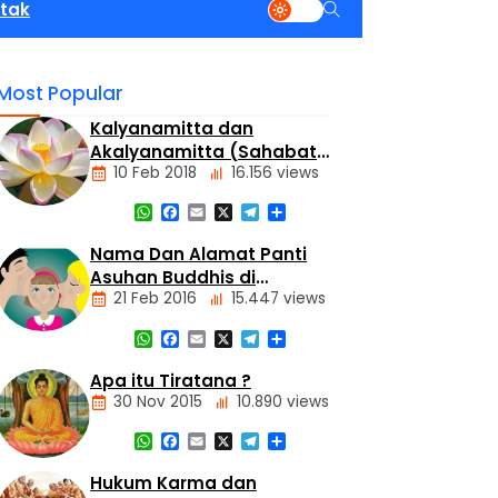
tak
Most Popular
Kalyanamitta dan
Akalyanamitta (Sahabat
10 Feb 2018
16.156 views
Baik dan Sahabat Palsu)
WhatsApp
Facebook
Email
X
Telegram
Share
Artikel
Nama Dan Alamat Panti
Asuhan Buddhis di
21 Feb 2016
15.447 views
Jakarta dan Tangerang
WhatsApp
Facebook
Email
X
Telegram
Share
Alamat
Tempat
Apa itu Tiratana ?
Buddhis
30 Nov 2015
10.890 views
Berita
Daerah
WhatsApp
Facebook
Email
X
Telegram
Share
Nasional
Dasar
Hukum Karma dan
Panti
Agama