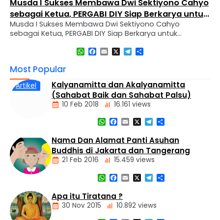
Musda I Sukses Membawa Dwi Sektiyono Cahyo
sebagai Ketua, PERGABI DIY Siap Berkarya untuk
Musda I Sukses Membawa Dwi Sektiyono Cahyo
Kemajuan Pendidikan Agama Buddha
sebagai Ketua, PERGABI DIY Siap Berkarya untuk
Kemajuan Pendidikan Agama Buddha Sleman, 30
WhatsApp
Facebook
Email
X
Telegram
Share
November 2024 – Perkumpulan Guru Agama Buddha
(PERGABI) Daerah Istimewa Yogyakarta mengadakan
Most Popular
Musyawarah Daerah (MUSDA) I pemilihan dan
pembentukan pengurus sekaligus melaksanakan
Kalyanamitta dan Akalyanamitta
Artikel
pelantikan pengurus baru untuk periode 2024-2027.
(Sahabat Baik dan Sahabat Palsu)
Kegiatan ini diselenggarakan di Vihara Dharma Wijaya,
10 Feb 2018
16.161 views
…
WhatsApp
Facebook
Email
X
Telegram
Share
Nama Dan Alamat Panti Asuhan
Buddhis di Jakarta dan Tangerang
21 Feb 2016
15.459 views
WhatsApp
Facebook
Email
X
Telegram
Share
Alamat
Tempat
Apa itu Tiratana ?
Buddhis
30 Nov 2015
10.892 views
Berita