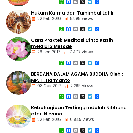
Daerah
WhatsApp
Facebook
Email
X
Telegram
Share
Nasional
Dasar
Hukum Karma dan Tumimbal Lahir
Panti
Agama
Asuhan
22 Feb 2016
8.598 views
Buddha
Tiga
WhatsApp
Facebook
Email
X
Telegram
Share
Mustika
Artikel
Cara Praktek Meditasi Cinta Kasih
Dasar
melalui 3 Metode
Agama
28 Jan 2017
7.477 views
Buddha
Hukum
WhatsApp
Facebook
Email
X
Telegram
Share
Kamma
Artikel
dan
Meditasi
BERDANA DALAM AGAMA BUDDHA Oleh :
Tumimbal-
lahir
MP. T. Harmanto
03 Des 2017
7.295 views
WhatsApp
Facebook
Email
X
Telegram
Share
Artikel
Kebahagiaan Tertinggi adalah Nibbana
atau Nirvana
22 Feb 2016
6.845 views
WhatsApp
Facebook
Email
X
Telegram
Share