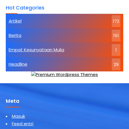
Artikel
Hot Categories
Dasar
Agama
Buddha
Artikel
172
Kebahagiaan
Tertinggi
Berita
151
Empat Kesunyataan Mulia
1
Headline
29
Meta
Masuk
Feed entri