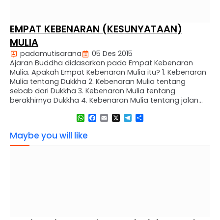
EMPAT KEBENARAN (KESUNYATAAN)
MULIA
padamutisarana
05 Des 2015
Ajaran Buddha didasarkan pada Empat Kebenaran
Mulia. Apakah Empat Kebenaran Mulia itu? 1. Kebenaran
Mulia tentang Dukkha 2. Kebenaran Mulia tentang
sebab dari Dukkha 3. Kebenaran Mulia tentang
berakhirnya Dukkha 4. Kebenaran Mulia tentang jalan
menuju lenyapnya Dukkha Kita dapat menganalogikan
WhatsApp
Facebook
Email
X
Telegram
Share
Kebenaran Mulia yang ditemukan oleh Buddha
Gautama dengan perumpamaan seorang dokter.
Maybe you will like
Ketika seorang pesakit datang menemui …