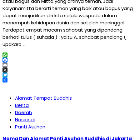
atau bagus dan Mitta yang artinya teman. Jadi
Kalyanamitta berarti teman yang baik atau bagus yang
dapat menjadikan diri kita selalu waspada dalam
menempuh kehidupan dunia dan setelah meninggal.
Terdapat empat macam sahabat yang dipandang
berhati tulus ( suhada ) : yaitu A. sahabat penolong (
upakaro …
WhatsApp
Facebook
Email
X
Telegram
Share
Alamat Tempat Buddhis
Berita
Daerah
Nasional
Panti Asuhan
Nama Dan Alamat Panti Asuhan Buddhis di Jakarta