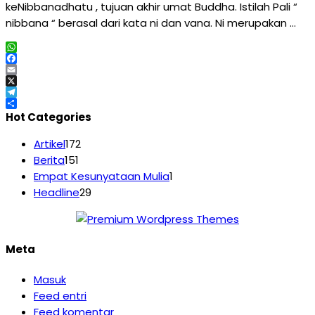
keNibbanadhatu , tujuan akhir umat Buddha. Istilah Pali “
nibbana “ berasal dari kata ni dan vana. Ni merupakan …
WhatsApp
Facebook
Email
X
Telegram
Share
Hot Categories
Artikel
172
Berita
151
Empat Kesunyataan Mulia
1
Headline
29
Meta
Masuk
Feed entri
Feed komentar