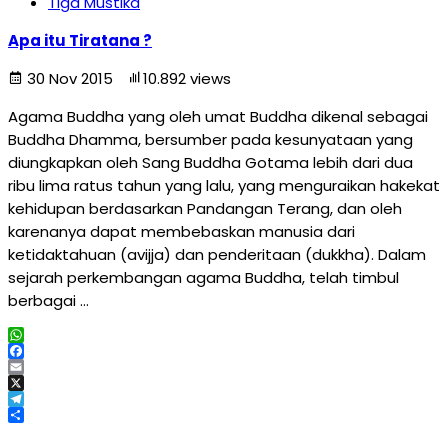
Tiga Mustika
Apa itu Tiratana ?
30 Nov 2015
10.892 views
Agama Buddha yang oleh umat Buddha dikenal sebagai
Buddha Dhamma, bersumber pada kesunyataan yang
diungkapkan oleh Sang Buddha Gotama lebih dari dua
ribu lima ratus tahun yang lalu, yang menguraikan hakekat
kehidupan berdasarkan Pandangan Terang, dan oleh
karenanya dapat membebaskan manusia dari
ketidaktahuan (avijja) dan penderitaan (dukkha). Dalam
sejarah perkembangan agama Buddha, telah timbul
berbagai …
WhatsApp
Facebook
Email
X
Telegram
Share