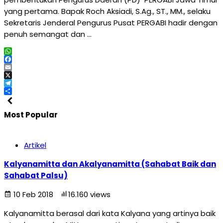
yang pertama. Bapak Roch Aksiadi, S.Ag., ST., MM., selaku
Sekretaris Jenderal Pengurus Pusat PERGABI hadir dengan
penuh semangat dan …
WhatsApp
Facebook
Email
X
Telegram
Share
Most Popular
Artikel
Kalyanamitta dan Akalyanamitta (Sahabat Baik dan
Sahabat Palsu)
10 Feb 2018
16.160 views
Kalyanamitta berasal dari kata Kalyana yang artinya baik