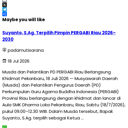
Facebook
Email
X
Telegram
Share
Maybe you will like
Suyanto, S.Ag. Terpilih Pimpin PERGABI Riau 2026–
2030
padamutisarana
18 Jul 2026
Musda dan Pelantikan PD PERGABI Riau Berlangsung
Khidmat Pekanbaru, 18 Juli 2026 — Musyawarah Daerah
(Musda) dan Pelantikan Pengurus Daerah (PD)
Perkumpulan Guru Agama Buddha Indonesia (PERGABI)
Provinsi Riau berlangsung dengan khidmat dan lancar di
Aula SMK Dharma Loka Pekanbaru, Riau, Sabtu (18/7/2026),
pukul 09.00–12.30 WIB. Dalam Musda tersebut, Bapak
Suyanto, S.Ag. terpilih sebagai Ketua …