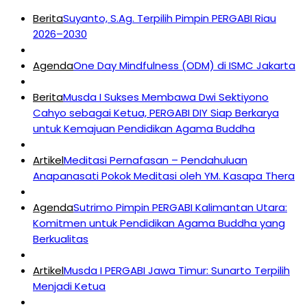
Berita
Suyanto, S.Ag. Terpilih Pimpin PERGABI Riau
2026–2030
Agenda
One Day Mindfulness (ODM) di ISMC Jakarta
Berita
Musda I Sukses Membawa Dwi Sektiyono
Cahyo sebagai Ketua, PERGABI DIY Siap Berkarya
untuk Kemajuan Pendidikan Agama Buddha
Artikel
Meditasi Pernafasan – Pendahuluan
Anapanasati Pokok Meditasi oleh YM. Kasapa Thera
Agenda
Sutrimo Pimpin PERGABI Kalimantan Utara:
Komitmen untuk Pendidikan Agama Buddha yang
Berkualitas
Artikel
Musda I PERGABI Jawa Timur: Sunarto Terpilih
Menjadi Ketua