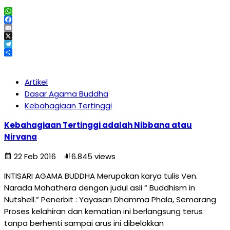
WhatsApp
Facebook
Email
X
Telegram
Share
Artikel
Dasar Agama Buddha
Kebahagiaan Tertinggi
Kebahagiaan Tertinggi adalah Nibbana atau
Nirvana
22 Feb 2016
6.845 views
INTISARI AGAMA BUDDHA Merupakan karya tulis Ven.
Narada Mahathera dengan judul asli “ Buddhism in
Nutshell.” Penerbit : Yayasan Dhamma Phala, Semarang
Proses kelahiran dan kematian ini berlangsung terus
tanpa berhenti sampai arus ini dibelokkan