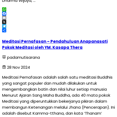
Dharma Wijaya, …
WhatsApp
Facebook
Email
X
Telegram
Share
Meditasi Pernafasan – Pendahuluan Anapanasati
Pokok Meditasi oleh YM. Kasapa Thera
padamutisarana
28 Nov 2024
Meditasi Pernafasan adalah salah satu meditasi Buddhis
yang sangat populer dan mudah dilakukan untuk
mengembangkan batin dan nilai luhur setiap manusia
Menurut Ajaran Sang Maha Buddha, ada 40 mata pokok
Meditasi yang diperuntukkan bekerjanya pikiran dalam
membangun Ketenangan melalui Jhana (Pencerapan). Ini
adalah disebut Kamma-tthana, dan kata ‘Thanam’