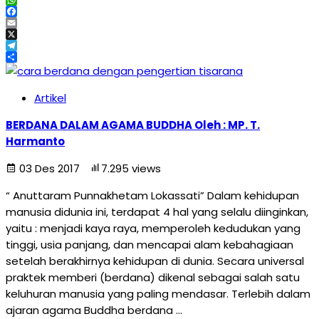
WhatsApp
Facebook
Email
X
Telegram
Share
Artikel
BERDANA DALAM AGAMA BUDDHA Oleh : MP. T.
Harmanto
03 Des 2017
7.295 views
“ Anuttaram Punnakhetam Lokassati” Dalam kehidupan
manusia didunia ini, terdapat 4 hal yang selalu diinginkan,
yaitu : menjadi kaya raya, memperoleh kedudukan yang
tinggi, usia panjang, dan mencapai alam kebahagiaan
setelah berakhirnya kehidupan di dunia. Secara universal
praktek memberi (berdana) dikenal sebagai salah satu
keluhuran manusia yang paling mendasar. Terlebih dalam
ajaran agama Buddha berdana …