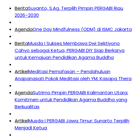
Berita
Suyanto, S.Ag. Terpilih Pimpin PERGABI Riau
2026–2030
Agenda
One Day Mindfulness (ODM) di ISMC Jakarta
Berita
Musda I Sukses Membawa Dwi Sektiyono
Cahyo sebagai Ketua, PERGABI DIY Siap Berkarya
untuk Kemajuan Pendidikan Agama Buddha
Artikel
Meditasi Pernafasan – Pendahuluan
Anapanasati Pokok Meditasi oleh YM. Kasapa Thera
Agenda
Sutrimo Pimpin PERGABI Kalimantan Utara:
Komitmen untuk Pendidikan Agama Buddha yang
Berkualitas
Artikel
Musda I PERGABI Jawa Timur: Sunarto Terpilih
Menjadi Ketua