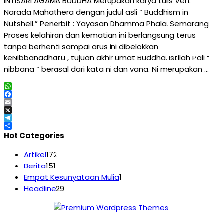
INTISARI AGAMA BUDDHA Merupakan karya tulis Ven.
Narada Mahathera dengan judul asli “ Buddhism in
Nutshell.” Penerbit : Yayasan Dhamma Phala, Semarang
Proses kelahiran dan kematian ini berlangsung terus
tanpa berhenti sampai arus ini dibelokkan
keNibbanadhatu , tujuan akhir umat Buddha. Istilah Pali “
nibbana “ berasal dari kata ni dan vana. Ni merupakan …
WhatsApp
Facebook
Email
X
Telegram
Share
Hot Categories
Artikel
172
Berita
151
Empat Kesunyataan Mulia
1
Headline
29