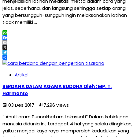
menjelaskan latihan meditasi metta dalam cara yang
jelas, sederhana, dan langsung sehingga setiap orang
yang bersungguh-sungguh ingin melaksanakan latihan
tidak memiliki …
WhatsApp
Facebook
Email
X
Telegram
Share
Artikel
BERDANA DALAM AGAMA BUDDHA Oleh : MP. T.
Harmanto
03 Des 2017
7.296 views
“ Anuttaram Punnakhetam Lokassati” Dalam kehidupan
manusia didunia ini, terdapat 4 hal yang selalu diinginkan,
yaitu : menjadi kaya raya, memperoleh kedudukan yang