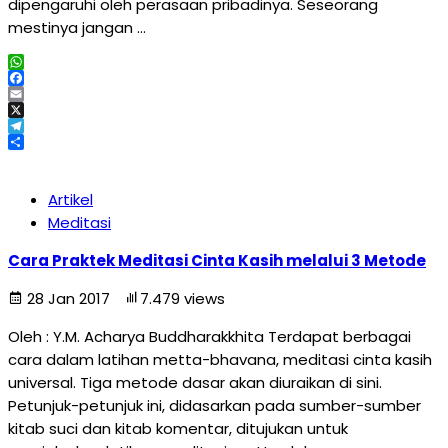
dipengaruhi oleh perasaan pribadinya. Seseorang
mestinya jangan …
WhatsApp
Facebook
Email
X
Telegram
Share
Artikel
Meditasi
Cara Praktek Meditasi Cinta Kasih melalui 3 Metode
28 Jan 2017
7.479 views
Oleh : Y.M. Acharya Buddharakkhita Terdapat berbagai
cara dalam latihan metta-bhavana, meditasi cinta kasih
universal. Tiga metode dasar akan diuraikan di sini.
Petunjuk-petunjuk ini, didasarkan pada sumber-sumber
kitab suci dan kitab komentar, ditujukan untuk