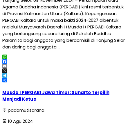
Tanjung Selor, 09 November 2024 – Perkumpulan Guru
Agama Buddha Indonesia (PERGABI) kini resmi terbentuk
di Provinsi Kalimantan Utara (Kaltara). Kepengurusan
PERGABI Kaltara untuk masa bakti 2024-2027 dibentuk
melalui Musyawarah Daerah I (Musda I) PERGABI Kaltara
yang berlangsung secara luring di Sekolah Buddhis
Paramita bagi anggota yang berdomisili di Tanjung Selor
dan daring bagi anggota …
WhatsApp
Facebook
Email
X
Telegram
Share
Musda I PERGABI Jawa Timur: Sunarto Terpilih
Menjadi Ketua
padamutisarana
10 Agu 2024