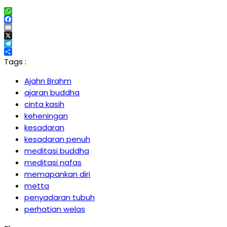
WhatsApp
Facebook
Email
X
Telegram
Share
Tags :
Ajahn Brahm
ajaran buddha
cinta kasih
keheningan
kesadaran
kesadaran penuh
meditasi buddha
meditasi nafas
memapankan diri
metta
penyadaran tubuh
perhatian welas