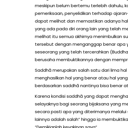
meskipun belum bertemu terlebih dahulu, ka
pemeriksaan, penyelidikan terhadap ajaran
dapat melihat dan memastikan adanya hal-ha
yang ada pada diri orang lain yang telah 
melihat itu semua akhirnya menimbulkan suk
tersebut dengan menganggap benar apa yang t
seseorang yang telah tercerahkan (Buddha) 
berusaha membuktikannya dengan memprakt
Saddhā merupakan salah satu dari lima hal
menghasilkan hal yang benar atau hal yang 
berdasarkan saddhā nantinya bisa benar at
Karena kondisi saddhā yang dapat menghas
selayaknya bagi seorang bijaksana yang m
secara pasti apa yang diterimanya melalu
lainnya adalah salah” hingga ia membukti
“Demikianlah keyakinan saya“.