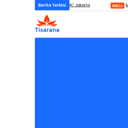
ay Mindfulness (ODM) di ISMC Jakarta
Musda I
BERITA