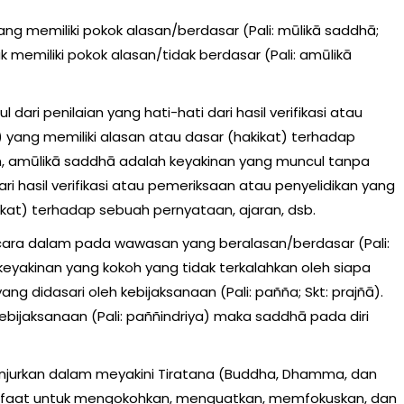
ang memiliki pokok alasan/berdasar (Pali: mūlikā saddhā;
 memiliki pokok alasan/tidak berdasar (Pali: amūlikā
ari penilaian yang hati-hati dari hasil verifikasi atau
 yang memiliki alasan atau dasar (hakikat) terhadap
n, amūlikā saddhā adalah keyakinan yang muncul tanpa
ari hasil verifikasi atau pemeriksaan atau penyelidikan yang
ikat) terhadap sebuah pernyataan, ajaran, dsb.
ara dalam pada wawasan yang beralasan/berdasar (Pali:
yakinan yang kokoh yang tidak terkalahkan oleh siapa
ng didasari oleh kebijaksanaan (Pali: pañña; Skt: prajñā).
ebijaksanaan (Pali: paññindriya) maka saddhā pada diri
ianjurkan dalam meyakini Tiratana (Buddha, Dhamma, dan
anfaat untuk mengokohkan, menguatkan, memfokuskan, dan