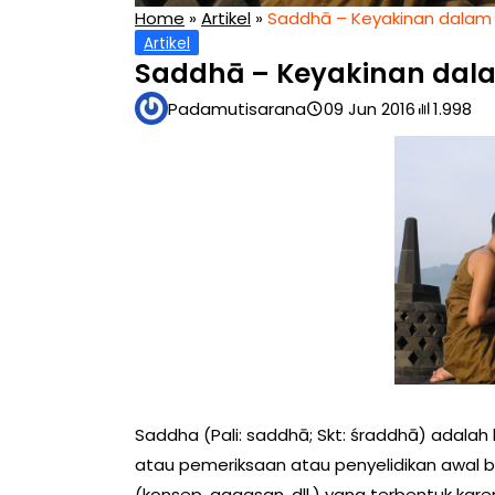
Home
»
Artikel
»
Saddhā – Keyakinan dala
Artikel
Saddhā – Keyakinan da
Padamutisarana
09 Jun 2016
1.998
Saddha (Pali: saddhā; Skt: śraddhā) adalah 
atau pemeriksaan atau penyelidikan awal 
(konsep, gagasan, dll.) yang terbentuk kar