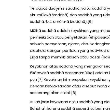
Terdapat dua jenis saddhā, yaitu: saddhā y
Skt: mūlakā śraddhā) dan saddhā yang tidak
saddhā; Skt: amūlakā śraddhā).[6]
Mūlikā saddhā adalah keyakinan yang muncul d
pemeriksaan atau penyelidikan (ehipassiko)
sebuah pernyataan, ajaran, dsb. Sedangka
didahului dengan penilaian yang hati-hati d
juga tanpa memiliki alasan atau dasar (hak
Keyakinan atau saddhā yang mengakar sec
ākāravatā saddhā dassanamūlika) adalah ke
pun.[7] Keyakinan ini merupakan keyakinan ya
Dengan kebijaksanaan atau disebut indria k
seseorang akan stabil.[8]
Itulah jenis keyakinan atau saddhā yang d
Sangha), karena saddhā seperti itu berm