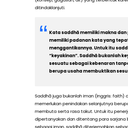
ditindaklanjuti.
Kata saddhā memiliki makna dan 
memiliki padanan kata yang tepa
menggantikannya. Untuk itu saddh
“keyakinan”. Saddhā bukanlah k
sesuatu sebagai kebenaran tanpa 
berupa usaha membuktikan sesua
Saddhā juga bukanlah iman (Inggris: faith
memerlukan penindakan selanjutnya berup
membuta serta rasa takut. Untuk itu pener
dipertanyakan dan ditentang para sarjana 
sebagai iman, saddhā diterjemahkan sebagai