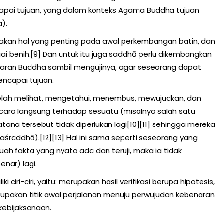
pai tujuan, yang dalam konteks Agama Buddha tujuan
).
pakan hal yang penting pada awal perkembangan batin, dan
benih.[9] Dan untuk itu juga saddhā perlu dikembangkan
jaran Buddha sambil mengujinya, agar seseorang dapat
ncapai tujuan.
 telah melihat, mengetahui, menembus, mewujudkan, dan
ecara langsung terhadap sesuatu (misalnya salah satu
ana tersebut tidak diperlukan lagi[10][11] sehingga mereka
aśraddhā).[12][13] Hal ini sama seperti seseorang yang
ah fakta yang nyata ada dan teruji, maka ia tidak
nar) lagi.
 ciri-ciri, yaitu: merupakan hasil verifikasi berupa hipotesis,
erupakan titik awal perjalanan menuju perwujudan kebenaran
 kebijaksanaan.