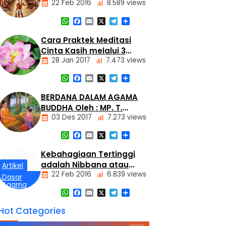
22 Feb 2016
8.589 views
Tiga
Mustika
WhatsApp
Facebook
Email
X
Telegram
Share
Artikel
Dasar
Cara Praktek Meditasi
Agama
Cinta Kasih melalui 3
Buddha
28 Jan 2017
7.473 views
Metode
Hukum
Kamma
WhatsApp
Facebook
Email
X
Telegram
Share
dan
Artikel
Tumimbal-
lahir
Meditasi
BERDANA DALAM AGAMA
BUDDHA Oleh : MP. T.
03 Des 2017
7.273 views
Harmanto
WhatsApp
Facebook
Email
X
Telegram
Share
Artikel
Kebahagiaan Tertinggi
adalah Nibbana atau
Artikel
22 Feb 2016
6.839 views
Nirvana
Dasar
Agama
WhatsApp
Facebook
Email
X
Telegram
Share
Buddha
Kebahagiaan
Hot Categories
Tertinggi