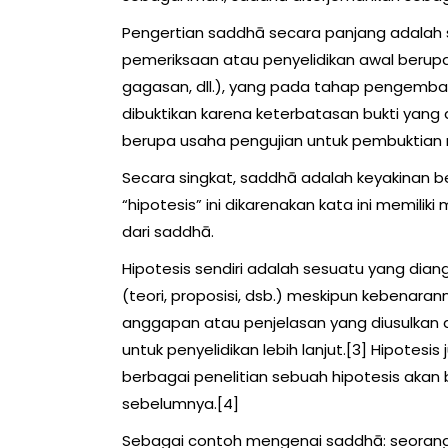
Pengertian saddhā secara panjang adalah si
pemeriksaan atau penyelidikan awal berup
gagasan, dll.), yang pada tahap pengemban
dibuktikan karena keterbatasan bukti yang a
berupa usaha pengujian untuk pembuktian 
Secara singkat, saddhā adalah keyakinan b
“hipotesis” ini dikarenakan kata ini memil
dari saddhā.
Hipotesis sendiri adalah sesuatu yang di
(teori, proposisi, dsb.) meskipun kebenarann
anggapan atau penjelasan yang diusulkan di
untuk penyelidikan lebih lanjut.[3] Hipotesi
berbagai penelitian sebuah hipotesis aka
sebelumnya.[4]
Sebagai contoh mengenai saddhā: seorang