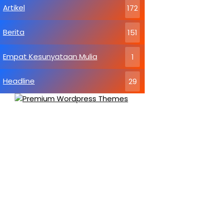
Artikel
172
Berita
151
Empat Kesunyataan Mulia
1
Headline
29