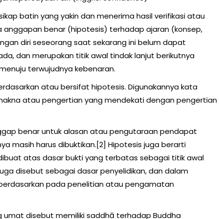
kap batin yang yakin dan menerima hasil verifikasi atau
a anggapan benar (hipotesis) terhadap ajaran (konsep,
gan diri seseorang saat sekarang ini belum dapat
da, dan merupakan titik awal tindak lanjut berikutnya
menuju terwujudnya kebenaran.
erdasarkan atau bersifat hipotesis. Digunakannya kata
iki makna atau pengertian yang mendekati dengan pengertian
anggap benar untuk alasan atau pengutaraan pendapat
ya masih harus dibuktikan.[2] Hipotesis juga berarti
buat atas dasar bukti yang terbatas sebagai titik awal
s juga disebut sebagai dasar penyelidikan, dan dalam
n berdasarkan pada penelitian atau pengamatan
 umat disebut memiliki saddhā terhadap Buddha