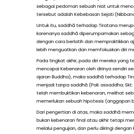
sebagai pedoman sebuah niat untuk menca
tersebut adalah Kebebasan Sejati (Nibbana
Untuk itu, saddhā terhadap Tiratana meru
karenanya saddhā diperumpamakan sebagai 
dengan cara berlatih dan mempraktikkan a
lebih menguatkan dan memfokuskan diri me
Pada tingkat akhir, pada diri mereka yang
mencapai Kebenaran oleh dirinya sendiri s
ajaran Buddha), maka saddhā terhadap Tirat
menjadi tanpa saddhā (Pali: assaddha; Skt: 
telah membuktikan kebenaran, melihat sebu
memerlukan sebuah hipotesis (anggapan be
Dari pengertian di atas, maka saddhā memiliki
bukan kebenaran final atau akhir tetapi m
melalui pengujian, dan perlu diiringi dengan