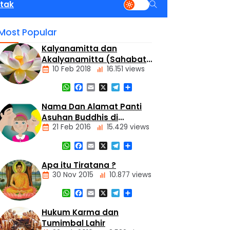
tak
Most Popular
Kalyanamitta dan
Akalyanamitta (Sahabat
10 Feb 2018
16.151 views
Baik dan Sahabat Palsu)
WhatsApp
Facebook
Email
X
Telegram
Share
Artikel
Nama Dan Alamat Panti
Asuhan Buddhis di
21 Feb 2016
15.429 views
Jakarta dan Tangerang
WhatsApp
Facebook
Email
X
Telegram
Share
Alamat
Tempat
Apa itu Tiratana ?
Buddhis
30 Nov 2015
10.877 views
Berita
Daerah
WhatsApp
Facebook
Email
X
Telegram
Share
Nasional
Dasar
Hukum Karma dan
Panti
Agama
Asuhan
Tumimbal Lahir
Buddha