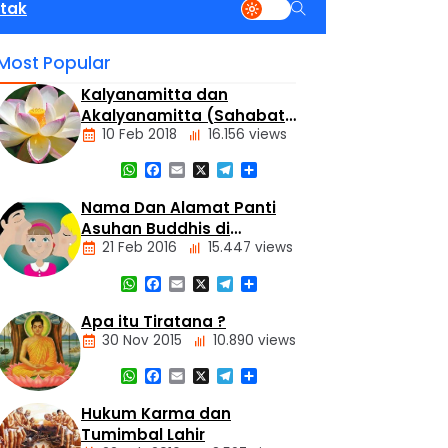
tak
Most Popular
Kalyanamitta dan
Akalyanamitta (Sahabat
10 Feb 2018
16.156 views
Baik dan Sahabat Palsu)
WhatsApp
Facebook
Email
X
Telegram
Share
Artikel
Nama Dan Alamat Panti
Asuhan Buddhis di
21 Feb 2016
15.447 views
Jakarta dan Tangerang
WhatsApp
Facebook
Email
X
Telegram
Share
Alamat
Tempat
Apa itu Tiratana ?
Buddhis
30 Nov 2015
10.890 views
Berita
Daerah
WhatsApp
Facebook
Email
X
Telegram
Share
Nasional
Dasar
Hukum Karma dan
Panti
Agama
Asuhan
Tumimbal Lahir
Buddha