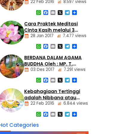
22 Feb 2016
8.597 views
Tiga
Mustika
WhatsApp
Facebook
Email
X
Telegram
Share
Artikel
Dasar
Cara Praktek Meditasi
Agama
Cinta Kasih melalui 3
Buddha
28 Jan 2017
7.477 views
Metode
Hukum
Kamma
WhatsApp
Facebook
Email
X
Telegram
Share
dan
Artikel
Tumimbal-
lahir
Meditasi
BERDANA DALAM AGAMA
BUDDHA Oleh : MP. T.
03 Des 2017
7.291 views
Harmanto
WhatsApp
Facebook
Email
X
Telegram
Share
Artikel
Kebahagiaan Tertinggi
adalah Nibbana atau
22 Feb 2016
6.844 views
Nirvana
WhatsApp
Facebook
Email
X
Telegram
Share
Artikel
Hot Categories
Dasar
Agama
Buddha