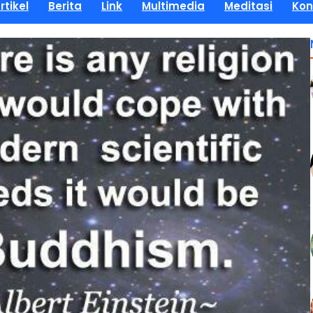
rtikel
Berita
Link
Multimedia
Meditasi
Kon