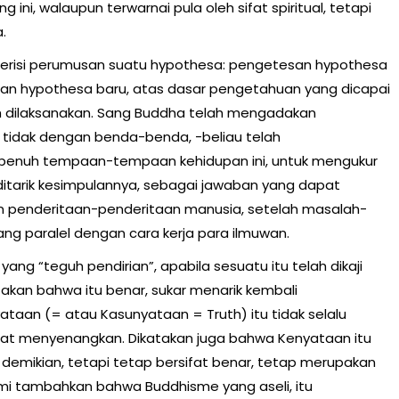
g ini, walaupun terwarnai pula oleh sifat spiritual, tetapi
.
berisi perumusan suatu hypothesa: pengetesan hypothesa
an hypothesa baru, atas dasar pengetahuan yang dicapai
 dilaksanakan. Sang Buddha telah mengadakan
tidak dengan benda-benda, -beliau telah
enuh tempaan-tempaan kehidupan ini, untuk mengukur
tarik kesimpulannya, sebagai jawaban yang dapat
 penderitaan-penderitaan manusia, setelah masalah-
ng paralel dengan cara kerja para ilmuwan.
 yang “teguh pendirian”, apabila sesuatu itu telah dikaji
atakan bahwa itu benar, sukar menarik kembali
ataan (= atau Kasunyataan = Truth) itu tidak selalu
sifat menyenangkan. Dikatakan juga bahwa Kenyataan itu
 demikian, tetapi tetap bersifat benar, tetap merupakan
mi tambahkan bahwa Buddhisme yang aseli, itu