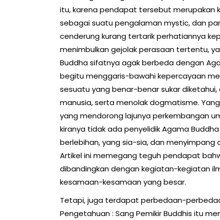
itu, karena pendapat tersebut merupakan k
sebagai suatu pengalaman mystic, dan par
cenderung kurang tertarik perhatiannya ke
menimbulkan gejolak perasaan tertentu, yan
Buddha sifatnya agak berbeda dengan Aga
begitu menggaris-bawahi kepercayaan meng
sesuatu yang benar-benar sukar diketahui, 
manusia, serta menolak dogmatisme. Yang
yang mendorong lajunya perkembangan uma
kiranya tidak ada penyelidik Agama Bud
berlebihan, yang sia-sia, dan menyimpang da
Artikel ini memegang teguh pendapat bah
dibandingkan dengan kegiatan-kegiatan ilm
kesamaan-kesamaan yang besar.
Tetapi, juga terdapat perbedaan-perbeda
Pengetahuan : Sang Pemikir Buddhis itu memil