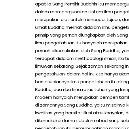
apabila Sang Pemikir Buddhis itu memper
dalam mempergunakan sistem ilmu pengeta
merupakan alat untuk mencapai tujuan, dan 
umat Buddha melihat didalam ilmu pengetah
prinsip yang pernah diungkapkan oleh Sang
ilmu pengetahuan itu hanyalah merupakan 
pernah dikemukakan oleh Sang Buddha, yan
terdapat didalam methodologi ilmiah, itu 
ilmuwan sekarang. Sejak zaman sekarang in
pengetahuan; dalam hal ini, kita hanya ak
bersesuaiannya ilmu pengetahuan itu deng
Buddha, dua ribu lima ratus tahun yang la
modern hanyalah merupakan pemberi tamb
di zamannya Sang Buddha, yaitu misalnya k
kwalitas yang bersifat illusi atau khayala
dikemukakan lama sebelum abad yang sekara
pengetahuan itu berkemungkinan mampu