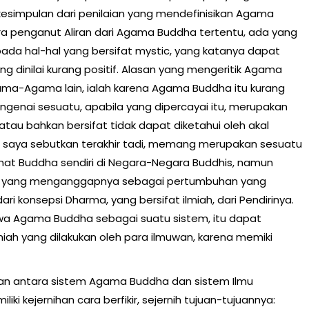
esimpulan dari penilaian yang mendefinisikan Agama
a penganut Aliran dari Agama Buddha tertentu, ada yang
pada hal-hal yang bersifat mystic, yang katanya dapat
g dinilai kurang positif. Alasan yang mengeritik Agama
ma-Agama lain, ialah karena Agama Buddha itu kurang
enai sesuatu, apabila yang dipercayai itu, merupakan
atau bahkan bersifat tidak dapat diketahui oleh akal
 saya sebutkan terakhir tadi, memang merupakan sesuatu
t Buddha sendiri di Negara-Negara Buddhis, namun
dha yang menganggapnya sebagai pertumbuhan yang
ri konsepsi Dharma, yang bersifat ilmiah, dari Pendirinya.
wa Agama Buddha sebagai suatu sistem, itu dapat
iah yang dilakukan oleh para ilmuwan, karena memiki
an antara sistem Agama Buddha dan sistem Ilmu
iki kejernihan cara berfikir, sejernih tujuan-tujuannya: