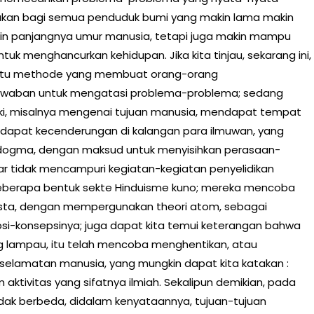
kan bagi semua penduduk bumi yang makin lama makin
 panjangnya umur manusia, tetapi juga makin mampu
uk menghancurkan kehidupan. Jika kita tinjau, sekarang ini,
 suatu methode yang membuat orang-orang
jawaban untuk mengatasi problema-problema; sedang
ki, misalnya mengenai tujuan manusia, mendapat tempat
dapat kecenderungan di kalangan para ilmuwan, yang
 dogma, dengan maksud untuk menyisihkan perasaan-
r tidak mencampuri kegiatan-kegiatan penyelidikan
 beberapa bentuk sekte Hinduisme kuno; mereka mencoba
ta, dengan mempergunakan theori atom, sebagai
si-konsepsinya; juga dapat kita temui keterangan bahwa
g lampau, itu telah mencoba menghentikan, atau
elamatan manusia, yang mungkin dapat kita katakan :
ktivitas yang sifatnya ilmiah. Sekalipun demikian, pada
dak berbeda, didalam kenyataannya, tujuan-tujuan