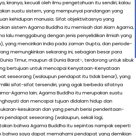
iranya, kecuali oleh ilmu pengetahuan itu sendiri, kalau
akan suatu sistem, yang mempunyai pandangan yang
juan kehidupan manusia. Sifat objektivitasnya yang
bkan sistem Agama Buddha itu memisah dari Alam Agama,
 lalu menggabung dengan jenis penyelidikan ilmiah yang
), yang mencirikan India pada zaman Gupta, dan periode-
 yang memungkinkan sekarang ini, sebagian besar para
i Dunia Timur, maupun di Dunia Barat-, terdorong untuk sibuk
g bertujuan untuk mencapai Kenyataan-Kenyataan
t seseorang (walaupun pendapat itu tidak benar), yang
i sifat-sifat tersendiri, yang agak berbeda sifatnya
gama-Agama lain; Agama Buddha itu merupakan suatu
nghayati dan mencapai tujuan didalam hidup dan
kesukaran-kesukaran dan yang penuh berisi penderitaan-
 pendapat seseorang (walaupun, sekali lagi,
atakan bahwa Agama Buddha itu sepintas nampak seperti
an bahwa saya dapat memahami pendapat yang demikian