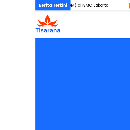
One Day Mindfulness (ODM) di ISMC Jakarta
A
BERITA