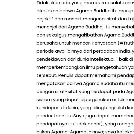
Tidak akan ada yang mempermasalahkannya, k
dikatakan bahwa Agama Buddha itu merup
objektif dan mandiri, mengenai sifat dan tu
menonjol dari Agama Buddha, itu menyeba
dan sekaligus mengakibatkan Agama Buddha
berusaha untuk mencari Kenyataan (=Truth
periode awal lainnya dari peradaban India,
cendekiawan dari dunia intellektual, -baik d
memperkembangkan ilmu pengetahuan yan
tersebut. Penulis dapat memahami pendapa
mengatakan bahwa Agama Buddha itu memilik
dengan sifat-sifat yang terdapat pada A
sistem yang dapat dipergunakan untuk me
kehidupan di dunia, yang dilingkungi oleh 
penderitaan itu. Saya juga dapat memahami
pendapatnya itu tidak benar), yang meng
bukan Agama-Agama lainnya; saya katak