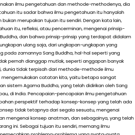
gunakan ilmu pengetahuan dan methode-methodenya, dia
huan itu sadar bahwa ilmu pengetahuan itu hanyalah
bukan merupakan tujuan itu sendiri. Dengan kata lain,
uan itu, refleksi, atau pencerminan, mengenai prinsip-
 Buddha, dan bahwa prinsip-prinsip yang terdapat didalam
ungkapan ulang saja, dari ungkapan-ungkapan yang
g pada zamannya Sang Buddha, hal-hal seperti yang
tidak pernah dianggap mutlak, seperti anggapan banyak
i, dunia tidak terpisah dari methode-methode ilmu
an mengemukakan catatan kita, yaitu betapa sangat
an sistem Agama Buddha, yang telah didirikan oleh Sang
mpau, di India. Pencapaian-pencapaian ilmu pengetahuan
ahan perspektif terhadap konsep-konsep yang telah ada
onsep tidak tetapnya dari segala sesuatu, mengenai
n, dan mengenai konsep anatman, dan sebagainya, yang telah
ng ini. Sebagai tujuan itu sendiri, memang ilmu
 memecahkan problema-problema yang nyata-nyata