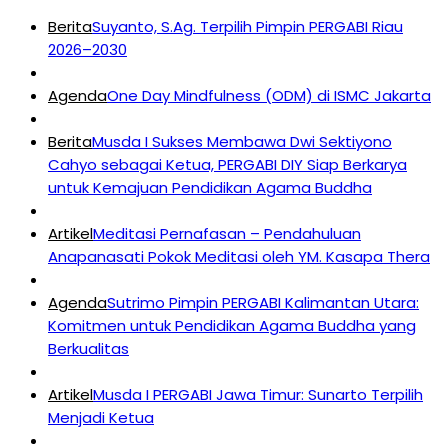
Berita
Suyanto, S.Ag. Terpilih Pimpin PERGABI Riau
2026–2030
Agenda
One Day Mindfulness (ODM) di ISMC Jakarta
Berita
Musda I Sukses Membawa Dwi Sektiyono
Cahyo sebagai Ketua, PERGABI DIY Siap Berkarya
untuk Kemajuan Pendidikan Agama Buddha
Artikel
Meditasi Pernafasan – Pendahuluan
Anapanasati Pokok Meditasi oleh YM. Kasapa Thera
Agenda
Sutrimo Pimpin PERGABI Kalimantan Utara:
Komitmen untuk Pendidikan Agama Buddha yang
Berkualitas
Artikel
Musda I PERGABI Jawa Timur: Sunarto Terpilih
Menjadi Ketua