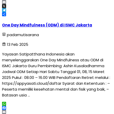
Facebook
Email
X
Telegram
Share
One Day Mindfulness (ODM) di ISMC Jakarta
padamutisarana
13 Feb 2025
Yayasan Satipatthana Indonesia akan
menyelenggarakan One Day Mindfulness atau ODM di
ISMC Jakarta Guru Pembimbing: Ashin Kusaladhamma
Jadwal ODM Setiap Hari Sabtu Tanggal 01, 08, 15 Maret
2025 Pukul : 08.00 – 16.00 WIB Pendaftaran Retret melalui :
https://appyasati.cloud/daftar Syarat dan Ketentuan : –
Peserta memiliki kesehatan mental dan fisik yang baik, –
Batasan usia …
WhatsApp
Facebook