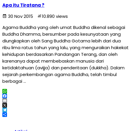
Apa itu Tiratana ?
30 Nov 2015
10.890 views
Agama Buddha yang oleh umat Buddha dikenal sebagai
Buddha Dhamma, bersumber pada kesunyataan yang
diungkapkan oleh Sang Buddha Gotama lebih dari dua
ribu lima ratus tahun yang lalu, yang menguraikan hakekat
kehidupan berdasarkan Pandangan Terang, dan oleh
karenanya dapat membebaskan manusia dari
ketidaktahuan (avijja) dan penderitaan (dukkha). Dalam
sejarah perkembangan agama Buddha, telah timbul
berbagai …
WhatsApp
Facebook
Email
X
Telegram
Share