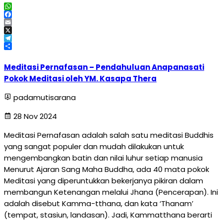
WhatsApp
Facebook
Email
X
Telegram
Share
Meditasi Pernafasan – Pendahuluan Anapanasati
Pokok Meditasi oleh YM. Kasapa Thera
padamutisarana
28 Nov 2024
Meditasi Pernafasan adalah salah satu meditasi Buddhis
yang sangat populer dan mudah dilakukan untuk
mengembangkan batin dan nilai luhur setiap manusia
Menurut Ajaran Sang Maha Buddha, ada 40 mata pokok
Meditasi yang diperuntukkan bekerjanya pikiran dalam
membangun Ketenangan melalui Jhana (Pencerapan). Ini
adalah disebut Kamma-tthana, dan kata ‘Thanam’
(tempat, stasiun, landasan). Jadi, Kammatthana berarti