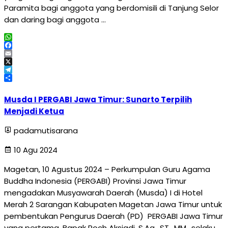
Paramita bagi anggota yang berdomisili di Tanjung Selor
dan daring bagi anggota …
WhatsApp
Facebook
Email
X
Telegram
Share
Musda I PERGABI Jawa Timur: Sunarto Terpilih
Menjadi Ketua
padamutisarana
10 Agu 2024
Magetan, 10 Agustus 2024 – Perkumpulan Guru Agama
Buddha Indonesia (PERGABI) Provinsi Jawa Timur
mengadakan Musyawarah Daerah (Musda) I di Hotel
Merah 2 Sarangan Kabupaten Magetan Jawa Timur untuk
pembentukan Pengurus Daerah (PD) PERGABI Jawa Timur
yang pertama. Bapak Roch Aksiadi, S.Ag., ST., MM., selaku