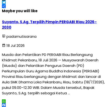
X
Telegram
Share
Maybe you will like
Suyanto, S.Ag. Terpilih Pimpin PERGABI Riau 2026–
2030
padamutisarana
18 Jul 2026
Musda dan Pelantikan PD PERGABI Riau Berlangsung
Khidmat Pekanbaru, 18 Juli 2026 — Musyawarah Daerah
(Musda) dan Pelantikan Pengurus Daerah (PD)
Perkumpulan Guru Agama Buddha Indonesia (PERGABI)
Provinsi Riau berlangsung dengan khidmat dan lancar di
Aula SMK Dharma Loka Pekanbaru, Riau, Sabtu (18/7/2026),
pukul 09.00–12.30 WIB. Dalam Musda tersebut, Bapak
Suyanto, S.Ag. terpilih sebagai Ketua …
WhatsApp