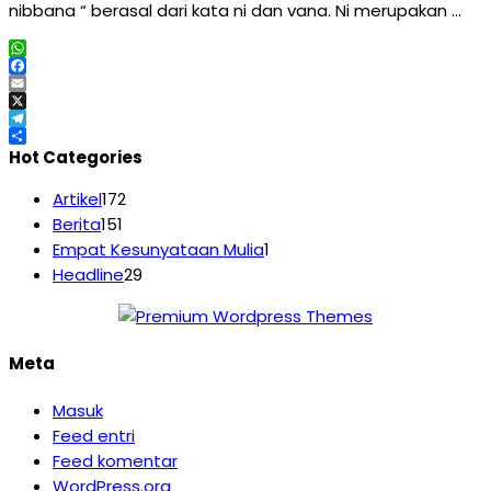
nibbana “ berasal dari kata ni dan vana. Ni merupakan …
WhatsApp
Facebook
Email
X
Telegram
Share
Hot Categories
Artikel
172
Berita
151
Empat Kesunyataan Mulia
1
Headline
29
Meta
Masuk
Feed entri
Feed komentar
WordPress.org