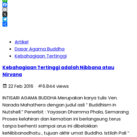
WhatsApp
Facebook
Email
X
Telegram
Share
Artikel
Dasar Agama Buddha
Kebahagiaan Tertinggi
Kebahagiaan Tertinggi adalah Nibbana atau
Nirvana
22 Feb 2016
6.844 views
INTISARI AGAMA BUDDHA Merupakan karya tulis Ven.
Narada Mahathera dengan judul asli “ Buddhism in
Nutshell.” Penerbit : Yayasan Dhamma Phala, Semarang
Proses kelahiran dan kematian ini berlangsung terus
tanpa berhenti sampai arus ini dibelokkan
keNibbanadhatu , tujuan akhir umat Buddha. Istilah Pali “