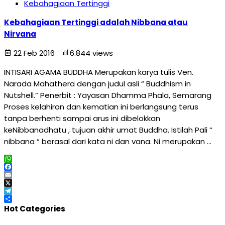
Kebahagiaan Tertinggi
Kebahagiaan Tertinggi adalah Nibbana atau
Nirvana
22 Feb 2016
6.844 views
INTISARI AGAMA BUDDHA Merupakan karya tulis Ven.
Narada Mahathera dengan judul asli “ Buddhism in
Nutshell.” Penerbit : Yayasan Dhamma Phala, Semarang
Proses kelahiran dan kematian ini berlangsung terus
tanpa berhenti sampai arus ini dibelokkan
keNibbanadhatu , tujuan akhir umat Buddha. Istilah Pali “
nibbana “ berasal dari kata ni dan vana. Ni merupakan …
WhatsApp
Facebook
Email
X
Telegram
Share
Hot Categories