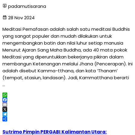
padamutisarana
28 Nov 2024
Meditasi Pernafasan adalah salah satu meditasi Buddhis
yang sangat populer dan mudah dilakukan untuk
mengembangkan batin dan nilai luhur setiap manusia
Menurut Ajaran Sang Maha Buddha, ada 40 mata pokok
Meditasi yang diperuntukkan bekerjanya pikiran dalam
membangun Ketenangan melalui Jhana (Pencerapan). Ini
adalah disebut Kamma-tthana, dan kata ‘Thanam’
(tempat, stasiun, landasan). Jadi, Kammatthana berarti
…
WhatsApp
Facebook
Email
X
Telegram
Share
Sutrimo Pimpin PERGABI Kalimantan Utara: