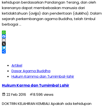
kehidupan berdasarkan Pandangan Terang, dan oleh
karenanya dapat membebaskan manusia dari
ketidaktahuan (avijja) dan penderitaan (dukkha). Dalam
sejarah perkembangan agama Buddha, telah timbul
berbagai …
WhatsApp
Facebook
Email
X
Telegram
Share
Artikel
Dasar Agama Buddha
Hukum Kamma dan Tumimbal-lahir
Hukum Karma dan Tumimbal Lahir
22 Feb 2016
8.596 views
DOKTRIN KELAHIRAN KEMBALI Apakah ada kehidupan