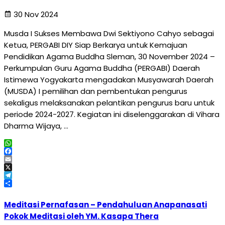
30 Nov 2024
Musda I Sukses Membawa Dwi Sektiyono Cahyo sebagai
Ketua, PERGABI DIY Siap Berkarya untuk Kemajuan
Pendidikan Agama Buddha Sleman, 30 November 2024 –
Perkumpulan Guru Agama Buddha (PERGABI) Daerah
Istimewa Yogyakarta mengadakan Musyawarah Daerah
(MUSDA) I pemilihan dan pembentukan pengurus
sekaligus melaksanakan pelantikan pengurus baru untuk
periode 2024-2027. Kegiatan ini diselenggarakan di Vihara
Dharma Wijaya, …
WhatsApp
Facebook
Email
X
Telegram
Share
Meditasi Pernafasan – Pendahuluan Anapanasati
Pokok Meditasi oleh YM. Kasapa Thera