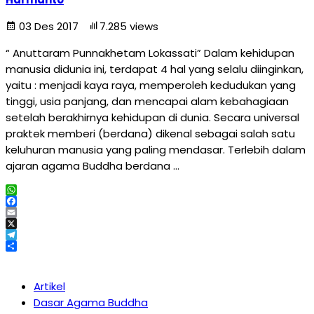
03 Des 2017
7.285 views
“ Anuttaram Punnakhetam Lokassati” Dalam kehidupan
manusia didunia ini, terdapat 4 hal yang selalu diinginkan,
yaitu : menjadi kaya raya, memperoleh kedudukan yang
tinggi, usia panjang, dan mencapai alam kebahagiaan
setelah berakhirnya kehidupan di dunia. Secara universal
praktek memberi (berdana) dikenal sebagai salah satu
keluhuran manusia yang paling mendasar. Terlebih dalam
ajaran agama Buddha berdana …
WhatsApp
Facebook
Email
X
Telegram
Share
Artikel
Dasar Agama Buddha