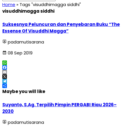
Home
»
Tags "visuddhimagga siddhi"
visuddhimagga siddhi
Suksesnya Peluncuran dan Penyebaran Buku “The
Essense Of Visuddhi Magga”
padamutisarana
08 Sep 2019
WhatsApp
Facebook
Email
X
Telegram
Share
Maybe you will like
Suyanto, S.Ag. Terpilih Pimpin PERGABI Riau 2026–
2030
padamutisarana