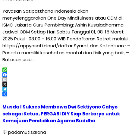
Yayasan Satipatthana Indonesia akan
menyelenggarakan One Day Mindfulness atau ODM di
ISMC Jakarta Guru Pembimbing: Ashin Kusaladhamma
Jadwal ODM Setiap Hari Sabtu Tanggal 01, 08, 15 Maret
2025 Pukul : 08.00 – 16.00 WIB Pendaftaran Retret melalui :
https://appyasati.cloud/daftar Syarat dan Ketentuan : –
Peserta memiliki kesehatan mental dan fisik yang baik, –
Batasan usia …
WhatsApp
Facebook
Email
X
Telegram
Share
Musda I Sukses Membawa Dwi Sektiyono Cahyo
sebagai Ketua, PERGABI DIY Siap Berkarya untuk
Kemajuan Pendidikan Agama Buddha
padamutisarana