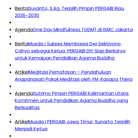
Berita
Suyanto, S.Ag. Terpilih Pimpin PERGABI Riau
2026–2030
Agenda
One Day Mindfulness (ODM) di ISMC Jakarta
Berita
Musda I Sukses Membawa Dwi Sektiyono
Cahyo sebagai Ketua, PERGABI DIY Siap Berkarya
untuk Kemajuan Pendidikan Agama Buddha
Artikel
Meditasi Pernafasan – Pendahuluan
Anapanasati Pokok Meditasi oleh YM. Kasapa Thera
Agenda
Sutrimo Pimpin PERGABI Kalimantan Utara:
Komitmen untuk Pendidikan Agama Buddha yang
Berkualitas
Artikel
Musda I PERGABI Jawa Timur: Sunarto Terpilih
Menjadi Ketua