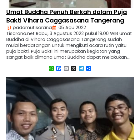
Umat Buddha Penuh Berkah dalam Puja
Bakti Vihara Caggasasana Tangerang
padamutisarana
05 Agu 2022
Tisarana.net Rabu, 3 Agustus 2022 pukul 19.00 WIB umat
Buddha di Vihara Caggasasana Tangerang sudah
mulai berdatangan untuk mengikuti acara rutin yaitu
puja bakti. Puja Bakti ini merupakan kegiatan yang
sangat baik dimana umat Buddha dapat melakukan
kebajikan secara lengkap melalui ucapan, pikiran, dan
WhatsApp
Facebook
Email
X
Telegram
Share
perbuatan. Perbuatan baik melalui pikiran, umat
Buddha dapat melatih meditasi dengan …