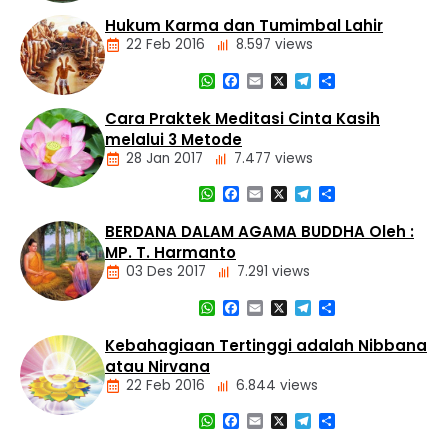
Nasional
Dasar
Hukum Karma dan Tumimbal Lahir
Panti
Agama
Asuhan
22 Feb 2016
8.597 views
Buddha
Tiga
WhatsApp
Facebook
Email
X
Telegram
Share
Mustika
Artikel
Cara Praktek Meditasi Cinta Kasih
Dasar
melalui 3 Metode
Agama
28 Jan 2017
7.477 views
Buddha
Hukum
WhatsApp
Facebook
Email
X
Telegram
Share
Kamma
Artikel
dan
Meditasi
BERDANA DALAM AGAMA BUDDHA Oleh :
Tumimbal-
lahir
MP. T. Harmanto
03 Des 2017
7.291 views
WhatsApp
Facebook
Email
X
Telegram
Share
Artikel
Kebahagiaan Tertinggi adalah Nibbana
atau Nirvana
22 Feb 2016
6.844 views
WhatsApp
Facebook
Email
X
Telegram
Share
Artikel