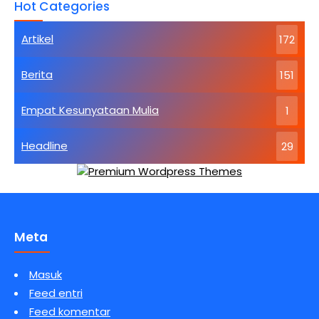
Hot Categories
Dasar
Agama
Buddha
Artikel
172
Kebahagiaan
Tertinggi
Berita
151
Empat Kesunyataan Mulia
1
Headline
29
Meta
Masuk
Feed entri
Feed komentar