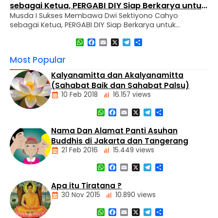
sebagai Ketua, PERGABI DIY Siap Berkarya untuk
Musda I Sukses Membawa Dwi Sektiyono Cahyo
Kemajuan Pendidikan Agama Buddha
sebagai Ketua, PERGABI DIY Siap Berkarya untuk
Kemajuan Pendidikan Agama Buddha Sleman, 30
WhatsApp
Facebook
Email
X
Telegram
Share
November 2024 – Perkumpulan Guru Agama Buddha
(PERGABI) Daerah Istimewa Yogyakarta mengadakan
Most Popular
Musyawarah Daerah (MUSDA) I pemilihan dan
pembentukan pengurus sekaligus melaksanakan
Kalyanamitta dan Akalyanamitta
pelantikan pengurus baru untuk periode 2024-2027.
(Sahabat Baik dan Sahabat Palsu)
Kegiatan ini diselenggarakan di Vihara Dharma Wijaya,
10 Feb 2018
16.157 views
…
WhatsApp
Facebook
Email
X
Telegram
Share
Artikel
Nama Dan Alamat Panti Asuhan
Buddhis di Jakarta dan Tangerang
21 Feb 2016
15.449 views
WhatsApp
Facebook
Email
X
Telegram
Share
Alamat
Tempat
Apa itu Tiratana ?
Buddhis
30 Nov 2015
10.890 views
Berita
Daerah
WhatsApp
Facebook
Email
X
Telegram
Share