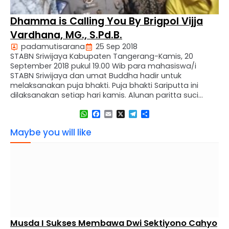
Dhamma is Calling You By Brigpol Vijja
Vardhana, MG., S.Pd.B.
padamutisarana
25 Sep 2018
STABN Sriwijaya Kabupaten Tangerang-Kamis, 20
September 2018 pukul 19.00 Wib para mahasiswa/i
STABN Sriwijaya dan umat Buddha hadir untuk
melaksanakan puja bhakti. Puja bhakti Sariputta ini
dilaksanakan setiap hari kamis. Alunan paritta suci
yang merdu dan membuat suasana tenang dan
WhatsApp
Facebook
Email
X
Telegram
Share
damai dibacakan oleh seluruh peserta Puja Bhakti.
Setelah selesai membaca paritta suci, dilanjutkan
Maybe you will like
dengan berlatih …
Musda I Sukses Membawa Dwi Sektiyono Cahyo