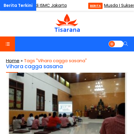
ulness (ODM) di ISMC Jakarta
Musda I Sukses 
BERITA
Home
»
Tags "Vihara cagga sasana"
Vihara cagga sasana