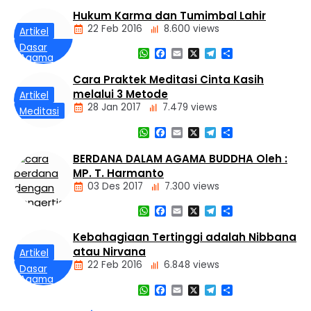
Hukum Karma dan Tumimbal Lahir
Dasar
22 Feb 2016
8.600 views
Artikel
Agama
Buddha
Dasar
WhatsApp
Facebook
Email
X
Telegram
Share
Agama
Tiga
Buddha
Mustika
Cara Praktek Meditasi Cinta Kasih
Hukum
melalui 3 Metode
Kamma
Artikel
dan
28 Jan 2017
7.479 views
Meditasi
Tumimbal-
lahir
WhatsApp
Facebook
Email
X
Telegram
Share
BERDANA DALAM AGAMA BUDDHA Oleh :
MP. T. Harmanto
03 Des 2017
7.300 views
WhatsApp
Facebook
Email
X
Telegram
Share
Artikel
Kebahagiaan Tertinggi adalah Nibbana
atau Nirvana
Artikel
22 Feb 2016
6.848 views
Dasar
Agama
WhatsApp
Facebook
Email
X
Telegram
Share
Buddha
Kebahagiaan