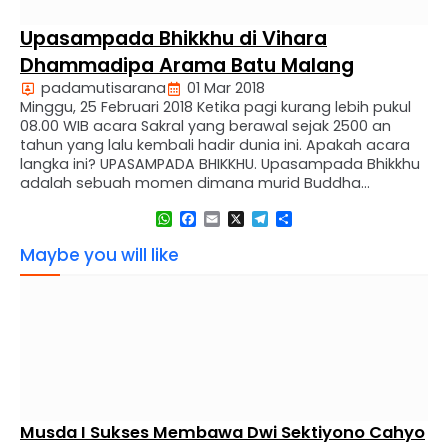
Upasampada Bhikkhu di Vihara
Dhammadipa Arama Batu Malang
padamutisarana
01 Mar 2018
Minggu, 25 Februari 2018 Ketika pagi kurang lebih pukul
08.00 WIB acara Sakral yang berawal sejak 2500 an
tahun yang lalu kembali hadir dunia ini. Apakah acara
langka ini? UPASAMPADA BHIKKHU. Upasampada Bhikkhu
adalah sebuah momen dimana murid Buddha
ditabiskan menjadi Bhikkhu. Sebelum menjadi seorang
WhatsApp
Facebook
Email
X
Telegram
Share
Bhiikhu seorang umat Buddha ini harus berlatih menjadi
Samanera atau …
Maybe you will like
Musda I Sukses Membawa Dwi Sektiyono Cahyo