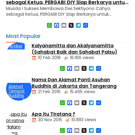
sebagai Ketua, PERGABI DIY Siap Berkarya untuk
Musda I Sukses Membawa Dwi Sektiyono Cahyo
Kemajuan Pendidikan Agama Buddha
sebagai Ketua, PERGABI DIY Siap Berkarya untuk
Kemajuan Pendidikan Agama Buddha Sleman, 30
WhatsApp
Facebook
Email
X
Telegram
Share
November 2024 – Perkumpulan Guru Agama Buddha
(PERGABI) Daerah Istimewa Yogyakarta mengadakan
Most Popular
Musyawarah Daerah (MUSDA) I pemilihan dan
pembentukan pengurus sekaligus melaksanakan
Kalyanamitta dan Akalyanamitta
Artikel
pelantikan pengurus baru untuk periode 2024-2027.
(Sahabat Baik dan Sahabat Palsu)
Kegiatan ini diselenggarakan di Vihara Dharma Wijaya,
10 Feb 2018
16.166 views
…
WhatsApp
Facebook
Email
X
Telegram
Share
Nama Dan Alamat Panti Asuhan
Buddhis di Jakarta dan Tangerang
Alamat
Tempat
21 Feb 2016
15.465 views
Buddhis
WhatsApp
Facebook
Email
X
Telegram
Share
Berita
Daerah
Apa itu Tiratana ?
Nasional
30 Nov 2015
10.893 views
Panti
Asuhan
WhatsApp
Facebook
Email
X
Telegram
Share