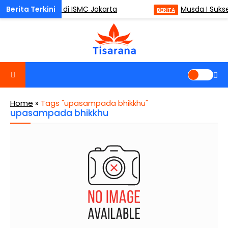
dfulness (ODM) di ISMC Jakarta
Musda I Sukse
BERITA
Home
»
Tags "upasampada bhikkhu"
upasampada bhikkhu