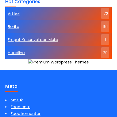
Hot Categories
Tertinggi
Artikel
172
Berita
151
Empat Kesunyataan Mulia
1
Headline
29
Meta
Masuk
Feed entri
Feed komentar