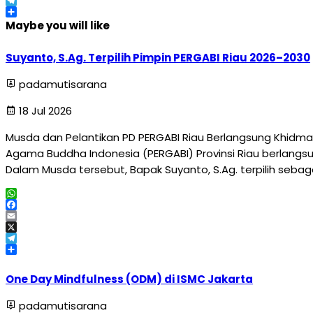
X
Telegram
Share
Maybe you will like
Suyanto, S.Ag. Terpilih Pimpin PERGABI Riau 2026–2030
padamutisarana
18 Jul 2026
Musda dan Pelantikan PD PERGABI Riau Berlangsung Khidma
Agama Buddha Indonesia (PERGABI) Provinsi Riau berlangsun
Dalam Musda tersebut, Bapak Suyanto, S.Ag. terpilih sebag
WhatsApp
Facebook
Email
X
Telegram
Share
One Day Mindfulness (ODM) di ISMC Jakarta
padamutisarana