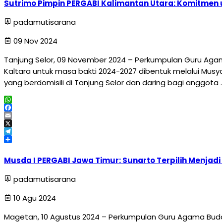
Sutrimo Pimpin PERGABI Kalimantan Utara: Komitmen
padamutisarana
09 Nov 2024
Tanjung Selor, 09 November 2024 – Perkumpulan Guru Agama
Kaltara untuk masa bakti 2024-2027 dibentuk melalui Musy
yang berdomisili di Tanjung Selor dan daring bagi anggota 
WhatsApp
Facebook
Email
X
Telegram
Share
Musda I PERGABI Jawa Timur: Sunarto Terpilih Menjadi
padamutisarana
10 Agu 2024
Magetan, 10 Agustus 2024 – Perkumpulan Guru Agama Budd