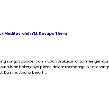
k Meditasi oleh YM. Kasapa Thera
yang sangat populer dan mudah dilakukan untuk mengembang
runtukkan bekerjanya pikiran dalam membangun Ketenanga
adi, Kammatthana berarti …