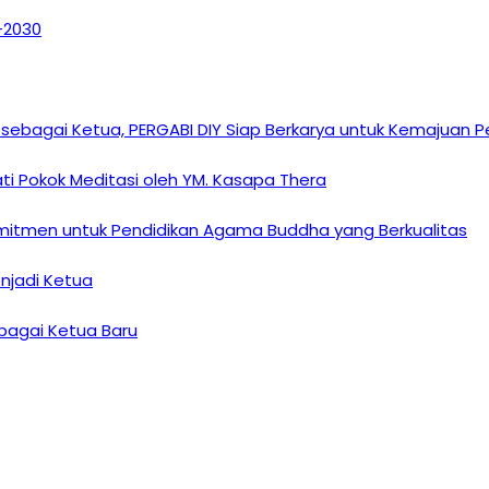
6–2030
sebagai Ketua, PERGABI DIY Siap Berkarya untuk Kemajuan
i Pokok Meditasi oleh YM. Kasapa Thera
omitmen untuk Pendidikan Agama Buddha yang Berkualitas
enjadi Ketua
ebagai Ketua Baru