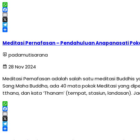
WhatsApp
Facebook
Email
X
Telegram
Share
Meditasi Pernafasan – Pendahuluan Anapanasati Poko
padamutisarana
28 Nov 2024
Meditasi Pernafasan adalah salah satu meditasi Buddhis 
Sang Maha Buddha, ada 40 mata pokok Meditasi yang dipe
tthana, dan kata ‘Thanam’ (tempat, stasiun, landasan). J
WhatsApp
Facebook
Email
X
Telegram
Share