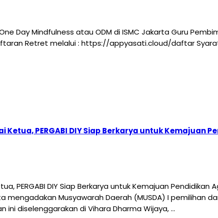
One Day Mindfulness atau ODM di ISMC Jakarta Guru Pembi
ndaftaran Retret melalui : https://appyasati.cloud/daftar Sy
i Ketua, PERGABI DIY Siap Berkarya untuk Kemajuan 
ua, PERGABI DIY Siap Berkarya untuk Kemajuan Pendidikan
ta mengadakan Musyawarah Daerah (MUSDA) I pemilihan da
n ini diselenggarakan di Vihara Dharma Wijaya, …