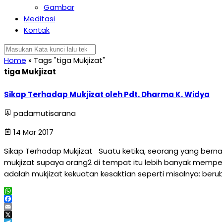
Gambar
Meditasi
Kontak
Home
»
Tags "tiga Mukjizat"
tiga Mukjizat
Sikap Terhadap Mukjizat oleh Pdt. Dharma K. Widya
padamutisarana
14 Mar 2017
Sikap Terhadap Mukjizat Suatu ketika, seorang yang be
mukjizat supaya orang2 di tempat itu lebih banyak memp
adalah mukjizat kekuatan kesaktian seperti misalnya: ber
WhatsApp
Facebook
Email