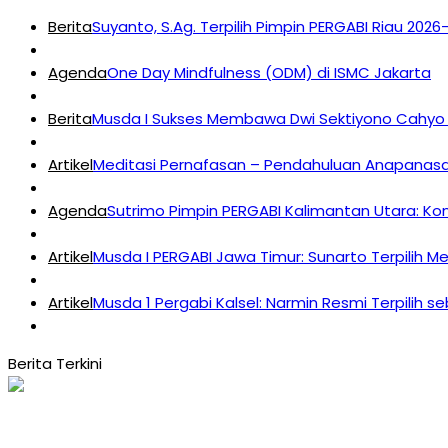
Berita
Suyanto, S.Ag. Terpilih Pimpin PERGABI Riau 202
Agenda
One Day Mindfulness (ODM) di ISMC Jakarta
Berita
Musda I Sukses Membawa Dwi Sektiyono Cahyo 
Artikel
Meditasi Pernafasan – Pendahuluan Anapanasat
Agenda
Sutrimo Pimpin PERGABI Kalimantan Utara: K
Artikel
Musda I PERGABI Jawa Timur: Sunarto Terpilih M
Artikel
Musda 1 Pergabi Kalsel: Narmin Resmi Terpilih s