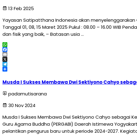
13 Feb 2025
Yayasan Satipatthana Indonesia akan menyelenggarakan 
Tanggal 01, 08, 15 Maret 2025 Pukul : 08.00 – 16.00 WIB Pe
dan fisik yang baik, – Batasan usia …
WhatsApp
Facebook
Email
X
Telegram
Share
Musda I Sukses Membawa Dwi Sektiyono Cahyo sebaga
padamutisarana
30 Nov 2024
Musda I Sukses Membawa Dwi Sektiyono Cahyo sebagai Ket
Guru Agama Buddha (PERGABI) Daerah Istimewa Yogyakar
pelantikan pengurus baru untuk periode 2024-2027. Kegiata