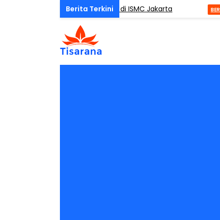
One Day Mindfulness (ODM) di ISMC Jakarta
A
BERITA