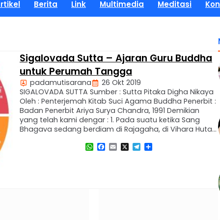
rtikel
Berita
Link
Multimedia
Meditasi
Kon
Sigalovada Sutta – Ajaran Guru Buddha
untuk Perumah Tangga
padamutisarana
26 Okt 2019
SIGALOVADA SUTTA Sumber : Sutta Pitaka Digha Nikaya
Oleh : Penterjemah Kitab Suci Agama Buddha Penerbit :
Badan Penerbit Ariya Surya Chandra, 1991 Demikian
yang telah kami dengar : 1. Pada suatu ketika Sang
Bhagava sedang berdiam di Rajagaha, di Vihara Hutan
Bambu di Kalandakanivapa (Tempat Pemeliharaan
WhatsApp
Facebook
Email
X
Telegram
Share
Tupai). Pada waktu itu, Sigala Putra kepala keluarga, …