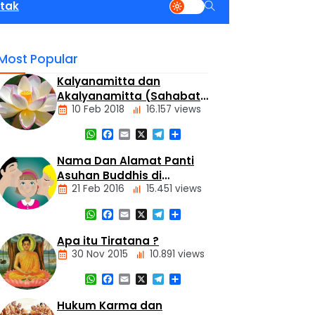
tak
Most Popular
Kalyanamitta dan
Akalyanamitta (Sahabat
10 Feb 2018
16.157 views
Baik dan Sahabat Palsu)
WhatsApp
Facebook
Email
X
Telegram
Share
Artikel
Nama Dan Alamat Panti
Asuhan Buddhis di
21 Feb 2016
15.451 views
Jakarta dan Tangerang
WhatsApp
Facebook
Email
X
Telegram
Share
Alamat
Tempat
Apa itu Tiratana ?
Buddhis
30 Nov 2015
10.891 views
Berita
Daerah
WhatsApp
Facebook
Email
X
Telegram
Share
Nasional
Dasar
Hukum Karma dan
Panti
Agama