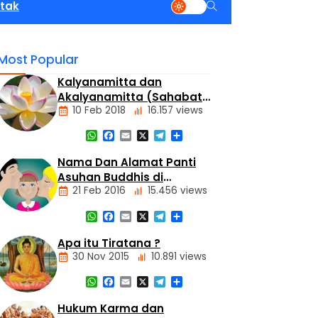
tak
Most Popular
Kalyanamitta dan
Akalyanamitta (Sahabat
10 Feb 2018
16.157 views
Baik dan Sahabat Palsu)
WhatsApp
Facebook
Email
X
Telegram
Share
Artikel
Nama Dan Alamat Panti
Asuhan Buddhis di
21 Feb 2016
15.456 views
Jakarta dan Tangerang
WhatsApp
Facebook
Email
X
Telegram
Share
Alamat
Tempat
Apa itu Tiratana ?
Buddhis
30 Nov 2015
10.891 views
Berita
Daerah
WhatsApp
Facebook
Email
X
Telegram
Share
Nasional
Dasar
Hukum Karma dan
Panti
Agama