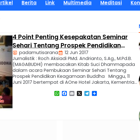
rtikel
Berita
Link
Multimedia
Meditasi
Kon
"
4 Point Penting Kesepakatan Seminar
Sehari Tentang Prospek Pendidikan
padamutisarana
12 Jun 2017
Keagamaan Buddha
Jurnalistik : Roch Aksiadi PMd. Andrianto, S.Ag., M.Pd.B.
(MAGABUDHI) membacakan Kitab Suci Dhammapada
dalam acara Pembukaan Seminar Sehari Tentang
Prospek Pendidikan Keagamaan Buddha Minggu, 11
Juni 2017 bertempat di AOne Hotel Jakarta, Kementrian
Agama Republik Indonesia melalui Direktorat Jenderal
WhatsApp
Facebook
Email
X
Telegram
Share
Bimbingan Masyarakat Buddha mengadakan Seminar
Sehari Tentang Prospek Pendidikan Keagamaan
Buddha. Dalam seminar ini di hadiri …