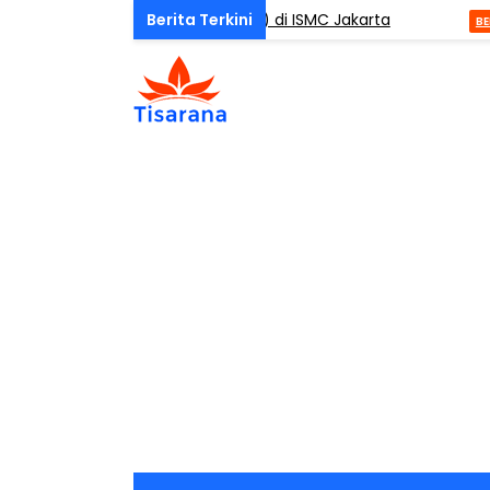
One Day Mindfulness (ODM) di ISMC Jakarta
DA
BERITA