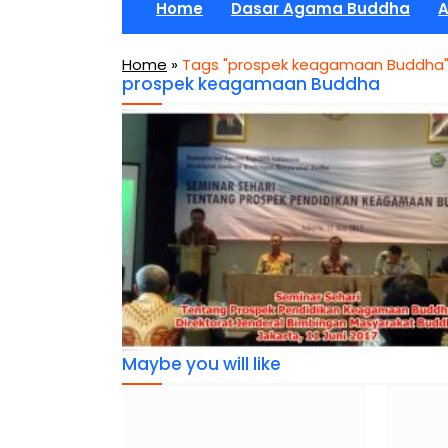
Home
Dasar Agama Buddha
A
Home
»
Tags "prospek keagamaan Buddha
prospek keagamaan Buddha
Maybe you will like