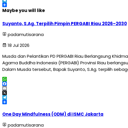
X
Telegram
Share
Maybe you will like
Suyanto, S.Ag. Terpilih Pimpin PERGABI Riau 2026–2030
padamutisarana
18 Jul 2026
Musda dan Pelantikan PD PERGABI Riau Berlangsung Khidma
Agama Buddha Indonesia (PERGABI) Provinsi Riau berlangsun
Dalam Musda tersebut, Bapak Suyanto, S.Ag. terpilih sebag
WhatsApp
Facebook
Email
X
Telegram
Share
One Day Mindfulness (ODM) di ISMC Jakarta
padamutisarana