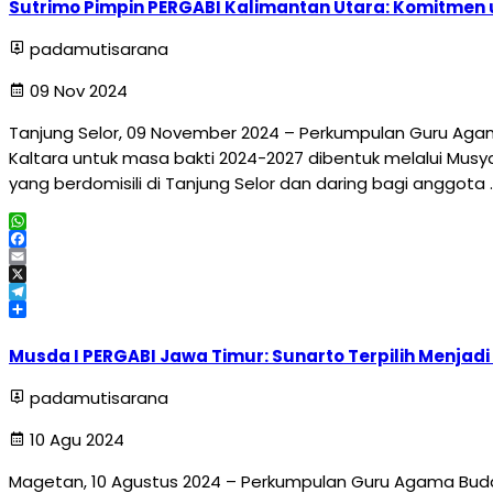
Sutrimo Pimpin PERGABI Kalimantan Utara: Komitmen
padamutisarana
09 Nov 2024
Tanjung Selor, 09 November 2024 – Perkumpulan Guru Agama
Kaltara untuk masa bakti 2024-2027 dibentuk melalui Musy
yang berdomisili di Tanjung Selor dan daring bagi anggota 
WhatsApp
Facebook
Email
X
Telegram
Share
Musda I PERGABI Jawa Timur: Sunarto Terpilih Menjadi
padamutisarana
10 Agu 2024
Magetan, 10 Agustus 2024 – Perkumpulan Guru Agama Budd