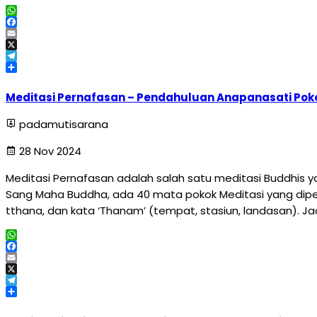
WhatsApp
Facebook
Email
X
Telegram
Share
Meditasi Pernafasan – Pendahuluan Anapanasati Poko
padamutisarana
28 Nov 2024
Meditasi Pernafasan adalah salah satu meditasi Buddhis 
Sang Maha Buddha, ada 40 mata pokok Meditasi yang dipe
tthana, dan kata ‘Thanam’ (tempat, stasiun, landasan). J
WhatsApp
Facebook
Email
X
Telegram
Share