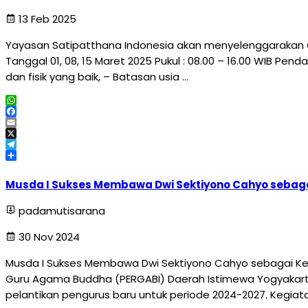
13 Feb 2025
Yayasan Satipatthana Indonesia akan menyelenggarakan 
Tanggal 01, 08, 15 Maret 2025 Pukul : 08.00 – 16.00 WIB Pe
dan fisik yang baik, – Batasan usia …
WhatsApp
Facebook
Email
X
Telegram
Share
Musda I Sukses Membawa Dwi Sektiyono Cahyo sebaga
padamutisarana
30 Nov 2024
Musda I Sukses Membawa Dwi Sektiyono Cahyo sebagai Ket
Guru Agama Buddha (PERGABI) Daerah Istimewa Yogyakar
pelantikan pengurus baru untuk periode 2024-2027. Kegiata