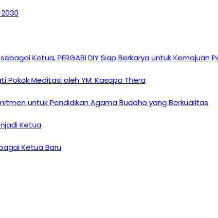
6–2030
sebagai Ketua, PERGABI DIY Siap Berkarya untuk Kemajuan
i Pokok Meditasi oleh YM. Kasapa Thera
omitmen untuk Pendidikan Agama Buddha yang Berkualitas
enjadi Ketua
ebagai Ketua Baru