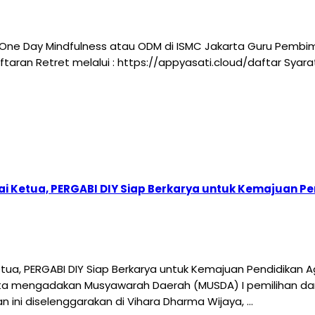
One Day Mindfulness atau ODM di ISMC Jakarta Guru Pembi
ndaftaran Retret melalui : https://appyasati.cloud/daftar Sy
i Ketua, PERGABI DIY Siap Berkarya untuk Kemajuan 
ua, PERGABI DIY Siap Berkarya untuk Kemajuan Pendidikan
ta mengadakan Musyawarah Daerah (MUSDA) I pemilihan da
n ini diselenggarakan di Vihara Dharma Wijaya, …