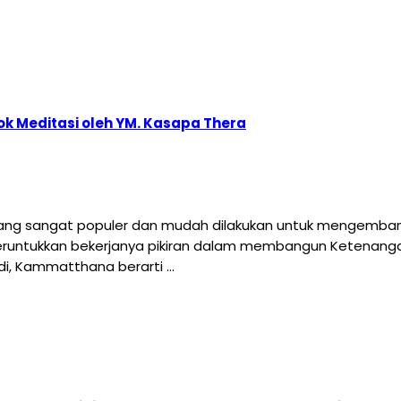
k Meditasi oleh YM. Kasapa Thera
yang sangat populer dan mudah dilakukan untuk mengembang
runtukkan bekerjanya pikiran dalam membangun Ketenanga
adi, Kammatthana berarti …