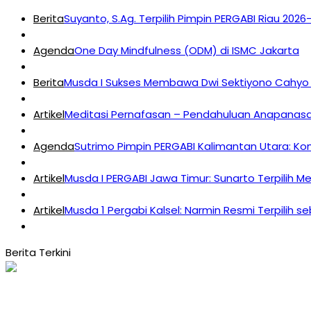
Berita
Suyanto, S.Ag. Terpilih Pimpin PERGABI Riau 202
Agenda
One Day Mindfulness (ODM) di ISMC Jakarta
Berita
Musda I Sukses Membawa Dwi Sektiyono Cahyo 
Artikel
Meditasi Pernafasan – Pendahuluan Anapanasat
Agenda
Sutrimo Pimpin PERGABI Kalimantan Utara: K
Artikel
Musda I PERGABI Jawa Timur: Sunarto Terpilih M
Artikel
Musda 1 Pergabi Kalsel: Narmin Resmi Terpilih s